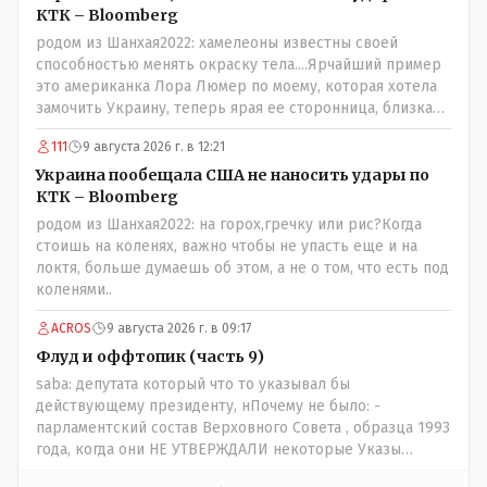
КТК – Bloomberg
родом из Шанхая2022: хамелеоны известны своей
способностью менять окраску тела....Ярчайший пример
это американка Лора Люмер по моему, которая хотела
замочить Украину, теперь ярая ее сторонница, близкая
к Трампу. Ну и западные страны тем более, которые
111
9 августа 2026 г. в 12:21
предоставляли Зеленскому убежище, чтоб он бежал и
которые развернулись потом на 180 или 360 градусов,
Украина пообещала США не наносить удары по
посмотрев на того, как он не сдался, но ты же там сам
КТК – Bloomberg
живешь и многое знаешь о тех, на кого работаешь.. Это
родом из Шанхая2022: на горох,гречку или рис?Когда
просто прагматизм и ничего личного. Победим мы, они
стоишь на коленях, важно чтобы не упасть еще и на
встанут под нас и наоборот и все это понимают..
локтя, больше думаешь об этом, а не о том, что есть под
коленями..
ACROS
9 августа 2026 г. в 09:17
Флуд и оффтопик (часть 9)
saba: депутата который что то указывал бы
действующему президенту, нПочему не было: -
парламентский состав Верховного Совета , образца 1993
года, когда они НЕ УТВЕРЖДАЛИ некоторые Указы
Назарбаева, особенно в части выборов и перевыборов и