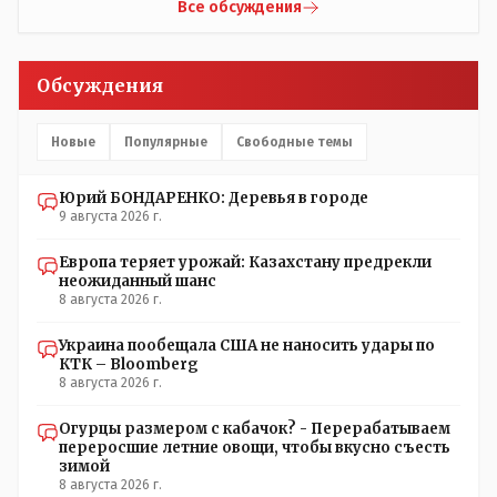
некоторых вопросах внутренней политики, и тогда
Все обсуждения
Назарбай волевым Указом РАСПУСТИЛ этот бунтарский
состав. Имя - Серикболсын Абдильдин вам знакомо -
юывший секретарь ЦК КП Казахстана , впоследствии -
Обсуждения
депутат Верховного Совета и Мажлиса и Председатель
партии коммунстов- он в то время и после и причём
НЕОДНОКРАТНО, указывал и многократно на недостатки
Новые
Популярные
Свободные темы
Назарбая и предлагал ему самому ДОБРОВОЛЬНО уйти с
поста Президента.
Юрий БОНДАРЕНКО: Деревья в городе
9 августа 2026 г.
Европа теряет урожай: Казахстану предрекли
неожиданный шанс
8 августа 2026 г.
Украина пообещала США не наносить удары по
КТК – Bloomberg
8 августа 2026 г.
Огурцы размером с кабачок? - Перерабатываем
переросшие летние овощи, чтобы вкусно съесть
зимой
8 августа 2026 г.