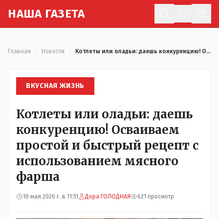
Н
АША
Г
АЗЕТА
Отк
Главная
/
Новости
/
Котлеты или оладьи: даешь конкуренцию! Осваиваем простой и быстрый рецепт с использованием мясного фарша
ВКУСНАЯ ЖИЗНЬ
Котлеты или оладьи: даешь
конкуренцию! Осваиваем
простой и быстрый рецепт с
использованием мясного
фарша
10 мая 2026 г. в 11:51
Дора ГОЛОДНАЯ
621 просмотр