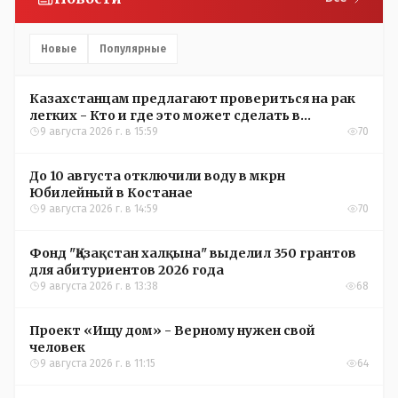
Новые
Популярные
Казахстанцам предлагают провериться на рак
легких - Кто и где это может сделать в
Костанайской области
9 августа 2026 г. в 15:59
70
До 10 августа отключили воду в мкрн
Юбилейный в Костанае
9 августа 2026 г. в 14:59
70
Фонд "Қазақстан халқына" выделил 350 грантов
для абитуриентов 2026 года
9 августа 2026 г. в 13:38
68
Проект «Ищу дом» - Верному нужен свой
человек
9 августа 2026 г. в 11:15
64