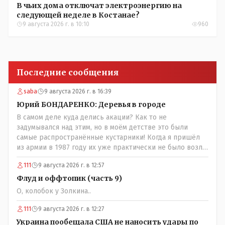
В чьих дома отключат электроэнергию на
следующей неделе в Костанае?
9 августа 2026 г. в 10:10
960
Последние сообщения
saba
9 августа 2026 г. в 16:39
Юрий БОНДАРЕНКО: Деревья в городе
В самом деле куда делись акации? Как то не
задумывался над этим, но в моём детстве это были
самые распространённые кустарники! Когда я пришёл
из армии в 1987 году их уже практически не было возле
родительского дома по улице Амангельды! А что
111
9 августа 2026 г. в 12:57
случилось то, с целым видом кустарника?
Флуд и оффтопик (часть 9)
О, колобок у Золкина..
111
9 августа 2026 г. в 12:27
Украина пообещала США не наносить удары по