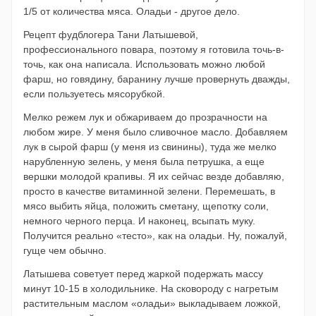
1/5 от количества мяса. Оладьи - другое дело.
Рецепт фудблогера Тани Латышевой,
профессионального повара, поэтому я готовила точь-в-
точь, как она написала. Использовать можно любой
фарш, но говядину, баранину лучше провернуть дважды,
если пользуетесь мясорубкой.
Мелко режем лук и обжариваем до прозрачности на
любом жире. У меня было сливочное масло. Добавляем
лук в сырой фарш (у меня из свинины), туда же мелко
нарубленную зелень, у меня была петрушка, а еще
вершки молодой крапивы. Я их сейчас везде добавляю,
просто в качестве витаминной зелени. Перемешать, в
мясо выбить яйца, положить сметану, щепотку соли,
немного черного перца. И наконец, всыпать муку.
Получится реально «тесто», как на оладьи. Ну, пожалуй,
гуще чем обычно.
Латышева советует перед жаркой подержать массу
минут 10-15 в холодильнике. На сковороду с нагретым
растительным маслом «оладьи» выкладываем ложкой,