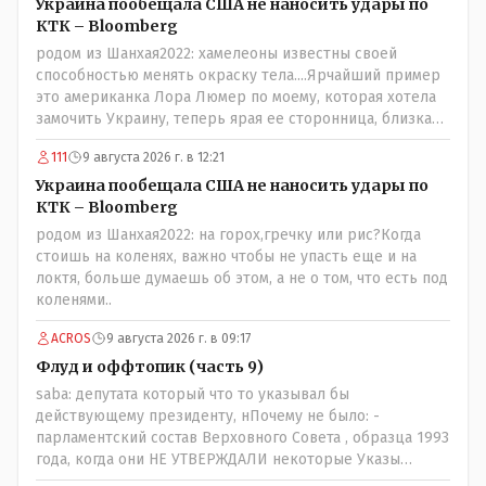
Украина пообещала США не наносить удары по
КТК – Bloomberg
родом из Шанхая2022: хамелеоны известны своей
способностью менять окраску тела....Ярчайший пример
это американка Лора Люмер по моему, которая хотела
замочить Украину, теперь ярая ее сторонница, близкая
к Трампу. Ну и западные страны тем более, которые
111
9 августа 2026 г. в 12:21
предоставляли Зеленскому убежище, чтоб он бежал и
которые развернулись потом на 180 или 360 градусов,
Украина пообещала США не наносить удары по
посмотрев на того, как он не сдался, но ты же там сам
КТК – Bloomberg
живешь и многое знаешь о тех, на кого работаешь.. Это
родом из Шанхая2022: на горох,гречку или рис?Когда
просто прагматизм и ничего личного. Победим мы, они
стоишь на коленях, важно чтобы не упасть еще и на
встанут под нас и наоборот и все это понимают..
локтя, больше думаешь об этом, а не о том, что есть под
коленями..
ACROS
9 августа 2026 г. в 09:17
Флуд и оффтопик (часть 9)
saba: депутата который что то указывал бы
действующему президенту, нПочему не было: -
парламентский состав Верховного Совета , образца 1993
года, когда они НЕ УТВЕРЖДАЛИ некоторые Указы
Назарбаева, особенно в части выборов и перевыборов и