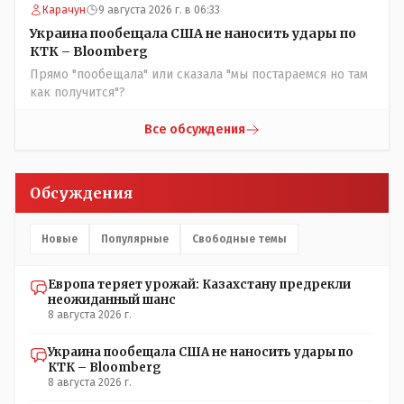
Карачун
9 августа 2026 г. в 06:33
некоторых вопросах внутренней политики, и тогда
Назарбай волевым Указом РАСПУСТИЛ этот бунтарский
Украина пообещала США не наносить удары по
состав. Имя - Серикболсын Абдильдин вам знакомо -
КТК – Bloomberg
юывший секретарь ЦК КП Казахстана , впоследствии -
Прямо "пообещала" или сказала "мы постараемся но там
депутат Верховного Совета и Мажлиса и Председатель
как получится"?
партии коммунстов- он в то время и после и причём
НЕОДНОКРАТНО, указывал и многократно на недостатки
Все обсуждения
Назарбая и предлагал ему самому ДОБРОВОЛЬНО уйти с
поста Президента.
Обсуждения
Новые
Популярные
Свободные темы
Европа теряет урожай: Казахстану предрекли
неожиданный шанс
8 августа 2026 г.
Украина пообещала США не наносить удары по
КТК – Bloomberg
8 августа 2026 г.