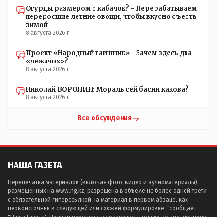
Огурцы размером с кабачок? - Перерабатываем
переросшие летние овощи, чтобы вкусно съесть
зимой
8 августа 2026 г.
Проект «Народный гаишник» - Зачем здесь два
«лежачих»?
8 августа 2026 г.
Николай ВОРОНИН: Мораль сей басни какова?
8 августа 2026 г.
Все обсуждения
НАША ГАЗЕТА
Перепечатка материалов (включая фото, видео и аудиоматериалы),
размещенных на www.ng.kz, разрешена в объеме не более одной трети
с обязательной гиперссылкой на материал в первом абзаце, как
первоисточник в следующей или схожей формулировке: "сообщает