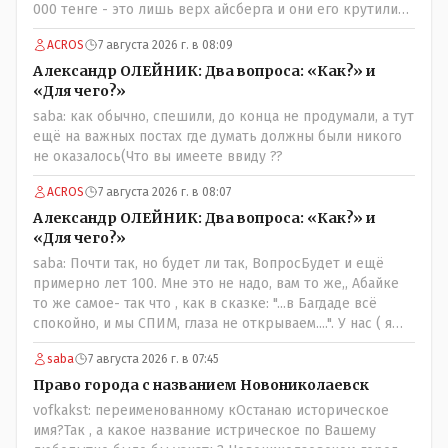
000 тенге - это лишь верх айсберга и они его крутили
по полной за эти биодобавки.
ACROS
7 августа 2026 г. в 08:09
Александр ОЛЕЙНИК: Два вопроса: «Как?» и
«Для чего?»
saba: как обычно, спешили, до конца не продумали, а тут
ещё на важных постах где думать должны были никого
не оказалось(Что вы имеете ввиду ??
ACROS
7 августа 2026 г. в 08:07
Александр ОЛЕЙНИК: Два вопроса: «Как?» и
«Для чего?»
saba: Почти так, но будет ли так, ВопросБудет и ещё
примерно лет 100. Мне это не надо, вам то же,, Абайке
то же самое- так что , как в сказке: "...в Багдаде всё
спокойно, и мы СПИМ, глаза не открываем....". У нас ( я
сужу лично и это моё мнение- может ошибочное, но это
saba
7 августа 2026 г. в 07:45
моё личное) менталитет такой - спокойный и
пофигистский, в генах и в крови уважение и почтение к
Право города с названием Новониколаевск
старшим ( под старшим надо понимать - по возрасту, по
vofkakst: переименованному кОстанаю историческое
социальному положению, по богатству, по родословной
имя?Так , а какое название истрическое по Вашему
и так далее) передающиее с молоком матери. Не зря же