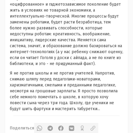
«оцифрованное» и гаджетозависимое поколение будет
жить в условиях не товарной экономики, а
интеллектуально-творческой. Многие процессы будут
заменены роботами, будет расти безработица, тем
более нужно развивать способности, которые
недоступны роботам: креативность, воображение,
инициативу, лидерские качества. Меняется сама
система, значит, и образование должно базироваться на
интернет-технологиях (а у нас ребенку снижают оценку,
если он читает Гоголя у доски с айпада, а не по книге из
библиотеки, и это - не придуманный факт).
Я не против школы и не против учителей. Напротив,
снимаю шляпу перед педагогами-новаторами,
харизматичными, смелыми и преданными педагогике,
несмотря на грошовые зарплаты. Я просто позволила
себе немного помечтать о школе, в которую хочу
повести сына через три года. Школу, где ученики не
будут шить фартуки и мастерить табуретки...
Поделиться