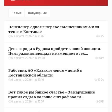
Новые
Популярные
Пенсионер едва не перевел мошенникам 4 млн
тенге в Костанае
6 августа 2026 г. в 21:07
295
День города в Рудном пройдет в новой локации.
Центральная площадь не вмещает всех
желающих
6 августа 2026 г. в 19:08
1619
Работник АО «Казахтелеком» погиб в
Костанайской области
6 августа 2026 г. в 17:10
1904
Вот такое рыбацкое счастье - За нарушение
правил езды в колонне оштрафовали
участников соревнований в Аркалыке
6 августа 2026 г. в 15:57
598