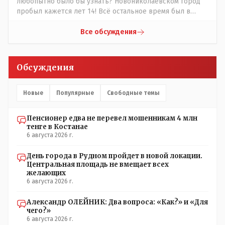
любопытно было бы узнать? Новониколаевском город
принято: - старший род из Младшего Жуза подчиняется
пробыл кажется лет 14! Всё остальное время был в
и уважает младший род из Среднего Жуза, и старший
русской версии Кустанаем, теперь в казахской версии
род из Среднего Жуза так же поступает по отношению к
Костанай. Что не так? При чём здесь ономасты? Был
Все обсуждения
младшему роду из Старшего Жуза. Этого сейчас не
например Константинополь в римской версии, стал
принято соблюдать- но в крови и в генах, на
Стамбул в турецкой, какое название здесь
подсознательном уровне - это сидит. Так что пока будет
историческое?
Обсуждения
так.
Новые
Популярные
Свободные темы
Пенсионер едва не перевел мошенникам 4 млн
тенге в Костанае
6 августа 2026 г.
День города в Рудном пройдет в новой локации.
Центральная площадь не вмещает всех
желающих
6 августа 2026 г.
Александр ОЛЕЙНИК: Два вопроса: «Как?» и «Для
чего?»
6 августа 2026 г.