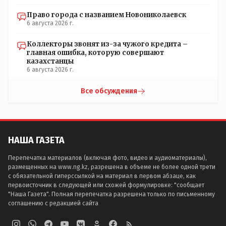
Право города с названием Новониколаевск
6 августа 2026 г.
Коллекторы звонят из-за чужого кредита –
главная ошибка, которую совершают
казахстанцы
6 августа 2026 г.
Все обсуждения
НАША ГАЗЕТА
Перепечатка материалов (включая фото, видео и аудиоматериалы),
размещенных на www.ng.kz, разрешена в объеме не более одной трети
с обязательной гиперссылкой на материал в первом абзаце, как
первоисточник в следующей или схожей формулировке: "сообщает
"Наша Газета". Полная перепечатка разрешена только по письменному
соглашению с редакцией сайта