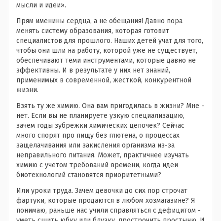
мысли и идеи».
Прям именины сердца, а не обещания! Давно пора
менять систему образования, которая готовит
специалистов для прошлого. Наших детей учат для того,
чтобы они шли на работу, которой уже не существует,
обеспечивают теми инструментами, которые давно не
эффективны. И в результате у них нет знаний,
применимых в современной, жесткой, конкурентной
жизни.
Взять ту же химию. Она вам пригодилась в жизни? Мне -
нет. Если вы не планируете узкую специализацию,
зачем годы зубрежки химических цепочек? Сейчас
много спорят про пищу без глютена, о процессах
защелачивания или закисления организма из-за
неправильного питания. Может, практичнее изучать
химию с учетом требований времени
, когда идеи
биотехнологий становятся приоритетными?
Или уроки труда. Зачем девочки до сих пор строчат
фартуки, которые продаются в любом хозмагазине? Я
понимаю, раньше нас учили справляться с дефицитом -
уметь сшить юбку или блузку, прострочить простыню. И