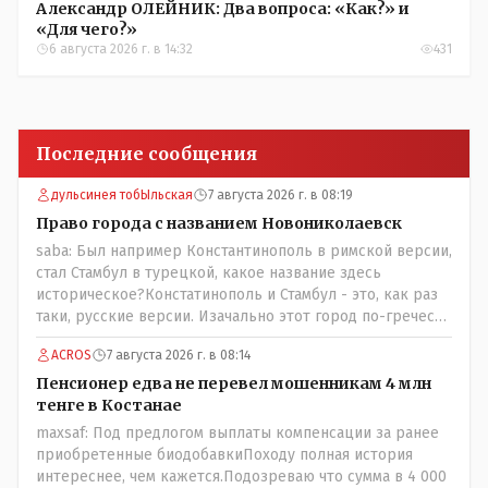
Александр ОЛЕЙНИК: Два вопроса: «Как?» и
«Для чего?»
6 августа 2026 г. в 14:32
431
Последние сообщения
дульсинея тобЫльская
7 августа 2026 г. в 08:19
Право города с названием Новониколаевск
saba: Был например Константинополь в римской версии,
стал Стамбул в турецкой, какое название здесь
историческое?Констатинополь и Стамбул - это, как раз
таки, русские версии. Изачально этот город по-гречески
назывался Бизантиов, а на латыни - Бизантинум. Потом
ACROS
7 августа 2026 г. в 08:14
он стал Константинополисом. Турки до 1930 года
назваали его Константиние. И лишь в 1930 году
Пенсионер едва не перевел мошенникам 4 млн
переименовали в Истанбул.
тенге в Костанае
maxsaf: Под предлогом выплаты компенсации за ранее
приобретенные биодобавкиПоходу полная история
интереснее, чем кажется.Подозреваю что сумма в 4 000