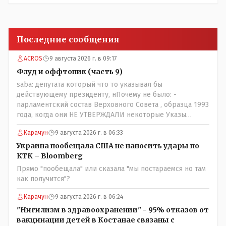
Последние сообщения
ACROS
9 августа 2026 г. в 09:17
Флуд и оффтопик (часть 9)
saba: депутата который что то указывал бы
действующему президенту, нПочему не было: -
парламентский состав Верховного Совета , образца 1993
года, когда они НЕ УТВЕРЖДАЛИ некоторые Указы
Назарбаева, особенно в части выборов и перевыборов и
Карачун
9 августа 2026 г. в 06:33
некоторых вопросах внутренней политики, и тогда
Назарбай волевым Указом РАСПУСТИЛ этот бунтарский
Украина пообещала США не наносить удары по
состав. Имя - Серикболсын Абдильдин вам знакомо -
КТК – Bloomberg
юывший секретарь ЦК КП Казахстана , впоследствии -
Прямо "пообещала" или сказала "мы постараемся но там
депутат Верховного Совета и Мажлиса и Председатель
как получится"?
партии коммунстов- он в то время и после и причём
НЕОДНОКРАТНО, указывал и многократно на недостатки
Карачун
9 августа 2026 г. в 06:24
Назарбая и предлагал ему самому ДОБРОВОЛЬНО уйти с
"Нигилизм в здравоохранении" - 95% отказов от
поста Президента.
вакцинации детей в Костанае связаны с