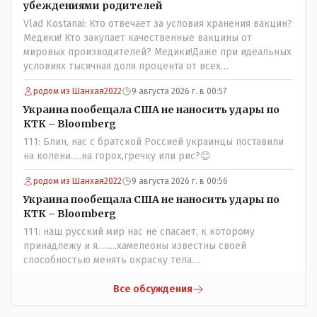
убеждениями родителей
Vlad Kostanai: Кто отвечает за условия хранения вакцин?
Медики! Кто закупает качественные вакцины от
мировых производителей? Медики!Даже при идеальных
условиях тысячная доля процента от всех
вакцинированных может иметь плохие последствия от
родом из Шанхая2022
9 августа 2026 г. в 00:57
прививки. Бумага нужна как защита от дол.....бов не
дружащих с школьными курсами предметов, в
Украина пообещала США не наносить удары по
частности биологии и математики. Vlad Kostanai: Поэтому
КТК – Bloomberg
люди и отказываются и я в том числе своих не
111: Блин, нас с братской Россией украинцы поставили
прививал.Лично я вам и тем другим людям благодарен.
на колени.....на горох,гречку или рис?😊
Добровольные действия направленные на сокращение
частотности появления в популяции соответствующих
родом из Шанхая2022
9 августа 2026 г. в 00:56
комбинаций генов заслуживают благодарности. Мы и
Украина пообещала США не наносить удары по
без того основательно загубили нормальный
КТК – Bloomberg
естественный отбор.
111: наш русский мир нас не спасает, к которому
принадлежу и я.........хамелеоны известны своей
способностью менять окраску тела....
Все обсуждения