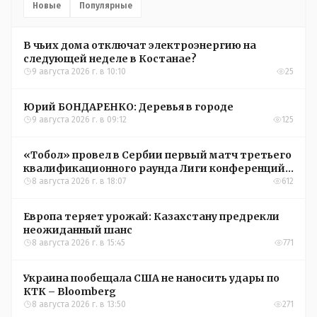
Новые
Популярные
В чьих дома отключат электроэнергию на
следующей неделе в Костанае?
9 августа 2026 г. в 10:10
25
Юрий БОНДАРЕНКО: Деревья в городе
9 августа 2026 г. в 09:12
125
«Тобол» провел в Сербии первый матч третьего
квалификационного раунда Лиги конференций
УЕФА
8 августа 2026 г. в 18:07
612
Европа теряет урожай: Казахстану предрекли
неожиданный шанс
8 августа 2026 г. в 15:45
771
Украина пообещала США не наносить удары по
КТК – Bloomberg
8 августа 2026 г. в 13:50
271