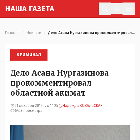
Н
АША
Г
АЗЕТА
Отк
Главная
/
Новости
/
Дело Асана Нургазинова прокомментировал областной акимат
КРИМИНАЛ
Дело Асана Нургазинова
прокомментировал
областной акимат
21 декабря 2012 г. в 14:25
Надежда КОВАЛЬСКАЯ
6423 просмотра