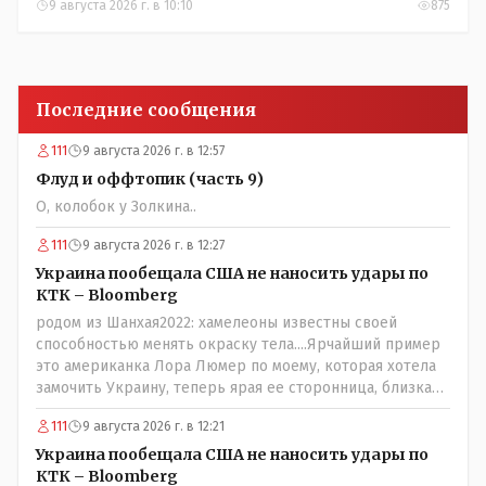
9 августа 2026 г. в 10:10
875
Последние сообщения
111
9 августа 2026 г. в 12:57
Флуд и оффтопик (часть 9)
О, колобок у Золкина..
111
9 августа 2026 г. в 12:27
Украина пообещала США не наносить удары по
КТК – Bloomberg
родом из Шанхая2022: хамелеоны известны своей
способностью менять окраску тела....Ярчайший пример
это американка Лора Люмер по моему, которая хотела
замочить Украину, теперь ярая ее сторонница, близкая
к Трампу. Ну и западные страны тем более, которые
111
9 августа 2026 г. в 12:21
предоставляли Зеленскому убежище, чтоб он бежал и
которые развернулись потом на 180 или 360 градусов,
Украина пообещала США не наносить удары по
посмотрев на того, как он не сдался, но ты же там сам
КТК – Bloomberg