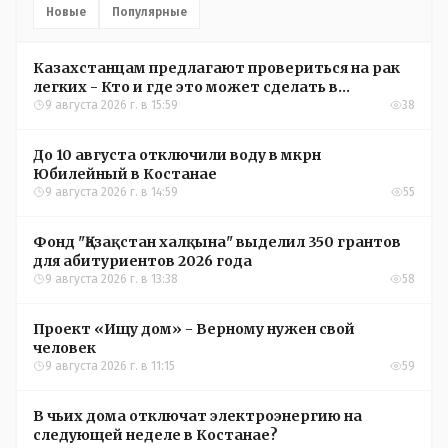
Новые
Популярные
Казахстанцам предлагают провериться на рак
легких - Кто и где это может сделать в
Костанайской области
9 августа 2026 г. в 15:59
38
До 10 августа отключили воду в мкрн
Юбилейный в Костанае
9 августа 2026 г. в 14:59
55
Фонд "Қазақстан халқына" выделил 350 грантов
для абитуриентов 2026 года
9 августа 2026 г. в 13:38
58
Проект «Ищу дом» - Верному нужен свой
человек
9 августа 2026 г. в 11:15
59
В чьих дома отключат электроэнергию на
следующей неделе в Костанае?