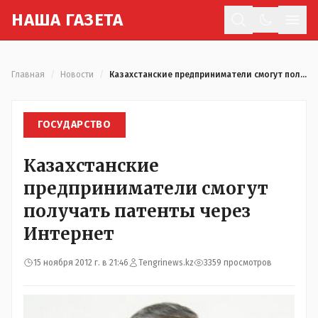
Н
АША
Г
АЗЕТА
Отк
Главная
/
Новости
/
Казахстанские предприниматели смогут получать патенты через Интернет
ГОСУДАРСТВО
Казахстанские
предприниматели смогут
получать патенты через
Интернет
15 ноября 2012 г. в 21:46
Tengrinews.kz
3359 просмотров