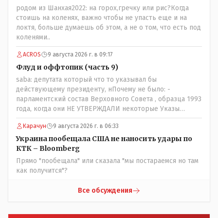
живешь и многое знаешь о тех, на кого работаешь.. Это
родом из Шанхая2022: на горох,гречку или рис?Когда
просто прагматизм и ничего личного. Победим мы, они
стоишь на коленях, важно чтобы не упасть еще и на
встанут под нас и наоборот и все это понимают..
локтя, больше думаешь об этом, а не о том, что есть под
коленями..
ACROS
9 августа 2026 г. в 09:17
Флуд и оффтопик (часть 9)
saba: депутата который что то указывал бы
действующему президенту, нПочему не было: -
парламентский состав Верховного Совета , образца 1993
года, когда они НЕ УТВЕРЖДАЛИ некоторые Указы
Назарбаева, особенно в части выборов и перевыборов и
Карачун
9 августа 2026 г. в 06:33
некоторых вопросах внутренней политики, и тогда
Назарбай волевым Указом РАСПУСТИЛ этот бунтарский
Украина пообещала США не наносить удары по
состав. Имя - Серикболсын Абдильдин вам знакомо -
КТК – Bloomberg
юывший секретарь ЦК КП Казахстана , впоследствии -
Прямо "пообещала" или сказала "мы постараемся но там
депутат Верховного Совета и Мажлиса и Председатель
как получится"?
партии коммунстов- он в то время и после и причём
НЕОДНОКРАТНО, указывал и многократно на недостатки
Все обсуждения
Назарбая и предлагал ему самому ДОБРОВОЛЬНО уйти с
поста Президента.