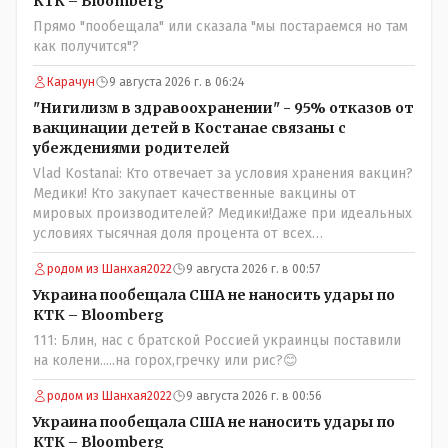
КТК – Bloomberg
юывший секретарь ЦК КП Казахстана , впоследствии -
Прямо "пообещала" или сказала "мы постараемся но там
депутат Верховного Совета и Мажлиса и Председатель
как получится"?
партии коммунстов- он в то время и после и причём
НЕОДНОКРАТНО, указывал и многократно на недостатки
Карачун
9 августа 2026 г. в 06:24
Назарбая и предлагал ему самому ДОБРОВОЛЬНО уйти с
"Нигилизм в здравоохранении" - 95% отказов от
поста Президента.
вакцинации детей в Костанае связаны с
убеждениями родителей
Vlad Kostanai: Кто отвечает за условия хранения вакцин?
Медики! Кто закупает качественные вакцины от
мировых производителей? Медики!Даже при идеальных
условиях тысячная доля процента от всех
вакцинированных может иметь плохие последствия от
родом из Шанхая2022
9 августа 2026 г. в 00:57
прививки. Бумага нужна как защита от дол.....бов не
дружащих с школьными курсами предметов, в
Украина пообещала США не наносить удары по
частности биологии и математики. Vlad Kostanai: Поэтому
КТК – Bloomberg
люди и отказываются и я в том числе своих не
111: Блин, нас с братской Россией украинцы поставили
прививал.Лично я вам и тем другим людям благодарен.
на колени.....на горох,гречку или рис?😊
Добровольные действия направленные на сокращение
частотности появления в популяции соответствующих
родом из Шанхая2022
9 августа 2026 г. в 00:56
комбинаций генов заслуживают благодарности. Мы и
Украина пообещала США не наносить удары по
без того основательно загубили нормальный
КТК – Bloomberg