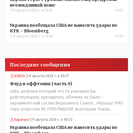
неожиданный шанс
8 августа 2026 г. в 15:45
765
Украина пообещала США не наносить удары по
КТК – Bloomberg
8 августа 2026 г. в 13:50
270
Последние сообщения
ACROS
9 августа 2026 г. в 09:17
Флуд и оффтопик (часть 9)
saba: депутата который что то указывал бы
действующему президенту, нПочему не было: -
парламентский состав Верховного Совета , образца 1993
года, когда они НЕ УТВЕРЖДАЛИ некоторые Указы
Назарбаева, особенно в части выборов и перевыборов и
Карачун
9 августа 2026 г. в 06:33
некоторых вопросах внутренней политики, и тогда
Назарбай волевым Указом РАСПУСТИЛ этот бунтарский
Украина пообещала США не наносить удары по
состав. Имя - Серикболсын Абдильдин вам знакомо -