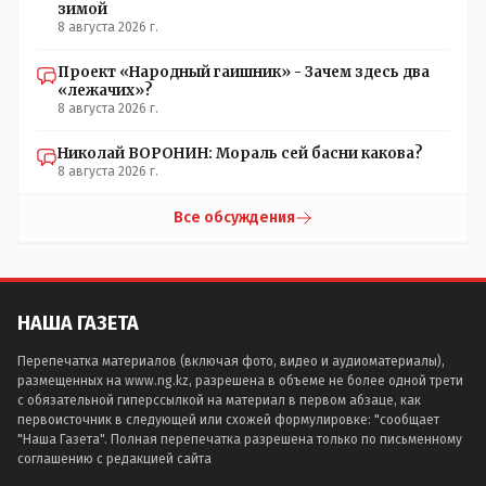
зимой
8 августа 2026 г.
Проект «Народный гаишник» - Зачем здесь два
«лежачих»?
8 августа 2026 г.
Николай ВОРОНИН: Мораль сей басни какова?
8 августа 2026 г.
Все обсуждения
НАША ГАЗЕТА
Перепечатка материалов (включая фото, видео и аудиоматериалы),
размещенных на www.ng.kz, разрешена в объеме не более одной трети
с обязательной гиперссылкой на материал в первом абзаце, как
первоисточник в следующей или схожей формулировке: "сообщает
"Наша Газета". Полная перепечатка разрешена только по письменному
соглашению с редакцией сайта