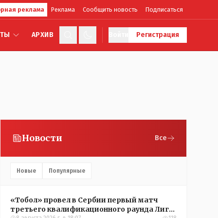
рная реклама
Реклама
Сообщить новость
Подписаться
КТЫ
АРХИВ
Войти
Регистрация
Новости
Все
Новые
Популярные
«Тобол» провел в Сербии первый матч
третьего квалификационного раунда Лиги