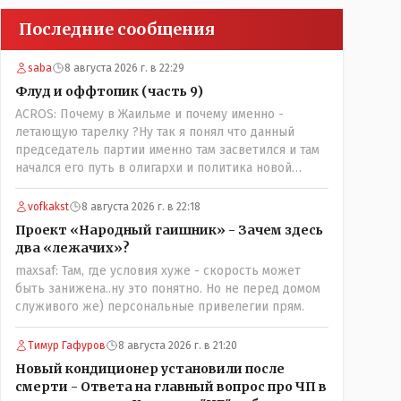
Последние сообщения
saba
8 августа 2026 г. в 22:29
Флуд и оффтопик (часть 9)
ACROS: Почему в Жаильме и почему именно -
летающую тарелку ?Ну так я понял что данный
председатель партии именно там засветился и там
начался его путь в олигархи и политика новой
формации . который не стесняется указать
президенту на необходимость скорого ухода! А
vofkakst
8 августа 2026 г. в 22:18
летающая тарелка, потому что ещё не было в
Проект «Народный гаишник» - Зачем здесь
истории независимого Казахстана депутата который
два «лежачих»?
что то указывал бы действующему президенту, не
maxsaf: Там, где условия хуже - скорость может
иначе инопланетянин, ну а на чём инопланетяне
быть занижена..ну это понятно. Но не перед домом
передвигаются?
служивого же) персональные привелегии прям.
Тимур Гафуров
8 августа 2026 г. в 21:20
Новый кондиционер установили после
смерти - Ответа на главный вопрос про ЧП в