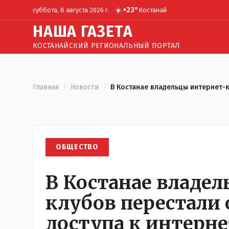
☀️
+
23
°
суббота, 8 августа 2026 г.
Костанай
Н
АША
Г
АЗЕТА
КОСТАНАЙСКИЙ РЕГИОНАЛЬНЫЙ ПОРТАЛ
Главная
/
Новости
/
В Костанае владельцы интернет-к
ОБЩЕСТВО
В Костанае владе
клубов перестали 
доступа к интерн