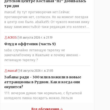
детском центре Костаная "НГ" добивалась
три дня
maxsaf: Ну тут противоречия нет.Сейчас
противоречия нет, согласен. Но на момент поездки
в центр оно было. abaika95: От чужого мнения вижу
вашу зависимостьВсё-таки редакция это коллектив
и дабы сохранить профессиональное лицо можно
было бы и указать Общественному объединению на
ACROS
8 августа 2026 г. в 21:19
не корректность высказываний о вас в том тоне в
Флуд и оффтопик (часть 9)
котором была та публикация.В комментарии от ОО
saba: случайно летающую тарелку не
было и мнение, и факт. На мнение я ответил там же.
замечалиПочему в Жаильме и почему именно -
В том же тоне отвечать не намерен, но акценты
летающую тарелку ?
расставил. А вот факт нужно было проверить. Что
мы и сделали. И если это вы называете
зависимостью, то у меня другое представление об
maxsaf
8 августа 2026 г. в 21:05
этом термине.
Забавы ради - 300 млн вложили в новые
аттракционы в Рудном. Как и когда они
окупятся?
111: вечером думаю там нормально, с бутылкой
холодного пивка посидеть можно..Нельзя
Все обсуждения