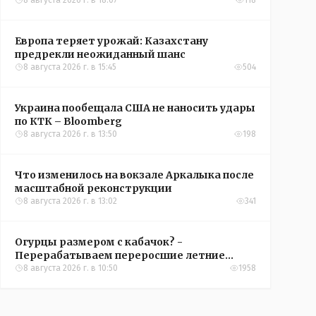
конференций УЕФА
8 августа 2026 г. в 18:07
118
Европа теряет урожай: Казахстану
предрекли неожиданный шанс
8 августа 2026 г. в 15:45
504
Украина пообещала США не наносить удары
по КТК – Bloomberg
8 августа 2026 г. в 13:50
198
Что изменилось на вокзале Аркалыка после
масштабной реконструкции
8 августа 2026 г. в 13:02
341
Огурцы размером с кабачок? -
Перерабатываем переросшие летние
овощи, чтобы вкусно съесть зимой
8 августа 2026 г. в 10:50
1958