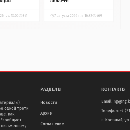
укции
области
26 г. в 13:02
341
7 августа 2026 г. в 16:32
469
РАЗДЕЛЫ
КОНТАКТЫ
Email:
ng@ng.k
атериалы),
Новости
ее одной трети
Телефон
:
+7 (7
Архив
це, как
 "сообщает
г. Костанай, ул
Соглашение
о письменному