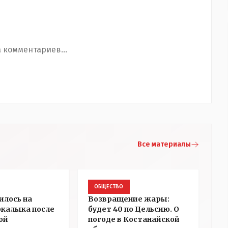
 комментариев...
Все материалы
ОБЩЕСТВО
илось на
Возвращение жары:
ркалыка после
будет 40 по Цельсию. О
ой
погоде в Костанайской