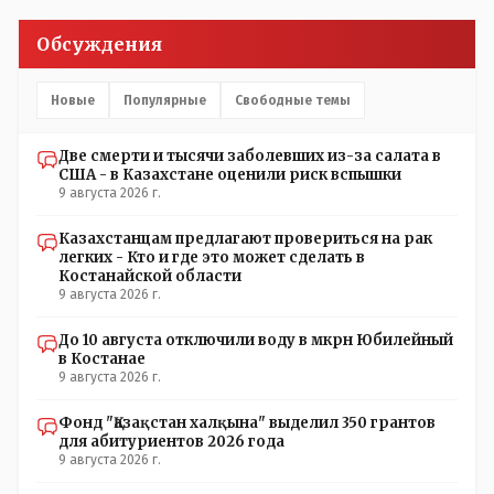
срежисировано кем то из АП для того что бы создать
видимость ИНТРИГИ выборов, его как бы и якобы
Обсуждения
НАКАЛ - и тот и этот без разрешения АП - и шага,
вернее и голоса не подадут. - в принципе вы же видите
- идёт СКУЧНАЯ и НУДНАЯ и МОНОТОННАЯ и полностью
Новые
Популярные
Свободные темы
КОНТРОЛИРУЕМАЯ якобы предвыборная агитация Если
вдруг они захотят гавкнуть что либо по своему
Две смерти и тысячи заболевших из-за салата в
усмотрению: - их мгновенно лишать возможности идти
США - в Казахстане оценили риск вспышки
на выборы и не дадут им места в будущем Курултае: -
9 августа 2026 г.
кстати, я думаю в АП и уже и места распределили между
партиями.
Казахстанцам предлагают провериться на рак
легких - Кто и где это может сделать в
Костанайской области
9 августа 2026 г.
До 10 августа отключили воду в мкрн Юбилейный
в Костанае
9 августа 2026 г.
Фонд "Қазақстан халқына" выделил 350 грантов
для абитуриентов 2026 года
9 августа 2026 г.