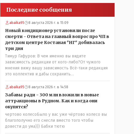
Последние сообщения
abaika95
8 августа 2026 г. в 15:09
Новый кондиционер установили после
смерти - Ответа на главный вопрос про ЧП в
детском центре Костаная "НГ" добивалась
три дня
Тимур Гафуров: В чем именно вы видите
зависимость редакции от кого-либо?От чужого
мнения вижу вашу зависимость Всё-таки редакция
это коллектив и дабы сохранить
профессиональное лицо можно было бы и указать
Общественному объединению на не корректность
abaika95
8 августа 2026 г. в 14:58
высказываний о вас в том тоне в котором была та
Забавы ради - 300 млн вложили в новые
публикация. Нет вы проглотили оскорбления и
аттракционы в Рудном. Как и когда они
побежали оправдываться Незнаю если бы моего
окупятся?
журналиста поносили на всю округу за его по сути
чертово колесоБыло у вас уже чёртово колесо вы
рабочую ошибку я бы его в обиду не дал. Да
благополучно его снесли вместо того чтобы
признать ошибку но при этом и указать хейтерам
довести до ума))) Бабки тютю
их место как мне кажется надо. А у вас как-то не
получилось. В итоге есть ощущение что вы не пятая