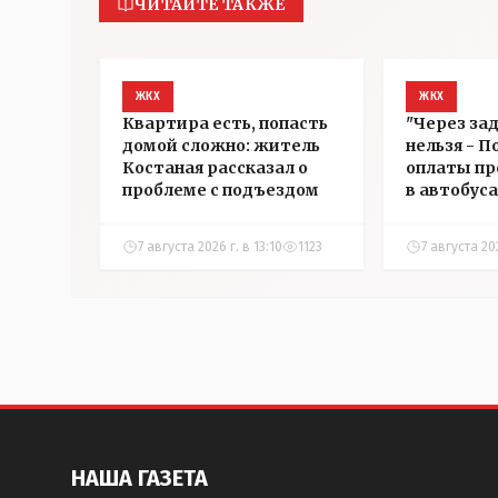
ЧИТАЙТЕ ТАКЖЕ
ЖКХ
ЖКХ
Квартира есть, попасть
"Через за
домой сложно: житель
нельзя - П
Костаная рассказал о
оплаты пр
проблеме с подъездом
в автобус
7 августа 2026 г. в 13:10
1123
7 августа 202
НАША ГАЗЕТА