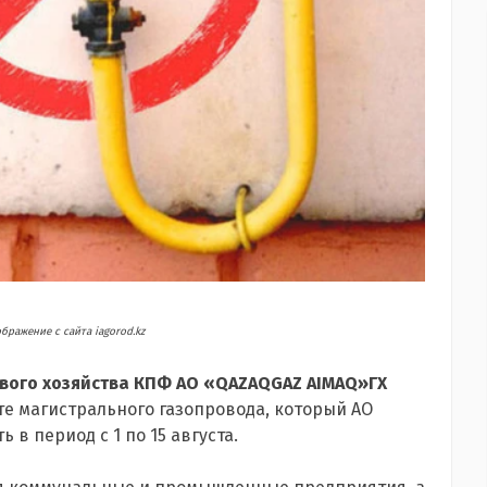
ражение с сайта iagorod.kz
ового хозяйства КПФ АО «QAZAQGAZ AIMAQ»ГХ
е магистрального газопровода, который АО
в период с 1 по 15 августа.