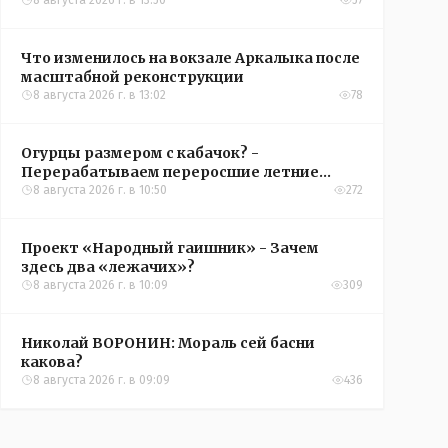
8 августа 2026 г. в 13:50
57
Что изменилось на вокзале Аркалыка после
масштабной реконструкции
8 августа 2026 г. в 13:02
78
Огурцы размером с кабачок? -
Перерабатываем переросшие летние
овощи, чтобы вкусно съесть зимой
8 августа 2026 г. в 10:50
272
Проект «Народный гаишник» - Зачем
здесь два «лежачих»?
8 августа 2026 г. в 10:09
309
Николай ВОРОНИН: Мораль сей басни
какова?
8 августа 2026 г. в 09:09
436