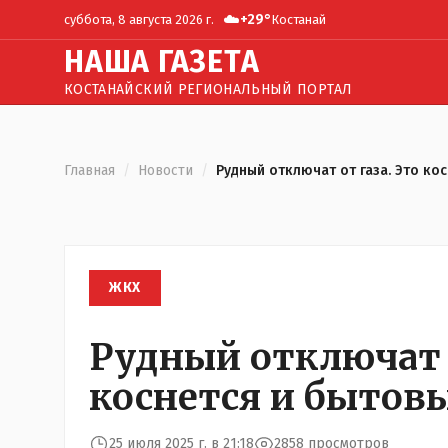
☁️
+
29
°
суббота, 8 августа 2026 г.
Костанай
Н
АША
Г
АЗЕТА
КОСТАНАЙСКИЙ РЕГИОНАЛЬНЫЙ ПОРТАЛ
Главная
/
Новости
/
Рудный отключат от газа. Это ко
ЖКХ
Рудный отключат о
коснется и бытов
25 июля 2025 г. в 21:18
2858 просмотров