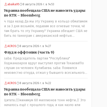
власть а инструмент в руках тех кто может вас
abaika95
8 августа 2026 г. в 14:53
публично поносить maxsaf: А чё, надо было оставить
Украина пообещала США не наносить удары
оригинальную статью, где всё красиво, чисто и
по КТК – Bloomberg
свежо?Да, это называется журналистика. Человек
4 года назад Да мы эту Украину в кольцо обматамем
проделал работу это его взгляд на вещи У другого
и за 3 дня возьмём, подавим все огневые точки, чё
свой взгляд Почему вообще кто-то должен
там брать то эту Украину? Украина обещает США не
указывать журналисту как писать и в каком тоне?
бить по танкерам с американской нефтью
maxsaf: Ну правда бы всё равно вышла наружу, все
добываемой в Казахстане-мы сейчас в этой точке
равно кто-то выяснил бы, что новые кондиционеры
ACROS
8 августа 2026 г. в 14:27
установлены ПОСЛЕ смерти ребенка.Флаг в руки.
Флуд и оффтопик (часть 9)
Выяснили и выяснили что дальше? У журналиста НГ
была другая задача провести репортаж а не
saba: Председатель партии "Республика"
расследование maxsaf: Или тебе такой вариант не
Ходжаназаров вдруг выступил против Токаева!По
нравится? Ты вообще на чьей стороне в этой
слухам он человек Кулибаева. saba: Появился
истории?Я на стороне объективной подачи
неизвестно откуда, отжал у бывшего всесильного
информации maxsaf: Прискорбно и иронично то,
Розинова целый холдингКак неизвестно: - в
что кондиционеры заменили после происшествия,
Жаильме сеял ПОЛТОРЫ тысяча гектар , разбогател
ACROS
8 августа 2026 г. в 14:22
и уже после этого пустили журналистов
и отжал у Василия самый крупный агрохолдинг в
Украина пообещала США не наносить удары
посмотреть, типа у нас всё хорошо, смотрите,
мире, занесенный в Книгу рекордов Гиннеса.
по КТК – Bloomberg
мальчик просто больной был.А журналисту что
надо было тайком ночью в окно лезть чтобы
Цитата:///минимум 60 миллионов тонн нефти.// Это
посмотреть как там что? Журналист зафиксировал
началось ещё с прошлого года, и как назло или