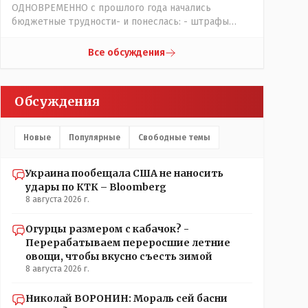
ФАКТ на момент его доступа на объект Какие
ОДНОВРЕМЕННО с прошлого года начались
претензии могут быть к журналисту? Все вопросы
бюджетные трудности- и понеслась: - штрафы
к учреждению если они что-то там утаили нет
увеличились, налоговая реформа, НДС подняли,
начали поносить журналиста
порог подняли и всё ради пополнения гос.казны -
Все обсуждения
действительно КТК - жизненно важная труба.
Обсуждения
Новые
Популярные
Свободные темы
Украина пообещала США не наносить
удары по КТК – Bloomberg
8 августа 2026 г.
Огурцы размером с кабачок? -
Перерабатываем переросшие летние
овощи, чтобы вкусно съесть зимой
8 августа 2026 г.
Николай ВОРОНИН: Мораль сей басни