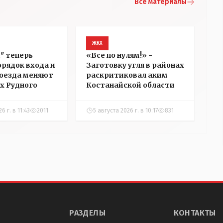
Все материалы
ЖКХ
д" теперь
«Все по нулям!» -
орядок входа и
Заготовку угля в районах
оезда меняют
раскритиковал аким
ах Рудного
Костанайской области
6 г. в 11:43
2011
5 августа 2026 г. в 10:17
831
РАЗДЕЛЫ
КОНТАКТЫ