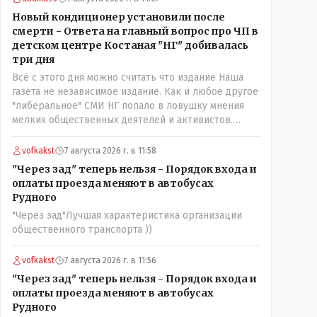
нехорошее? Ну и сейчас значит не надо. Обойдёмся
Новый кондиционер установили после
как-нибудь vofkakst: Где ономасты, которые топят
смерти - Ответа на главный вопрос про ЧП в
за возвращение исторических названийТак
детском центре Костаная "НГ" добивалась
вернули же историческое Кустанай коренное
три дня
название городишка
Всё с этого дня можно считать что издание Наша
газета не независимое издание. Как и любое другое
"либеральное" СМИ НГ попало в ловушку мнения
мелких общественных деятелей и активистов.
Теперь любой активист и НПОшник будет поносить
и диктовать условия газете информационно
vofkakst
7 августа 2026 г. в 11:58
бомбордируя ее пока та не начнет писать "как
"Через зад" теперь нельзя - Порядок входа и
надо" определенному кругу лиц. Редакторская
оплаты проезда меняют в автобусах
политика, коллектив журналистов уже ниче не
Рудного
значат. Прискорбно и иронично
"Через зад"Лучшая характеристика организации
общественного транспорта ))
vofkakst
7 августа 2026 г. в 11:56
"Через зад" теперь нельзя - Порядок входа и
оплаты проезда меняют в автобусах
Рудного