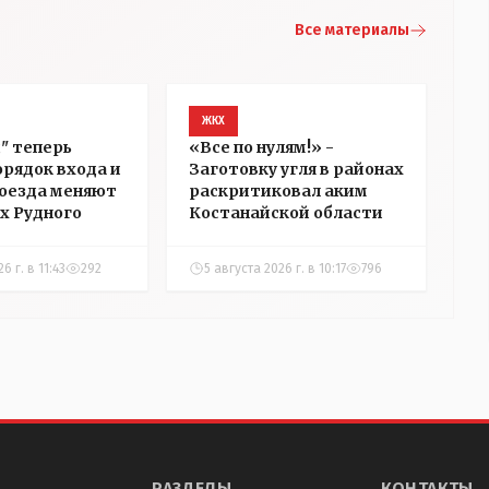
Все материалы
ЖКХ
д" теперь
«Все по нулям!» -
орядок входа и
Заготовку угля в районах
оезда меняют
раскритиковал аким
ах Рудного
Костанайской области
6 г. в 11:43
292
5 августа 2026 г. в 10:17
796
РАЗДЕЛЫ
КОНТАКТЫ