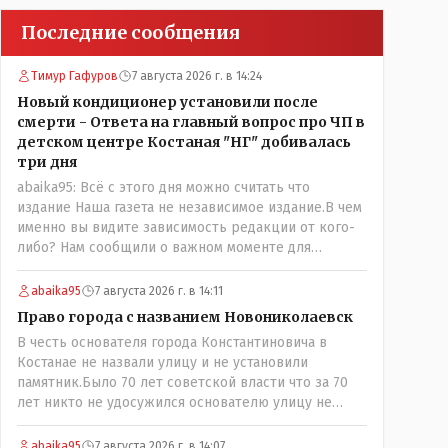
Последние сообщения
Тимур Гафуров
7 августа 2026 г. в 14:24
Новый кондиционер установили после
смерти - Ответа на главный вопрос про ЧП в
детском центре Костаная "НГ" добивалась
три дня
abaika95: Всё с этого дня можно считать что
издание Наша газета не независимое издание.В чем
именно вы видите зависимость редакции от кого-
либо? Нам сообщили о важном моменте для
описываемой истории. И редакция отреагировала
бы дополнительным исследованием на такие
abaika95
7 августа 2026 г. в 14:11
вопрос от любого читателя. Писать "как надо"
Право города с названием Новониколаевск
редакция не будет. Но мы будем публиковать
В честь основателя города Константиновича в
полную и объективную информацию. А потом
Костанае не назвали улицу и не установили
продолжать тему. если выяснятся новые
памятник.Было 70 лет советской власти что за 70
обстоятельства.
лет никто не удосужился основателю улицу не
назвать? Не комильфо было генерал-губернаторам
улицы дарить? При СССР что то знали о нем такое
abaika95
7 августа 2026 г. в 14:07