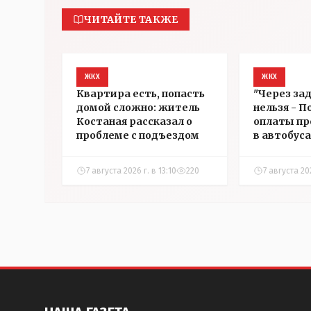
ЧИТАЙТЕ ТАКЖЕ
ЖКХ
ЖКХ
Квартира есть, попасть
"Через за
домой сложно: житель
нельзя - П
Костаная рассказал о
оплаты пр
проблеме с подъездом
в автобус
7 августа 2026 г. в 13:10
220
7 августа 202