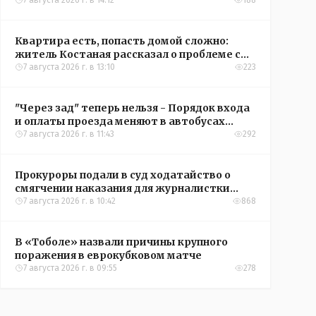
7 августа 2026 г. в 14:12
188
Квартира есть, попасть домой сложно:
житель Костаная рассказал о проблеме с
подъездом
7 августа 2026 г. в 13:10
223
"Через зад" теперь нельзя - Порядок входа
и оплаты проезда меняют в автобусах
Рудного
7 августа 2026 г. в 11:43
292
Прокуроры подали в суд ходатайство о
смягчении наказания для журналистки
Александры Алёховой
7 августа 2026 г. в 10:42
868
В «Тоболе» назвали причины крупного
поражения в еврокубковом матче
7 августа 2026 г. в 09:55
278