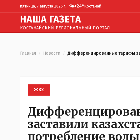
🌤️
+
24
°
пятница, 7 августа 2026 г.
Костанай
Н
АША
Г
АЗЕТА
КОСТАНАЙСКИЙ РЕГИОНАЛЬНЫЙ ПОРТАЛ
Главная
/
Новости
/
Дифференцированные тарифы зас
ЖКХ
Дифференцирова
заставили казахст
потребление воды