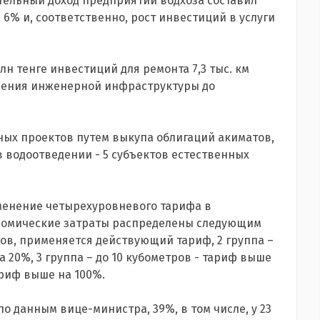
ительный доход предприятий водхоза составил
а 6% и, соответственно, рост инвестиций в услуги
лн тенге инвестиций для ремонта 7,3 тыс. км
дения инженерной инфраструктуры до
тных проектов путем выкупа облигаций акиматов,
 в водоотведении - 5 субъектов естественных
менение четырехуровневого тарифа в
ономические затраты распределены следующим
ров, применяется действующий тариф, 2 группа –
 20%, 3 группа – до 10 кубометров - тариф выше
ариф выше на 100%.
о данным вице-министра, 39%, в том числе, у 23