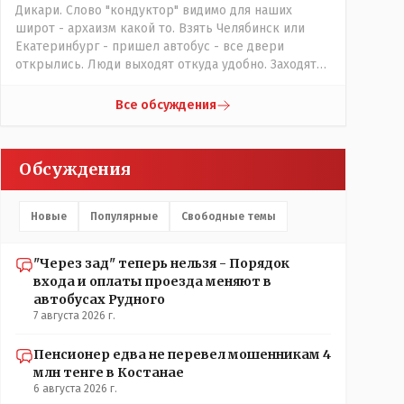
Дикари. Слово "кондуктор" видимо для наших
широт - архаизм какой то. Взять Челябинск или
Екатеринбург - пришел автобус - все двери
открылись. Люди выходят откуда удобно. Заходят
также в любую дверь. Далее - либо платишь сам (у
каждой двери есть валидатор), либо кондуктор
Все обсуждения
подойдет с терминалом. Водитель разгружен от
вопросов оплаты, полностью
сконцентрировавшись на управлении автобусом.
Обсуждения
Кондуктор - помимо удобства - несомненно
рабочие места. Сколько людей можно
трудоустроить? Но зачем, когда водитель должен и
Новые
Популярные
Свободные темы
на дорогу смотреть, и оплату контролировать , и (в
редких случаях оплаты наличкой) сдачу выдавать. У
нас прогресс почему-то идет с регрессом рука об
"Через зад" теперь нельзя - Порядок
руку. Любую хорошую задумку умудряемся
входа и оплаты проезда меняют в
похерить(
автобусах Рудного
7 августа 2026 г.
Пенсионер едва не перевел мошенникам 4
млн тенге в Костанае
6 августа 2026 г.