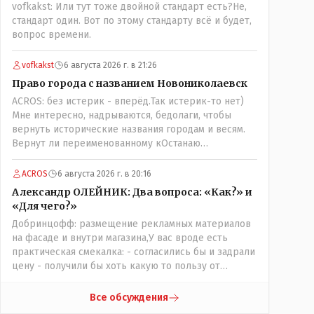
vofkakst: Или тут тоже двойной стандарт есть?Не,
обычно, спешили, до конца не продумали, а тут ещё
стандарт один. Вот по этому стандарту всё и будет,
на важных постах где думать должны были никого
вопрос времени.
не оказалось(отдыхали где то) вот так всё и
получилось!
vofkakst
6 августа 2026 г. в 21:26
Право города с названием Новониколаевск
ACROS: без истерик - вперёд.Так истерик-то нет)
Мне интересно, надрываются, бедолаги, чтобы
вернуть исторические названия городам и весям.
Вернут ли переименованному кОстанаю
историческое имя? Ведь для этого же эти она..
ономасты существуют)) Или тут тоже двойной
ACROS
6 августа 2026 г. в 20:16
стандарт есть?
Александр ОЛЕЙНИК: Два вопроса: «Как?» и
«Для чего?»
Добринцофф: размещение рекламных материалов
на фасаде и внутри магазина,У вас вроде есть
практическая смекалка: - согласились бы и задрали
цену - получили бы хоть какую то пользу от
будущих депутатов, как говориться- с паршивой
овцы хоть шерсти клок, тем более эта тётенька
Все обсуждения
платила бы не со своего кармана, а с халявных,