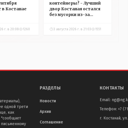
сентября
контейнеры? - Лучший
 в Костанае
двор Костаная остался
без мусорки из-за
санитарных правил
26 г. в 20:08
1260
3 августа 2026 г. в 21:03
1551
РАЗДЕЛЫ
КОНТАКТЫ
Email:
ng@ng.k
атериалы),
Новости
ее одной трети
Телефон
:
+7 (7
Архив
це, как
 "сообщает
г. Костанай, ул
Соглашение
о письменному