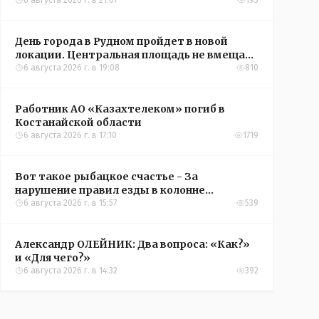
6 августа 2026 г. в 21:07
193
День города в Рудном пройдет в новой
локации. Центральная площадь не вмещает
всех желающих
6 августа 2026 г. в 19:08
810
Работник АО «Казахтелеком» погиб в
Костанайской области
6 августа 2026 г. в 17:10
1719
Вот такое рыбацкое счастье - За
нарушение правил езды в колонне
оштрафовали участников соревнований в
6 августа 2026 г. в 15:57
539
Аркалыке
Александр ОЛЕЙНИК: Два вопроса: «Как?»
и «Для чего?»
6 августа 2026 г. в 14:32
392