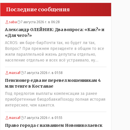
Последние сообщения
saba
7 августа 2026 г. в 06:28
Александр ОЛЕЙНИК: Два вопроса: «Как?» и
«Для чего?»
ACROS: им баре-бирПочти так, но будет ли так,
Вопрос? При прежнем президенте в общем то все
жили параллельной жизнь депутаты отдельно,
население отдельно и всех всё устраивало, ну
кроме отдельных очень активных членов общества,
их всегда быстро выявляли и кого за границу, кого
maxsaf
7 августа 2026 г. в 01:58
в камеру, но они не делали погоду в общественно-
Пенсионер едва не перевел мошенникам 4
политической жизни страны! А теперь когда власть
млн тенге в Костанае
потихоньку забирается в карман к народу многим
Под предлогом выплаты компенсации за ранее
уже хочется спросить у депутатов:" А народные ли
приобретенные биодобавкиПоходу полная история
вы избранники?" Но те глухо отгородились
интереснее, чем кажется.
обезличивающей стеной партии, которую якобы мы
избрали и спросить увы не получается! Парадкс в
том что и власти это не особо нужно, когда пар
maxsaf
7 августа 2026 г. в 01:55
скапливается, ему требуется выход, а депутаты
Право города с названием Новониколаевск
были бы идеальным барашком на заклание! Но как