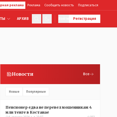
рная реклама
Реклама
Сообщить новость
Подписаться
КТЫ
АРХИВ
Войти
Регистрация
Новости
Все
Новые
Популярные
Пенсионер едва не перевел мошенникам 4
млн тенге в Костанае