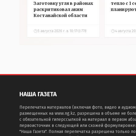
Заготовку угля в районах
тепло с 1 
раскритиковал аким
планируют
Костанайской области
5 августа 2026 г. в 10:17
778
4 августа 20
НАША ГАЗЕТА
Перепечатка материалов (включая фото, видео и аудиом
размещенных на www.ng.kz, разрешена в объеме не бол
с обязательной гиперссылкой на материал в первом абза
первоисточник в следующей или схожей формулировке:
"Наша Газета". Полная перепечатка разрешена только п