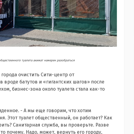
общественного туалета акимат намерен разобраться
 города очистить Сити-центр от
 вроде батутов и «гигантских шагов» после
хом, бизнес-зона около туалета стала как-то
иденное. - А мы еще говорим, что хотим
я. Этот туалет общественный, он работает? Как
ить? Санитарная служба, вы проверьте. Разве
то почему. Надо, может, вернуть его городу,