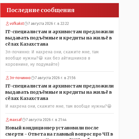
Последние сообщения
vofkakst
7 августа 2026 г. в 22:22
IT-специалистам и архивистам предложили
выдавать подъёмные и кредиты на жильё в
сёлах Казахстана
Эл-починно: И нахрена они, скажите мне, там
вообще нужны?😁 как без айтишников в
коровнике, ну подумайте)
Эл-починно
7 августа 2026 г. в 21:56
IT-специалистам и архивистам предложили
выдавать подъёмные и кредиты на жильё в
сёлах Казахстана
И нахрена они, скажите мне, там вообще нужны?😁
maxsaf
7 августа 2026 г. в 21:44
Новый кондиционер установили после
смерти - Ответа на главный вопрос про ЧП в