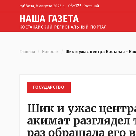
⛅
+
17
°
суббота, 8 августа 2026 г.
Костанай
Н
АША
Г
АЗЕТА
КОСТАНАЙСКИЙ РЕГИОНАЛЬНЫЙ ПОРТАЛ
Главная
/
Новости
/
Шик и ужас центра Костаная - Ка
ГОСУДАРСТВО
Шик и ужас центра
акимат разглядел 
раз обращала его