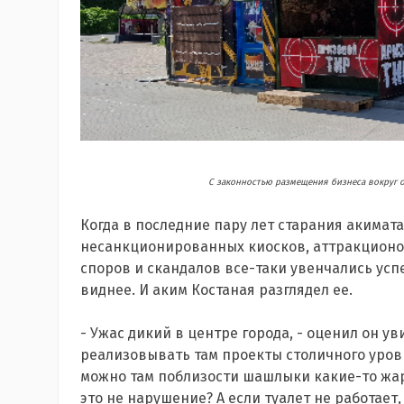
С законностью размещения бизнеса вокруг 
Когда в последние пару лет старания акимата
несанкционированных киосков, аттракционов
споров и скандалов все-таки увенчались успе
виднее. И аким Костаная разглядел ее.
- Ужас дикий в центре города, - оценил он ув
реализовывать там проекты столичного уровн
можно там поблизости шашлыки какие-то жар
это не нарушение? А если туалет не работает, 