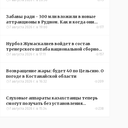
кредиты на жильё в сёлах Казахстана
7 августа 2026 г. в 20:56
75
Забавы ради - 300 млн вложили в новые
аттракционы в Рудном. Как и когда они
окупятся?
7 августа 2026 г. в 19:00
177
Нурбол Жумаскалиев войдет в состав
тренерского штаба национальной сборной
Казахстана по футболу
7 августа 2026 г. в 17:11
157
Возвращение жары: будет 40 по Цельсию. О
погоде в Костанайской области
7 августа 2026 г. в 16:32
209
Слуховые аппараты казахстанцы теперь
смогут получать без установления
инвалидности
7 августа 2026 г. в 15:34
238