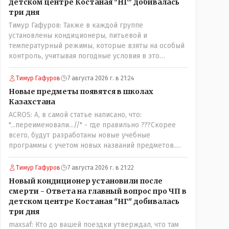
детском центре Костаная "НГ" добивалась
три дня
Тимур Гафуров: Также в каждой группе
установлены кондиционеры, питьевой и
температурный режимы, которые взяты на особый
контроль, учитывая погодные условия в это
лето.Мы решили. что это - противоречие. Вы
считаете иначе?Ну тут противоречия нет. Этот
Тимур Гафуров
7 августа 2026 г. в 21:24
комментарий прозвучал на следующий день после
Новые предметы появятся в школах
трагедии, то есть 29 июля, когда спешно
Казахстана
установили и воду, и новые кондиционеры, и
ACROS: А, в самой статье написано, что:
впервые поставили температурный режим на
"...переименовали...//" - где правильно ???Скорее
контроль. То есть первая часть - информация до
всего, будут разработаны новые учебные
трагедии, вторая часть - информация после
программы с учетом новых названий предметов.
трагедии, когда все уже было исправлено.
Так что предметы - новые. Хоть и
переименованные)
Тимур Гафуров
7 августа 2026 г. в 21:22
Новый кондиционер установили после
смерти - Ответа на главный вопрос про ЧП в
детском центре Костаная "НГ" добивалась
три дня
maxsaf: Кто до вашей поездки утверждал, что там