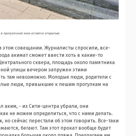
а в прогулочной зоне остается открытым
а этом совещании. Журналисты спросили, все-
ода акимат сможет ввести хоть в какие-то
 Центрального сквера, площадь около памятника
нной улицы вечером запружен этими
ть там невозможно. Молодые люди, родители с
илые люди, привыкшие к пешим прогулкам на
л аким, - из Сити-центра убрали, они
как не можем определиться, что с ними делать.
 но сейчас перестали об этом говорить. Все-таки
имаются, бегают. Там этот прокат вообще будет
лощадка большая около пляжа. Предлагаем им