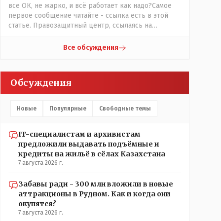
все ОК, не жарко, и всё работает как надо?Самое
первое сообщение читайте - ссылка есть в этой
статье. Правозащитный центр, ссылаясь на
обсуждение сотрудников интерната в рабочем
чате, которые прислали ему в виде
Все обсуждения
аудиосообщений, пишет, что воспитатели долго
добивались установки кондиционеров в
помещениях, где есть дети, однако к настоящему
Обсуждения
времени их установили только в помещениях,
предназначенных для административно-
управленческого персонала. И Также в каждой
Новые
Популярные
Свободные темы
группе установлены кондиционеры, питьевой и
температурный режимы, которые взяты на особый
контроль, учитывая погодные условия в это лето.
IT-специалистам и архивистам
Мы решили. что это - противоречие. Вы считаете
предложили выдавать подъёмные и
иначе?
кредиты на жильё в сёлах Казахстана
7 августа 2026 г.
Забавы ради - 300 млн вложили в новые
аттракционы в Рудном. Как и когда они
окупятся?
7 августа 2026 г.