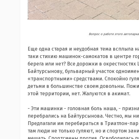
Вопрос о работе этого автопарк
Еще одна старая и неудобная тема всплыла н
таки стихию машинок-самокатов в центре гор
берега или нет? Все дорожки в окрестностях
Байтурсынову, бульварный участок одноиме
«транспортными» средствами. Спокойно гуля
детьми в большинстве своем довольны. Пож
этой территории, нет. Жалуются в акимат.
- Эти машинки - головная боль наша, - призна
перебрались на Байтурсынова. Честно, мы ни
Предлагали им перебираться в Триатлон-парк,
там люди не только гуляют, но и спортом зан
мешать. Спортсмены против. Освободилась п