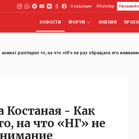
О редакции
WhatsApp
Предвыбо
НОВОСТИ
ФОРУМ
МНЕНИЯ
ПРОЕ
к акимат разглядел то, на что «НГ» не раз обращала его внимани
 Костаная - Как
то, на что «НГ» не
 внимание