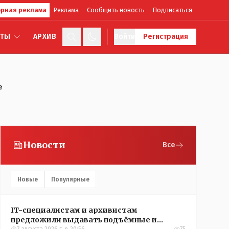
рная реклама
Реклама
Сообщить новость
Подписаться
КТЫ
АРХИВ
Войти
Регистрация
е
Новости
Все
Новые
Популярные
IT-специалистам и архивистам
предложили выдавать подъёмные и