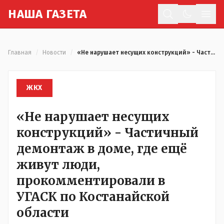
Н
АША
Г
АЗЕТА
Отк
Главная
/
Новости
/
«Не нарушает несущих конструкций» - Частичный демонтаж в доме, где ещё живут люди, прокомментировали в УГАСК по Костанайской области
ЖКХ
«Не нарушает несущих
конструкций» - Частичный
демонтаж в доме, где ещё
живут люди,
прокомментировали в
УГАСК по Костанайской
области