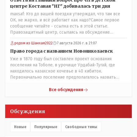
центре Костаная "НГ" добивалась три дня
maxsaf: Кто до вашей поездки утверждал, что там все
ОК, не жарко, и всё работает как надо?Самое первое
сообщение читайте - ссылка есть в этой статье.
Правозащитный центр, ссылаясь на обсуждение
сотрудников интерната в рабочем чате, которые
родом из Шанхая2022
7 августа 2026 г. в 21:07
прислали ему в виде аудиосообщений, пишет, что
воспитатели долго добивались установки
Право города с названием Новониколаевск
кондиционеров в помещениях, где есть дети, однако к
Уже в 1870 году был составлен проект основания
настоящему времени их установили только в
поселения на Тоболе, в урочище Урдабай-Тугай, где
помещениях, предназначенных для административно-
находилось казахское кочевье в 40 кибиток.
управленческого персонала. И Также в каждой группе
Первоначально поселение предполагалось назвать
установлены кондиционеры, питьевой и температурный
Урдабаем по имени урочища. .......из всего этого следует
режимы, которые взяты на особый контроль, учитывая
что комиссии ономастической надо ознакомиться с
Все обсуждения
погодные условия в это лето. Мы решили. что это -
историей города и принять справедливое решение с
противоречие. Вы считаете иначе?
названием Урдабай-Тугай 40 кибиток или просто
Урдабай таким образом они убьют сразу двух зайцев
Обсуждения
царского и коммуняцкого....и справедливость
восторжествует....
Новые
Популярные
Свободные темы