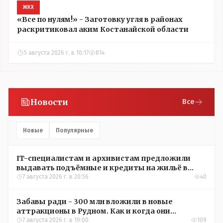
ЖКХ
«Все по нулям!» - Заготовку угля в районах
раскритиковал аким Костанайской области
5 августа 2026 г. в 10:17
814
Новости
Все
Новые
Популярные
IT-специалистам и архивистам предложили
выдавать подъёмные и кредиты на жильё в
сёлах Казахстана
7 августа 2026 г. в 20:56
40
Забавы ради - 300 млн вложили в новые
аттракционы в Рудном. Как и когда они
окупятся?
7 августа 2026 г. в 19:00
109