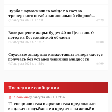
Нурбол Жумаскалиев войдет в состав
тренерского штаба национальной сборной
Казахстана по футболу
7 августа 2026 г. в 17:11
129
Возвращение жары: будет 40 по Цельсию. О
погоде в Костанайской области
7 августа 2026 г. в 16:32
188
Слуховые аппараты казахстанцы теперь смогут
получать без установления инвалидности
7 августа 2026 г. в 15:34
199
Последние сообщения
Эл-починно
7 августа 2026 г. в 21:56
IT-специалистам и архивистам предложили
выдавать подъёмные и кредиты на жильё в