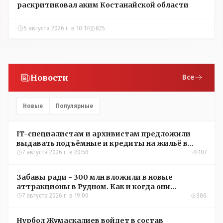
раскритиковал аким Костанайской области
5 августа 2026 г. в 10:17
825
Новости
Все
Новые
Популярные
IT-специалистам и архивистам предложили
выдавать подъёмные и кредиты на жильё в
сёлах Казахстана
7 августа 2026 г. в 20:56
107
Забавы ради - 300 млн вложили в новые
аттракционы в Рудном. Как и когда они
окупятся?
7 августа 2026 г. в 19:00
306
Нурбол Жумаскалиев войдет в состав