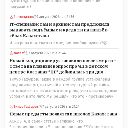
нужны?😁 как без айтишников в коровнике, ну
подумайте)
Эл-починно
7 августа 2026 г. в 21:56
IT-специалистам и архивистам предложили
выдавать подъёмные и кредиты на жильё в
сёлах Казахстана
И нахрена они, скажите мне, там вообще нужны?😁
maxsaf
7 августа 2026 г. в 21:44
Новый кондиционер установили после смерти -
Ответа на главный вопрос про ЧП в детском
центре Костаная "НГ" добивалась три дня
Тимур Гафуров: Также в каждой группе установлены
кондиционеры, питьевой и температурный режимы,
которые взяты на особый контроль, учитывая погодные
условия в это лето.Мы решили. что это - противоречие.
Вы считаете иначе?Ну тут противоречия нет. Этот
Тимур Гафуров
7 августа 2026 г. в 21:24
комментарий прозвучал на следующий день после
трагедии, то есть 29 июля, когда спешно установили и
Новые предметы появятся в школах Казахстана
воду, и новые кондиционеры, и впервые поставили
ACROS: А, в самой статье написано, что:
температурный режим на контроль. То есть первая
"...переименовали...//" - где правильно ???Скорее всего,