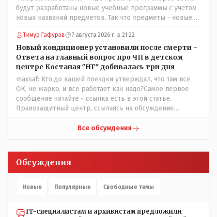
часть - информация до трагедии, вторая часть -
будут разработаны новые учебные программы с учетом
информация после трагедии, когда все уже было
новых названий предметов. Так что предметы - новые.
исправлено.
Хоть и переименованные)
Тимур Гафуров
7 августа 2026 г. в 21:22
Новый кондиционер установили после смерти -
Ответа на главный вопрос про ЧП в детском
центре Костаная "НГ" добивалась три дня
maxsaf: Кто до вашей поездки утверждал, что там все
ОК, не жарко, и всё работает как надо?Самое первое
сообщение читайте - ссылка есть в этой статье.
Правозащитный центр, ссылаясь на обсуждение
сотрудников интерната в рабочем чате, которые
прислали ему в виде аудиосообщений, пишет, что
Все обсуждения
воспитатели долго добивались установки
кондиционеров в помещениях, где есть дети, однако к
настоящему времени их установили только в
Обсуждения
помещениях, предназначенных для административно-
управленческого персонала. И Также в каждой группе
установлены кондиционеры, питьевой и температурный
Новые
Популярные
Свободные темы
режимы, которые взяты на особый контроль, учитывая
погодные условия в это лето. Мы решили. что это -
IT-специалистам и архивистам предложили
противоречие. Вы считаете иначе?