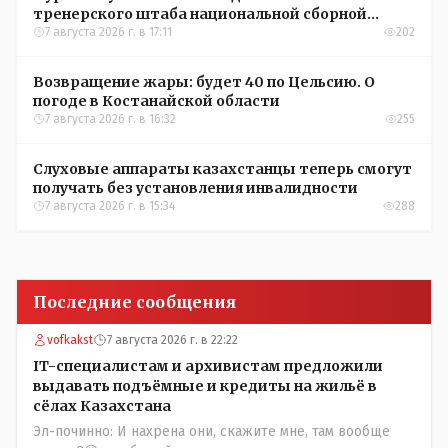
тренерского штаба национальной сборной
Казахстана по футболу
7 августа 2026 г. в 17:11
202
Возвращение жары: будет 40 по Цельсию. О
погоде в Костанайской области
7 августа 2026 г. в 16:32
255
Слуховые аппараты казахстанцы теперь смогут
получать без установления инвалидности
7 августа 2026 г. в 15:34
288
Последние сообщения
vofkakst
7 августа 2026 г. в 22:22
IT-специалистам и архивистам предложили
выдавать подъёмные и кредиты на жильё в
сёлах Казахстана
Эл-починно: И нахрена они, скажите мне, там вообще