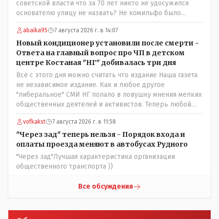
советской власти что за 70 лет никто не удосужился
основателю улицу не назвать? Не комильфо было
генерал-губернаторам улицы дарить? При СССР что то
abaika95
7 августа 2026 г. в 14:07
знали о нем такое нехорошее? Ну и сейчас значит не
надо. Обойдёмся как-нибудь vofkakst: Где ономасты,
Новый кондиционер установили после смерти -
которые топят за возвращение исторических
Ответа на главный вопрос про ЧП в детском
названийТак вернули же историческое Кустанай
центре Костаная "НГ" добивалась три дня
коренное название городишка
Всё с этого дня можно считать что издание Наша газета
не независимое издание. Как и любое другое
"либеральное" СМИ НГ попало в ловушку мнения мелких
общественных деятелей и активистов. Теперь любой
активист и НПОшник будет поносить и диктовать
vofkakst
7 августа 2026 г. в 11:58
условия газете информационно бомбордируя ее пока та
не начнет писать "как надо" определенному кругу лиц.
"Через зад" теперь нельзя - Порядок входа и
Редакторская политика, коллектив журналистов уже
оплаты проезда меняют в автобусах Рудного
ниче не значат. Прискорбно и иронично
"Через зад"Лучшая характеристика организации
общественного транспорта ))
Все обсуждения