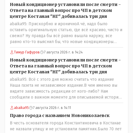
Новый кондиционер установили после смерти -
Ответа на главный вопрос про ЧП в детском
центре Костаная "НГ" добивалась три дня
abaika95: Прискорбно и ироничноА чё, надо было
оставить оригинальную статью, где всё красиво, чисто и
свежо? Ну правда бы всё равно вышла наружу, все
равно кто-то выяснил бы, что новые кондиционеры
установлены ПОСЛЕ смерти ребенка. Или тебе такой
Тимур Гафуров
7 августа 2026 г. в 14:24
вариант не нравится? Ты вообще на чьей стороне в этой
истории? Прискорбно и иронично то, что кондиционеры
Новый кондиционер установили после смерти -
заменили после происшествия, и уже после этого
Ответа на главный вопрос про ЧП в детском
пустили журналистов посмотреть, типа у нас всё
центре Костаная "НГ" добивалась три дня
хорошо, смотрите, мальчик просто больной был.
abaika95: Всё с этого дня можно считать что издание
Наша газета не независимое издание.В чем именно вы
видите зависимость редакции от кого-либо? Нам
сообщили о важном моменте для описываемой истории.
И редакция отреагировала бы дополнительным
abaika95
7 августа 2026 г. в 14:11
исследованием на такие вопрос от любого читателя.
Писать "как надо" редакция не будет. Но мы будем
Право города с названием Новониколаевск
публиковать полную и объективную информацию. А
В честь основателя города Константиновича в Костанае
потом продолжать тему. если выяснятся новые
не назвали улицу и не установили памятник.Было 70 лет
обстоятельства.