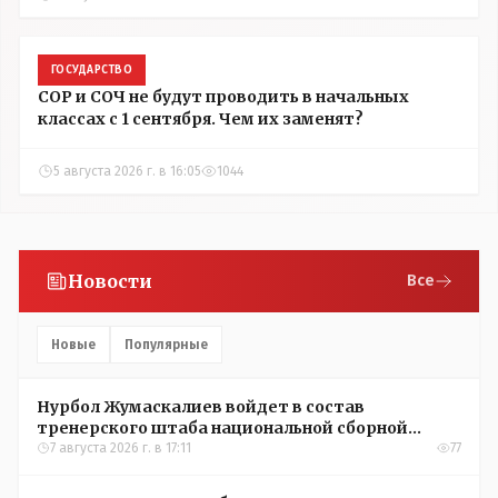
ГОСУДАРСТВО
СОР и СОЧ не будут проводить в начальных
классах с 1 сентября. Чем их заменят?
5 августа 2026 г. в 16:05
1044
Новости
Все
Новые
Популярные
Нурбол Жумаскалиев войдет в состав
тренерского штаба национальной сборной
Казахстана по футболу
7 августа 2026 г. в 17:11
77