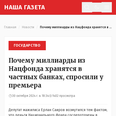
Н
АША
Г
АЗЕТА
Отк
Главная
/
Новости
/
Почему миллиарды из Нацфонда хранятся в частных банках, спросили у премьера
ГОСУДАРСТВО
Почему миллиарды из
Нацфонда хранятся в
частных банках, спросили у
премьера
30 октября 2024 г. в 18:34
1402 просмотра
Депутат мажилиса Ерлан Саиров возмутился тем фактом,
что деньги Национального фонда сосредоточены в