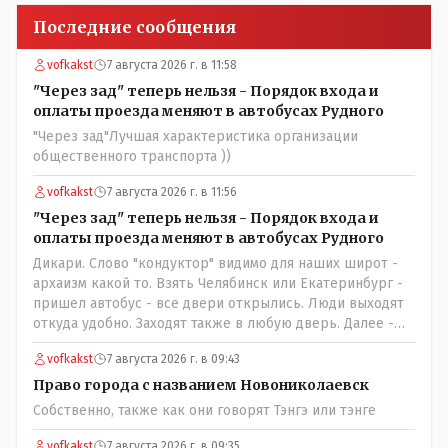
Последние сообщения
vofkakst
7 августа 2026 г. в 11:58
"Через зад" теперь нельзя - Порядок входа и
оплаты проезда меняют в автобусах Рудного
"Через зад"Лучшая характеристика организации
общественного транспорта ))
vofkakst
7 августа 2026 г. в 11:56
"Через зад" теперь нельзя - Порядок входа и
оплаты проезда меняют в автобусах Рудного
Дикари. Слово "кондуктор" видимо для наших широт -
архаизм какой то. Взять Челябинск или Екатеринбург -
пришел автобус - все двери открылись. Люди выходят
откуда удобно. Заходят также в любую дверь. Далее -
либо платишь сам (у каждой двери есть валидатор),
vofkakst
7 августа 2026 г. в 09:43
либо кондуктор подойдет с терминалом. Водитель
разгружен от вопросов оплаты, полностью
Право города с названием Новониколаевск
сконцентрировавшись на управлении автобусом.
Собственно, также как они говорят Тэнгэ или тэнге
Кондуктор - помимо удобства - несомненно рабочие
места. Сколько людей можно трудоустроить? Но зачем,
vofkakst
7 августа 2026 г. в 09:35