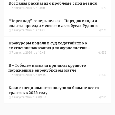
Костаная рассказал о проблеме с подъездом
7 августа 2026 г. в 13:10
79
"Через зад" теперь нельзя - Порядок входа и
оплаты проезда меняют в автобусах Рудного
7 августа 2026 г. в 11:43
170
Прокуроры подали в суд ходатайство о
смягчении наказания для журналистки
Александры Алёховой
7 августа 2026 г. в 10:42
636
В «Тоболе» назвали причины крупного
поражения в еврокубковом матче
7 августа 2026 г. в 09:55
239
Какие специальности получили больше всего
грантов в 2026 году
7 августа 2026 г. в 09:00
181