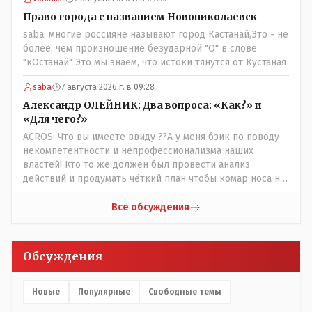
когда водитель должен и на дорогу смотреть, и оплату
Право города с названием Новониколаевск
контролировать , и (в редких случаях оплаты наличкой)
saba: многие россияне называют город Кастанай,Это - не
сдачу выдавать. У нас прогресс почему-то идет с
более, чем произношение безударной "О" в слове
регрессом рука об руку. Любую хорошую задумку
"кОстанай" Это мы знаем, что истоки тянутся от Кустаная
умудряемся похерить(
saba
7 августа 2026 г. в 09:28
Александр ОЛЕЙНИК: Два вопроса: «Как?» и
«Для чего?»
ACROS: Что вы имеете ввиду ??А у меня бзик по поводу
некомпетентности и непрофессионализма наших
властей! Кто то же должен был провести анализ
действий и продумать чёткий план чтобы комар носа не
подточил! Но тут явно спешили, а в аналитическом
центре либо кто то из родственников сидит, либо
Все обсуждения
ведущий специалист на Мальдивы уехал, либо всё
вместе! Пока прокатывает по вышеизложенным Вами
причинам, просто обстоятельства немного меняются по
Обсуждения
сравнению с Назарбаевскими временами, власти
решили пощупать кошелёк населения, а это уже
неизвестная в уравнении взаимоотношений власти и
Новые
Популярные
Свободные темы
народа! Тут бы как раз специалист-аналитик и