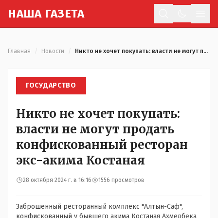
Н
АША
Г
АЗЕТА
Отк
Главная
/
Новости
/
Никто не хочет покупать: власти не могут продать конфискованный ресторан экс-акима Костаная
ГОСУДАРСТВО
Никто не хочет покупать:
власти не могут продать
конфискованный ресторан
экс-акима Костаная
28 октября 2024 г. в 16:16
1556 просмотров
Заброшенный ресторанный комплекс "Алтын-Саф",
конфискованный у бывшего акима Костаная Ахмедбека