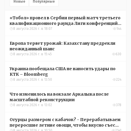
Новые
Популярные
«Тобол» провел в Сербии первый матч третьего
квалификационного раунда Лиги конференций
УЕФА
8 августа 2026 г. в 18:07
144
Европа теряет урожай: Казахстану предрекли
неожиданный шанс
8 августа 2026 г. в 15:45
630
Украина пообещала США не наносить удары по
КТК – Bloomberg
8 августа 2026 г. в 13:50
224
Что изменилось на вокзале Аркалыка после
масштабной реконструкции
8 августа 2026 г. в 13:02
378
Огурцы размером с кабачок? - Перерабатываем
переросшие летние овощи, чтобы вкусно съесть
зимой
8 августа 2026 г. в 10:50
2141