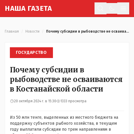
Н
АША
Г
АЗЕТА
Отк
Главная
/
Новости
/
Почему субсидии в рыбоводстве не осваиваются в Костанайской области
ГОСУДАРСТВО
Почему субсидии в
рыбоводстве не осваиваются
в Костанайской области
20 октября 2024 г. в 15:30
1333 просмотра
Из 50 млн тенге, выделенных из местного бюджета на
поддержку субъектов рыбного хозяйства, в текущем
году выплатили субсидии по трем направлениям в