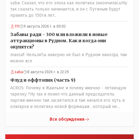
saba: Сказал, что его эпоха как политика закончилась!Ну
так сказать только начинается, и он с Путиным будут
править до 150ти лет..
111
9 августа 2026 г. в 00:02
Забавы ради - 300 млн вложили в новые
аттракционы в Рудном. Как и когда они
окупятся?
maxsaf: НельзяТы наверно не был в Рудном никогда, там
можно все
saba
8 августа 2026 г. в 22:29
Флуд и оффтопик (часть 9)
ACROS: Почему в Жаильме и почему именно - летающую
тарелку ?Ну так я понял что данный председатель
партии именно там засветился и там начался его путь в
олигархи и политика новой формации . который не
стесняется указать президенту на необходимость
скорого ухода! А летающая тарелка, потому что ещё не
Все обсуждения
было в истории независимого Казахстана депутата
который что то указывал бы действующему президенту,
не иначе инопланетянин, ну а на чём инопланетяне