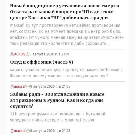
Новый кондиционер установили после смерти -
Ответа на главный вопрос про ЧП в детском
центре Костаная "НГ" добивалась три дня
maxsaf: Ну тут противоречия нет.Сейчас противоречия
нет, согласен. Но на момент поездки в центр оно было.
abaika95: От чужого мнения вижу вашу зависимостьВсё-
таки редакция это коллектив и дабы сохранить
профессиональное лицо можно было бы и указать
ACROS
8 августа 2026 г. в 21:19
Общественному объединению на не корректность
высказываний о вас в том тоне в котором была та
Флуд и оффтопик (часть 9)
публикация.В комментарии от ОО было и мнение, и
saba: случайно летающую тарелку не замечалиПочему в
факт. На мнение я ответил там же. В том же тоне
Жаильме и почему именно - летающую тарелку ?
отвечать не намерен, но акценты расставил. А вот факт
нужно было проверить. Что мы и сделали. И если это вы
maxsaf
8 августа 2026 г. в 21:05
называете зависимостью, то у меня другое
Забавы ради - 300 млн вложили в новые
представление об этом термине.
аттракционы в Рудном. Как и когда они
окупятся?
111: вечером думаю там нормально, с бутылкой
холодного пивка посидеть можно..Нельзя
maxsaf
8 августа 2026 г. в 21:03