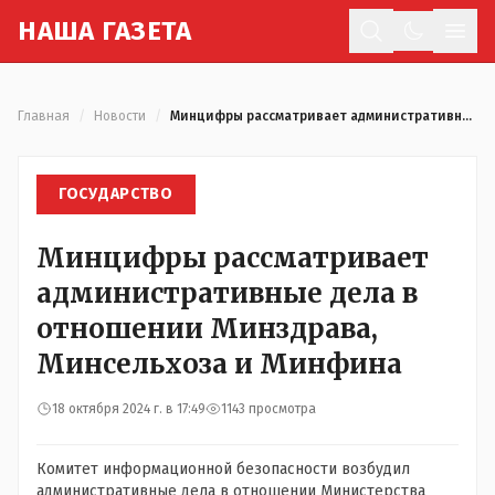
Н
АША
Г
АЗЕТА
Отк
Главная
/
Новости
/
Минцифры рассматривает административные дела в отношении Минздрава, Минсельхоза и Минфина
ГОСУДАРСТВО
Минцифры рассматривает
административные дела в
отношении Минздрава,
Минсельхоза и Минфина
18 октября 2024 г. в 17:49
1143 просмотра
Комитет информационной безопасности возбудил
административные дела в отношении Министерства