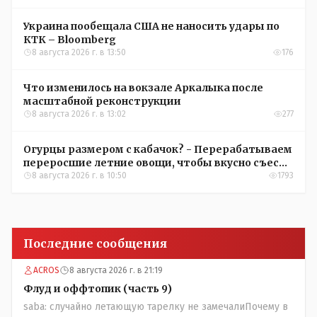
Украина пообещала США не наносить удары по
КТК – Bloomberg
8 августа 2026 г. в 13:50
176
Что изменилось на вокзале Аркалыка после
масштабной реконструкции
8 августа 2026 г. в 13:02
277
Огурцы размером с кабачок? - Перерабатываем
переросшие летние овощи, чтобы вкусно съесть
зимой
8 августа 2026 г. в 10:50
1793
Последние сообщения
ACROS
8 августа 2026 г. в 21:19
Флуд и оффтопик (часть 9)
saba: случайно летающую тарелку не замечалиПочему в