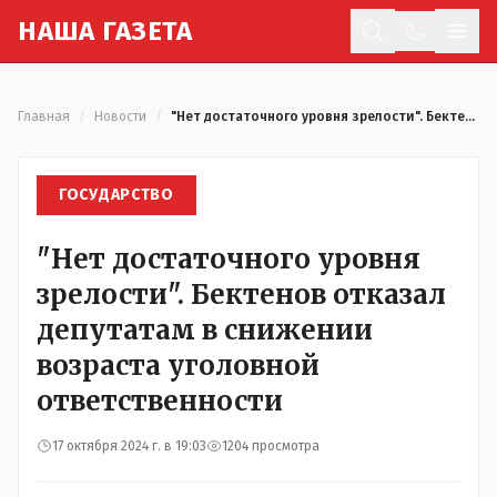
Н
АША
Г
АЗЕТА
Отк
Главная
/
Новости
/
"Нет достаточного уровня зрелости". Бектенов отказал депутатам в снижении возраста уголовной ответственности
ГОСУДАРСТВО
"Нет достаточного уровня
зрелости". Бектенов отказал
депутатам в снижении
возраста уголовной
ответственности
17 октября 2024 г. в 19:03
1204 просмотра