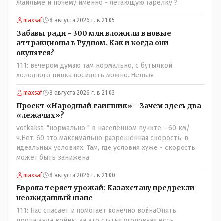
Жаильме и почему именно - летающую тарелку ?
maxsaf
8 августа 2026 г. в 21:05
Забавы ради - 300 млн вложили в новые
аттракционы в Рудном. Как и когда они
окупятся?
111: вечером думаю там нормально, с бутылкой
холодного пивка посидеть можно..Нельзя
maxsaf
8 августа 2026 г. в 21:03
Проект «Народный гаишник» - Зачем здесь два
«лежачих»?
vofkakst: "нормально " в населённом пункте - 60 км/
ч.Нет, 60 это максимально разрешённая скорость, в
идеальных условиях. Там, где условия хуже - скорость
может быть занижена.
maxsaf
8 августа 2026 г. в 21:00
Европа теряет урожай: Казахстану предрекли
неожиданный шанс
111: Нас спасает и помогает конечно войнаОпять
пропаганда войны, за это статья уголовная есть.