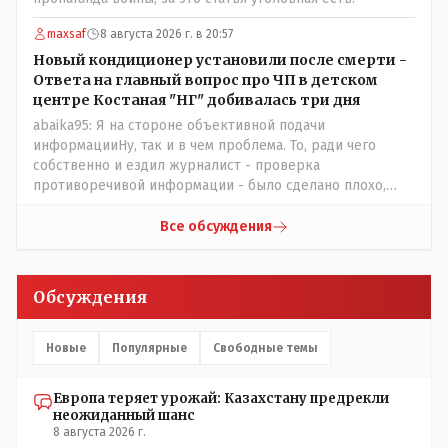
maxsaf
8 августа 2026 г. в 20:57
Новый кондиционер установили после смерти -
Ответа на главный вопрос про ЧП в детском
центре Костаная "НГ" добивалась три дня
abaika95: Я на стороне объективной подачи
информацииНу, так и в чем проблема. То, ради чего
собственно и ездил журналист - проверка
противоречивой информации - было сделано плохо,
редакция это признала и исправила. Объективность
восстановлена.
Все обсуждения
Обсуждения
Новые
Популярные
Свободные темы
Европа теряет урожай: Казахстану предрекли
неожиданный шанс
8 августа 2026 г.