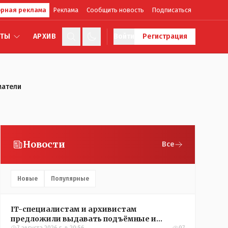
рная реклама
Реклама
Сообщить новость
Подписаться
КТЫ
АРХИВ
Войти
Регистрация
матели
Новости
Все
Новые
Популярные
IT-специалистам и архивистам
предложили выдавать подъёмные и