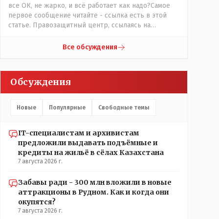
все ОК, не жарко, и всё работает как надо?Самое
первое сообщение читайте - ссылка есть в этой
статье. Правозащитный центр, ссылаясь на
обсуждение сотрудников интерната в рабочем
чате, которые прислали ему в виде
Все обсуждения
аудиосообщений, пишет, что воспитатели долго
добивались установки кондиционеров в
помещениях, где есть дети, однако к настоящему
Обсуждения
времени их установили только в помещениях,
предназначенных для административно-
управленческого персонала. И Также в каждой
Новые
Популярные
Свободные темы
группе установлены кондиционеры, питьевой и
температурный режимы, которые взяты на особый
контроль, учитывая погодные условия в это лето.
IT-специалистам и архивистам
Мы решили. что это - противоречие. Вы считаете
предложили выдавать подъёмные и
иначе?
кредиты на жильё в сёлах Казахстана
7 августа 2026 г.
Забавы ради - 300 млн вложили в новые
аттракционы в Рудном. Как и когда они
окупятся?
7 августа 2026 г.