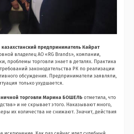
й
казахстанский предприниматель Кайрат
новной владелец АО «RG Brands», компании,
и, проблемы торговли знает в деталях. Практика
требований законодательства РК по реализации
тивного обсуждения. Предприниматели заявляли,
итуация только ухудшается.
зничной торговли Марина БОШЕЛЬ
отметила, что
став» и не скрывает этого. Наказывают много,
меры их количества не снижают. Значит, действия
не исключение. Как раз сейчас идет судебный