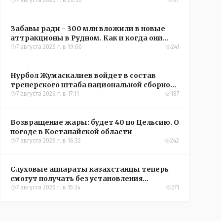
кредиты на жильё в сёлах Казахстана
7 августа 2026 г. в 20:56
97
Забавы ради - 300 млн вложили в новые
аттракционы в Рудном. Как и когда они
окупятся?
7 августа 2026 г. в 19:00
241
Нурбол Жумаскалиев войдет в состав
тренерского штаба национальной сборной
Казахстана по футболу
7 августа 2026 г. в 17:11
187
Возвращение жары: будет 40 по Цельсию. О
погоде в Костанайской области
7 августа 2026 г. в 16:32
242
Слуховые аппараты казахстанцы теперь
смогут получать без установления
инвалидности
7 августа 2026 г. в 15:34
271