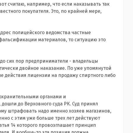
вот считаю, например, что если наказывать так
естного покупателя. Это, по крайней мере,
 адрес полицейского ведомства частные
альсификации материалов, то ситуацию это
 до сих пор предприниматели - владельцы
тически двойное наказание. По уже упомянутой
ие действия лицензии на продажу спиртного либо
оохранительными органами и
дошли до Верховного суда РК. Суд принял
ому штрафовать надо именно хозяев магазинов,
но с этим уже больше трех лет действуют
атья 14 которого провозглашает принцип
еля. И вообще-то эта позиция должна