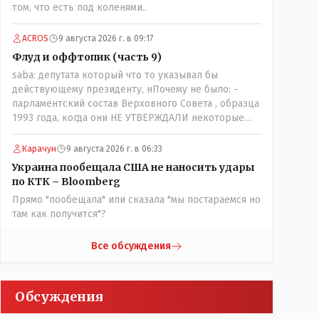
том, что есть под коленями..
наоборот и все это понимают..
ACROS
9 августа 2026 г. в 09:17
Флуд и оффтопик (часть 9)
saba: депутата который что то указывал бы
действующему президенту, нПочему не было: -
парламентский состав Верховного Совета , образца
1993 года, когда они НЕ УТВЕРЖДАЛИ некоторые
Указы Назарбаева, особенно в части выборов и
перевыборов и некоторых вопросах внутренней
Карачун
9 августа 2026 г. в 06:33
политики, и тогда Назарбай волевым Указом
Украина пообещала США не наносить удары
РАСПУСТИЛ этот бунтарский состав. Имя -
по КТК – Bloomberg
Серикболсын Абдильдин вам знакомо - юывший
Прямо "пообещала" или сказала "мы постараемся но
секретарь ЦК КП Казахстана , впоследствии -
там как получится"?
депутат Верховного Совета и Мажлиса и
Председатель партии коммунстов- он в то время и
после и причём НЕОДНОКРАТНО, указывал и
Все обсуждения
многократно на недостатки Назарбая и предлагал
ему самому ДОБРОВОЛЬНО уйти с поста
Президента.
Обсуждения