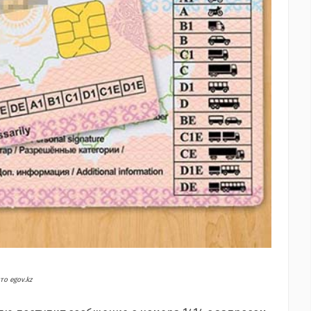
то egov.kz