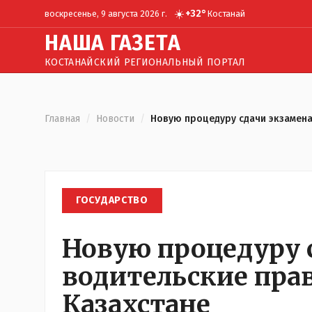
☀️
+
32
°
воскресенье, 9 августа 2026 г.
Костанай
Н
АША
Г
АЗЕТА
КОСТАНАЙСКИЙ РЕГИОНАЛЬНЫЙ ПОРТАЛ
Главная
/
Новости
/
Новую процедуру сдачи экзамена
ГОСУДАРСТВО
Новую процедуру 
водительские прав
Казахстане