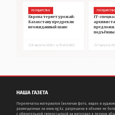
ГОСУДАРСТВО
ГОСУДАРСТВ
Европа теряет урожай:
IT-специа
Казахстану предрекли
архивист
неожиданный шанс
предложи
подъёмны
на жильё в
Казахстан
8 августа 2026 г. в 15:45
863
7 августа 20
НАША ГАЗЕТА
Перепечатка материалов (включая фото, видео и аудиом
размещенных на www.ng.kz, разрешена в объеме не бол
с обязательной гиперссылкой на материал в первом абза