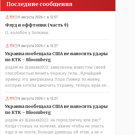
Последние сообщения
111
9 августа 2026 г. в 12:57
Флуд и оффтопик (часть 9)
О, колобок у Золкина..
111
9 августа 2026 г. в 12:27
Украина пообещала США не наносить удары
по КТК – Bloomberg
родом из Шанхая2022: хамелеоны известны своей
способностью менять окраску тела....Ярчайший
пример это американка Лора Люмер по моему,
которая хотела замочить Украину, теперь ярая ее
сторонница, близкая к Трампу. Ну и западные
страны тем более, которые предоставляли
111
9 августа 2026 г. в 12:21
Зеленскому убежище, чтоб он бежал и которые
Украина пообещала США не наносить удары
развернулись потом на 180 или 360 градусов,
по КТК – Bloomberg
посмотрев на того, как он не сдался, но ты же там
родом из Шанхая2022: на горох,гречку или рис?
сам живешь и многое знаешь о тех, на кого
Когда стоишь на коленях, важно чтобы не упасть
работаешь.. Это просто прагматизм и ничего
еще и на локтя, больше думаешь об этом, а не о
личного. Победим мы, они встанут под нас и