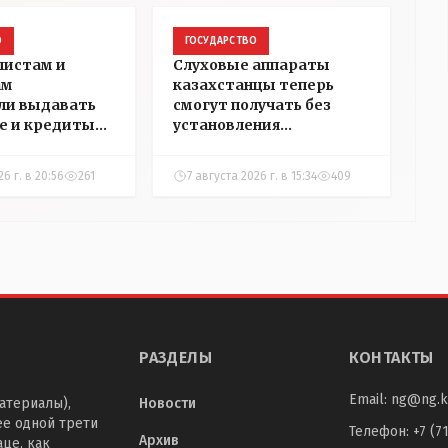
О
ГОСУДАРСТВО
листам и
Слуховые аппараты
ам
казахстанцы теперь
ли выдавать
смогут получать без
е и кредиты
установления
 сёлах
инвалидности
а
26 г. в 20:56
261
7 августа 2026 г. в 15:34
409
РАЗДЕЛЫ
КОНТАКТЫ
Email:
ng@ng.k
атериалы),
Новости
ее одной трети
Телефон
:
+7 (7
Архив
це, как