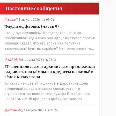
Последние сообщения
saba
8 августа 2026 г. в 09:04
Флуд и оффтопик (часть 9)
Что вдруг случилось? Председатель партии
"Республика" Ходжаназаров вдруг выступил против
Токаева! Сказал, что его эпоха как политика
закончилась! Бунт на корабле? Не прямо какой то
правдолюб вдруг выступил! Может он
инопланетянин? Появился неизвестно откуда,
ACROS
8 августа 2026 г. в 08:13
отжал у бывшего всесильного Розинова целый
IT-специалистам и архивистам предложили
холдинг и теперь против президента выступает!
выдавать подъёмные и кредиты на жильё в
Вот ни капельки ему не поверю, что он действует в
сёлах Казахстана
интересах страны, про народ уже и не говорю!
vofkakst: как без айтишников в коровнике,Доля
Опять какие то закулисные игры?
ироничной правды в ваших словах есть: - в
строящихся, по инициативе Кумара Иргибаевича,
некоторых МТФ процессы дойки, кормления -
оцифрованы и иногда эти программы дают сбой - и
тогда они нужны, хотя я насколько в курсе своей
vofkakst
7 августа 2026 г. в 22:22
комьютерной безграмотности - все эти вопросы