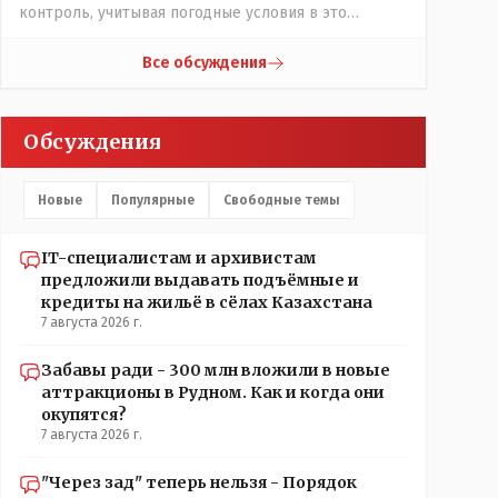
контроль, учитывая погодные условия в это
лето.Мы решили. что это - противоречие. Вы
считаете иначе?Ну тут противоречия нет. Этот
Все обсуждения
комментарий прозвучал на следующий день после
трагедии, то есть 29 июля, когда спешно
установили и воду, и новые кондиционеры, и
Обсуждения
впервые поставили температурный режим на
контроль. То есть первая часть - информация до
трагедии, вторая часть - информация после
Новые
Популярные
Свободные темы
трагедии, когда все уже было исправлено.
IT-специалистам и архивистам
предложили выдавать подъёмные и
кредиты на жильё в сёлах Казахстана
7 августа 2026 г.
Забавы ради - 300 млн вложили в новые
аттракционы в Рудном. Как и когда они
окупятся?
7 августа 2026 г.
"Через зад" теперь нельзя - Порядок