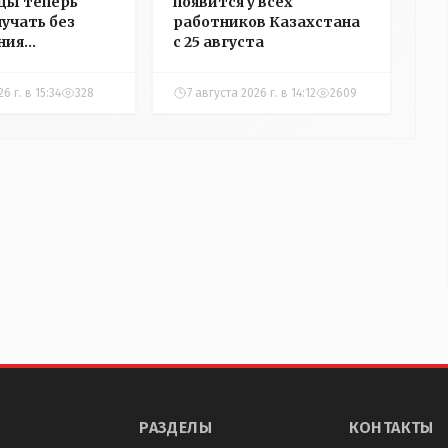
цы теперь
появится у всех
лучать без
работников Казахстана
ния
с 25 августа
ости
6 г. в 15:34
328
7 августа 2026 г. в 14:12
2609
РАЗДЕЛЫ
КОНТАКТЫ