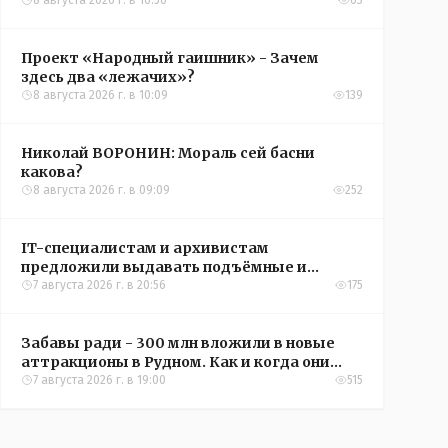
овощи, чтобы вкусно съесть зимой
8 августа 2026 г. в 10:50
63
Проект «Народный гаишник» - Зачем
здесь два «лежачих»?
8 августа 2026 г. в 10:09
139
Николай ВОРОНИН: Мораль сей басни
какова?
8 августа 2026 г. в 09:09
252
IT-специалистам и архивистам
предложили выдавать подъёмные и
кредиты на жильё в сёлах Казахстана
7 августа 2026 г. в 20:56
175
Забавы ради - 300 млн вложили в новые
аттракционы в Рудном. Как и когда они
окупятся?
7 августа 2026 г. в 19:00
515