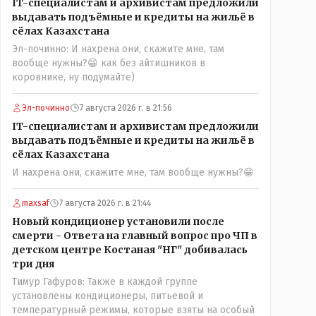
IT-специалистам и архивистам предложили
можно решать и устранять эти сбои и удалённо -
выдавать подъёмные и кредиты на жильё в
лёжа на диване, в городе. Но, этих современных и
сёлах Казахстана
оцифрованных МТФ критично мало для массового
Эл-починно: И нахрена они, скажите мне, там
переезда лохматых и обкуренных молодых ребят
вообще нужны?😁 как без айтишников в
из города в село, да и те МТФ я по опыту
коровнике, ну подумайте)
подозреваю, скоро перейдут на обслуживание с
помошью кувалды, китайского скотча, алюминевой
проволоки и русского мата. Вот где работать в селе
Эл-починно
7 августа 2026 г. в 21:56
именно АРХИВАРИУСАМ - понятие не имею-
IT-специалистам и архивистам предложили
допустим все мои архивы по работе и по семейной
выдавать подъёмные и кредиты на жильё в
жизни - помещаются в одну дешёвую китайскую
сёлах Казахстана
флешку купленную на оптушке на Складской за 1
И нахрена они, скажите мне, там вообще нужны?😁
000 тенге. Впрочем, не надо гадать: - это замутили
УМНЫЕ люди наверху , близко расположенные к
maxsaf
7 августа 2026 г. в 21:44
гос.бюджету- наверняка они знают что делают.
Новый кондиционер установили после
смерти - Ответа на главный вопрос про ЧП в
детском центре Костаная "НГ" добивалась
три дня
Тимур Гафуров: Также в каждой группе
установлены кондиционеры, питьевой и
температурный режимы, которые взяты на особый