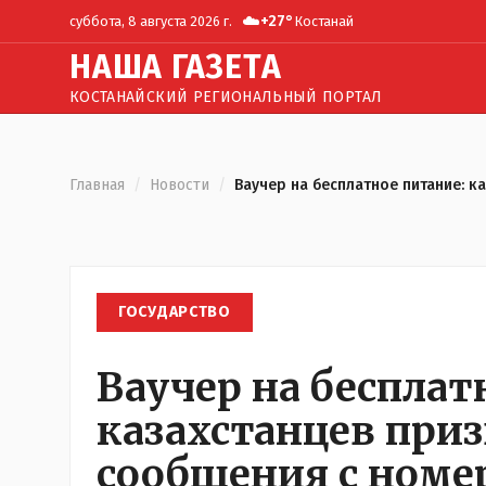
☁️
+
27
°
суббота, 8 августа 2026 г.
Костанай
Н
АША
Г
АЗЕТА
КОСТАНАЙСКИЙ РЕГИОНАЛЬНЫЙ ПОРТАЛ
Главная
/
Новости
/
Ваучер на бесплатное питание: к
ГОСУДАРСТВО
Ваучер на бесплат
казахстанцев приз
сообщения с номер