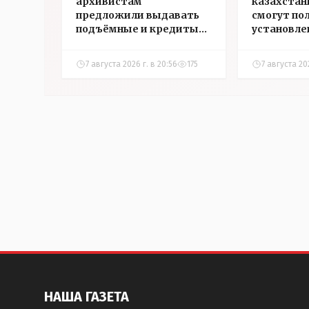
архивистам
казахстан
предложили выдавать
смогут по
подъёмные и кредиты
установле
на жильё в сёлах
инвалидн
Казахстана
7 августа 2026 г. в 20:56
175
7 августа 202
НАША ГАЗЕТА