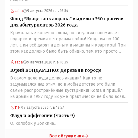
saba
9 августа 2026 г. в 16:54
Фонд "Қазақстан халқына" выделил 350 грантов
для абитуриентов 2026 года
Крамольные конечно слова, но ситуация напоминает
подарки и премии ветеранам войны! Когда им по 100
лет, а им всё дарят и деньги и машины и квартиры! При
этом как должно было быть обидно, тем кто просто
выживал в эти годы отказывая себе во всём и работая
saba
9 августа 2026 г. в 16:39
для фронта! Не всем повезло и получить медаль" За
доблестный труд в годы ВОВ", там хоть какие то льготы
Юрий БОНДАРЕНКО: Деревья в городе
были! А тут? Может всё таки стоит оценивать по
В самом деле куда делись акации? Как то не
степени заинтересованности в высшем образовании, а
задумывался над этим, но в моём детстве это были
не по степени того , как тебе не повезло в жизни?
самые распространённые кустарники! Когда я пришёл
из армии в 1987 году их уже практически не было возле
родительского дома по улице Амангельды! А что
111
9 августа 2026 г. в 12:57
случилось то, с целым видом кустарника?
Флуд и оффтопик (часть 9)
О, колобок у Золкина..
Все обсуждения