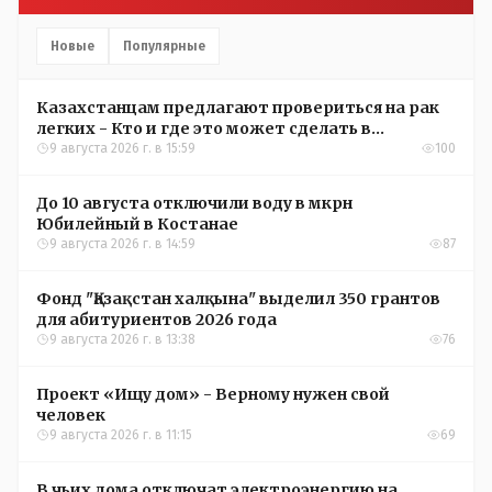
Новые
Популярные
Казахстанцам предлагают провериться на рак
легких - Кто и где это может сделать в
Костанайской области
9 августа 2026 г. в 15:59
100
До 10 августа отключили воду в мкрн
Юбилейный в Костанае
9 августа 2026 г. в 14:59
87
Фонд "Қазақстан халқына" выделил 350 грантов
для абитуриентов 2026 года
9 августа 2026 г. в 13:38
76
Проект «Ищу дом» - Верному нужен свой
человек
9 августа 2026 г. в 11:15
69
В чьих дома отключат электроэнергию на