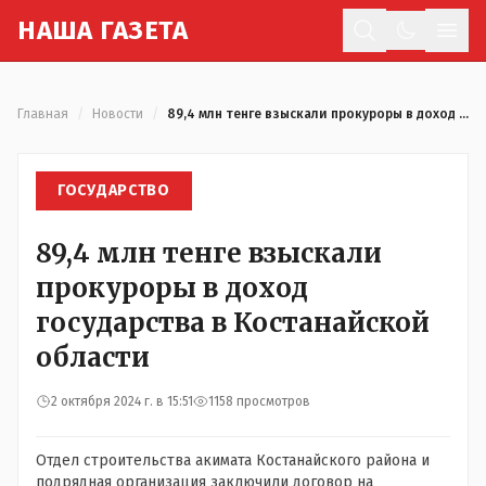
Н
АША
Г
АЗЕТА
Отк
Главная
/
Новости
/
89,4 млн тенге взыскали прокуроры в доход государства в Костанайской области
ГОСУДАРСТВО
89,4 млн тенге взыскали
прокуроры в доход
государства в Костанайской
области
2 октября 2024 г. в 15:51
1158 просмотров
Отдел строительства акимата Костанайского района и
подрядная организация заключили договор на