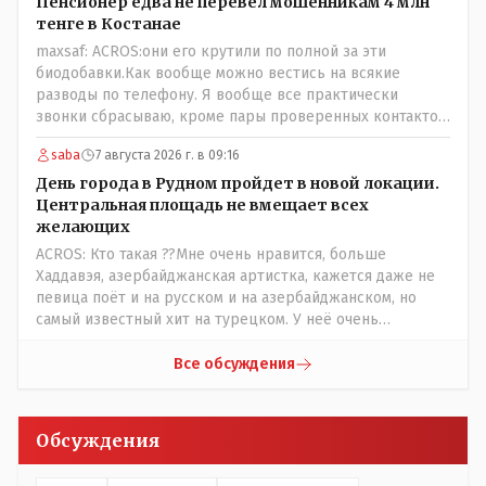
ведущий специалист на Мальдивы уехал, либо всё
Пенсионер едва не перевел мошенникам 4 млн
вместе! Пока прокатывает по вышеизложенным Вами
тенге в Костанае
причинам, просто обстоятельства немного меняются по
maxsaf: ACROS:они его крутили по полной за эти
сравнению с Назарбаевскими временами, власти
биодобавки.Как вообще можно вестись на всякие
решили пощупать кошелёк населения, а это уже
разводы по телефону. Я вообще все практически
неизвестная в уравнении взаимоотношений власти и
звонки сбрасываю, кроме пары проверенных контактов.
народа! Тут бы как раз специалист-аналитик и
Один раз мне мой банк позвонил, не мошенники. Я
пригодился бы!
saba
7 августа 2026 г. в 09:16
приехал туда, в банк, нашел того, кто мне звонил,
притащил к главному менеджеру и обоим сказал: ещё
День города в Рудном пройдет в новой локации.
один такой звонок, без разницы, какая причина, и я
Центральная площадь не вмещает всех
счета свои у вас позакрываю. Остальные входящие
желающих
сразу в бан, по умолчанию для меня любой входящий -
ACROS: Кто такая ??Мне очень нравится, больше
Скам, пока не доказано обратное - Zero trust. Все
Хаддавэя, азербайджанская артистка, кажется даже не
созвоны - только на верифицируемые номера.Всё
певица поёт и на русском и на азербайджанском, но
верно, я тоже так поступаю,но увы любопытство ещё
самый известный хит на турецком. У неё очень
никто не отменял! Я уже давно всё объяснил жене, но
необычный низкий тембр голоса!
она все равно меня допрашивает:" Кто звонил? От кого
Все обсуждения
скрываешься? Почему сбросил?"
Обсуждения