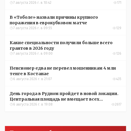
Александры Алёховой
7 августа 2026 г. в 10:42
171
В «Тоболе» назвали причины крупного
поражения в еврокубковом матче
7 августа 2026 г. в 09:55
129
Какие специальности получили больше всего
грантов в 2026 году
7 августа 2026 г. в 09:00
126
Пенсионер едва не перевел мошенникам 4 млн
тенге в Костанае
6 августа 2026 г. в 21:07
435
День города в Рудном пройдет в новой локации.
Центральная площадь не вмещает всех
желающих
6 августа 2026 г. в 19:08
2617