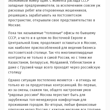
экономикой номер один. С момента распада СССР
западные предприниматели, за исключением совсем уж
рисковых ребят или откровенных мошенников,
решившись зарабатывать на постсоветском
пространстве, открывали свое представительство в
Москве.
Пока так называемые "головные" офисы по бывшему
СССР, а часто и в целом по Восточной Европе и
Центральной Азии, продолжают оставаться в Москве,
как наиболее приспособленной для ведения бизнеса
постсоветской столице. Так что многомиллиардные
контракты не только в самой России, но с теми же
Казахстаном, Беларусью, Молдавией, Узбекистаном и
даже с Грузией чаще всего проходят через российскую
столицу
Однако ситуация постепенно меняется – и отнюдь не
только из-за продуктовых контрсанкций. Во-первых,
из-за смены, скажем так, общего настроения умов
"рядовых россиян" Москва перестает быть для
зарубежных топ-менеджеров комфортным для
проживания городом. Во-вторых, любые финансовые
операции через Россию с каждым месяцем все труднее