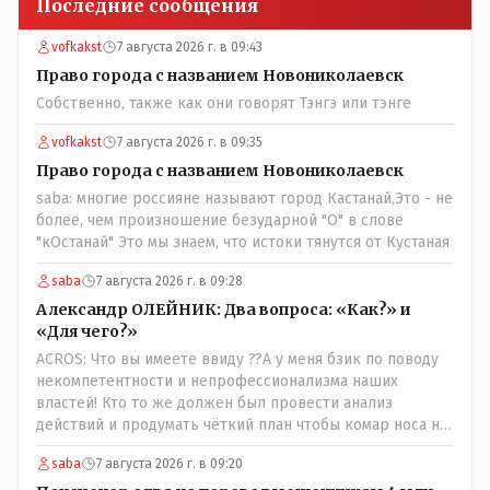
Последние сообщения
vofkakst
7 августа 2026 г. в 09:43
Право города с названием Новониколаевск
Собственно, также как они говорят Тэнгэ или тэнге
vofkakst
7 августа 2026 г. в 09:35
Право города с названием Новониколаевск
saba: многие россияне называют город Кастанай,Это - не
более, чем произношение безударной "О" в слове
"кОстанай" Это мы знаем, что истоки тянутся от Кустаная
saba
7 августа 2026 г. в 09:28
Александр ОЛЕЙНИК: Два вопроса: «Как?» и
«Для чего?»
ACROS: Что вы имеете ввиду ??А у меня бзик по поводу
некомпетентности и непрофессионализма наших
властей! Кто то же должен был провести анализ
действий и продумать чёткий план чтобы комар носа не
подточил! Но тут явно спешили, а в аналитическом
saba
7 августа 2026 г. в 09:20
центре либо кто то из родственников сидит, либо