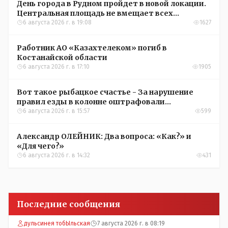
День города в Рудном пройдет в новой локации.
Центральная площадь не вмещает всех
желающих
6 августа 2026 г. в 19:08
1627
Работник АО «Казахтелеком» погиб в
Костанайской области
6 августа 2026 г. в 17:10
1905
Вот такое рыбацкое счастье - За нарушение
правил езды в колонне оштрафовали
участников соревнований в Аркалыке
6 августа 2026 г. в 15:57
599
Александр ОЛЕЙНИК: Два вопроса: «Как?» и
«Для чего?»
6 августа 2026 г. в 14:32
431
Последние сообщения
дульсинея тобЫльская
7 августа 2026 г. в 08:19