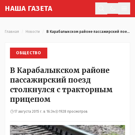
Н
АША
Г
АЗЕТА
Отк
Главная
/
Новости
/
В Карабалыкском районе пассажирский поезд столкнулся с тракторным прицепом
ОБЩЕСТВО
В Карабалыкском районе
пассажирский поезд
столкнулся с тракторным
прицепом
17 августа 2015 г. в 16:34
1928 просмотров