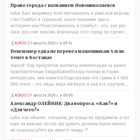
Право города с названием Новониколаевск
saba: Был например Константинополь в римской версии,
стал Стамбул в турецкой, какое название здесь
историческое?Констатинополь и Стамбул - это, как раз
таки, русские версии. Изачально этот город по-гречески
назывался Бизантиов, а на латыни - Бизантинум. Потом
ACROS
7 августа 2026 г. в 08:14
он стал Константинополисом. Турки до 1930 года
назваали его Константиние. И лишь в 1930 году
Пенсионер едва не перевел мошенникам 4 млн
переименовали в Истанбул.
тенге в Костанае
maxsaf: Под предлогом выплаты компенсации за ранее
приобретенные биодобавкиПоходу полная история
интереснее, чем кажется.Подозреваю что сумма в 4 000
000 тенге - это лишь верх айсберга и они его крутили
по полной за эти биодобавки.
ACROS
7 августа 2026 г. в 08:09
Александр ОЛЕЙНИК: Два вопроса: «Как?» и
«Для чего?»
saba: как обычно, спешили, до конца не продумали, а тут
ещё на важных постах где думать должны были никого
не оказалось(Что вы имеете ввиду ??