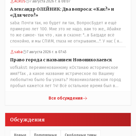
ACROS
7 августа 2026 г. в 08:07
Александр ОЛЕЙНИК: Два вопроса: «Как?» и
«Для чего?»
saba: Почти так, но будет ли так, ВопросБудет и ещё
примерно лет 100. Мне это не надо, вам то же,, Абайке
то же самое- так что , как в сказке: "...в Багдаде всё
спокойно, и мы СПИМ, глаза не открываем....". У нас ( я
сужу лично и это моё мнение- может ошибочное, но это
saba
7 августа 2026 г. в 07:45
моё личное) менталитет такой - спокойный и
пофигистский, в генах и в крови уважение и почтение к
Право города с названием Новониколаевск
старшим ( под старшим надо понимать - по возрасту, по
vofkakst: переименованному кОстанаю историческое
социальному положению, по богатству, по родословной
имя?Так , а какое название истрическое по Вашему
и так далее) передающиее с молоком матери. Не зря же
любопытно было бы узнать? Новониколаевском город
принято: - старший род из Младшего Жуза подчиняется
пробыл кажется лет 14! Всё остальное время был в
и уважает младший род из Среднего Жуза, и старший
русской версии Кустанаем, теперь в казахской версии
род из Среднего Жуза так же поступает по отношению к
Костанай. Что не так? При чём здесь ономасты? Был
Все обсуждения
младшему роду из Старшего Жуза. Этого сейчас не
например Константинополь в римской версии, стал
принято соблюдать- но в крови и в генах, на
Стамбул в турецкой, какое название здесь
подсознательном уровне - это сидит. Так что пока будет
историческое?
Обсуждения
так.
Новые
Популярные
Свободные темы