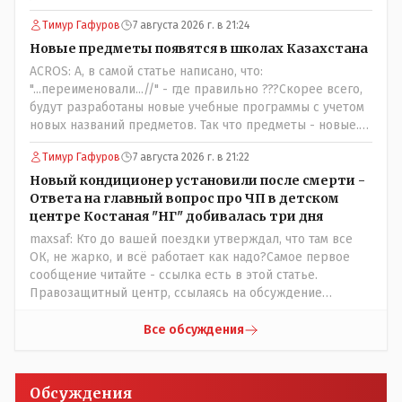
Вы считаете иначе?Ну тут противоречия нет. Этот
Тимур Гафуров
7 августа 2026 г. в 21:24
комментарий прозвучал на следующий день после
трагедии, то есть 29 июля, когда спешно установили и
Новые предметы появятся в школах Казахстана
воду, и новые кондиционеры, и впервые поставили
ACROS: А, в самой статье написано, что:
температурный режим на контроль. То есть первая
"...переименовали...//" - где правильно ???Скорее всего,
часть - информация до трагедии, вторая часть -
будут разработаны новые учебные программы с учетом
информация после трагедии, когда все уже было
новых названий предметов. Так что предметы - новые.
исправлено.
Хоть и переименованные)
Тимур Гафуров
7 августа 2026 г. в 21:22
Новый кондиционер установили после смерти -
Ответа на главный вопрос про ЧП в детском
центре Костаная "НГ" добивалась три дня
maxsaf: Кто до вашей поездки утверждал, что там все
ОК, не жарко, и всё работает как надо?Самое первое
сообщение читайте - ссылка есть в этой статье.
Правозащитный центр, ссылаясь на обсуждение
сотрудников интерната в рабочем чате, которые
прислали ему в виде аудиосообщений, пишет, что
Все обсуждения
воспитатели долго добивались установки
кондиционеров в помещениях, где есть дети, однако к
настоящему времени их установили только в
Обсуждения
помещениях, предназначенных для административно-