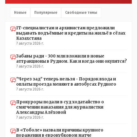
управленческого персонала. И Также в каждой группе
установлены кондиционеры, питьевой и температурный
Новые
Популярные
Свободные темы
режимы, которые взяты на особый контроль, учитывая
погодные условия в это лето. Мы решили. что это -
IT-специалистам и архивистам предложили
противоречие. Вы считаете иначе?
выдавать подъёмные и кредиты на жильё в сёлах
Казахстана
7 августа 2026 г.
Забавы ради - 300 млн вложили в новые
аттракционы в Рудном. Как и когда они окупятся?
7 августа 2026 г.
"Через зад" теперь нельзя - Порядок входа и
оплаты проезда меняют в автобусах Рудного
7 августа 2026 г.
Прокуроры подали в суд ходатайство о
смягчении наказания для журналистки
Александры Алёховой
7 августа 2026 г.
В «Тоболе» назвали причины крупного
поражения в еврокубковом матче