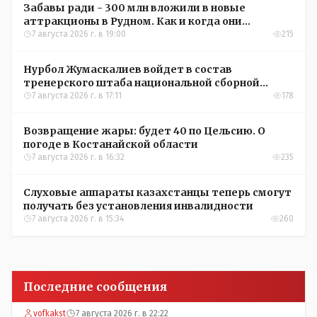
Забавы ради - 300 млн вложили в новые
аттракционы в Рудном. Как и когда они
окупятся?
7 августа 2026 г. в 19:00
215
Нурбол Жумаскалиев войдет в состав
тренерского штаба национальной сборной
Казахстана по футболу
7 августа 2026 г. в 17:11
178
Возвращение жары: будет 40 по Цельсию. О
погоде в Костанайской области
7 августа 2026 г. в 16:32
235
Слуховые аппараты казахстанцы теперь смогут
получать без установления инвалидности
7 августа 2026 г. в 15:34
260
Последние сообщения
vofkakst
7 августа 2026 г. в 22:22