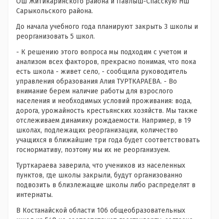
ОШ Житикаринского района и Павлыш-Спасскую НШ
Сарыкольского района.
До начала учебного года планируют закрыть 3 школы и
реорганизовать 5 школ.
- К решению этого вопроса мы подходим с учетом и
анализом всех факторов, прекрасно понимая, что пока
есть школа - живет село, - сообщила руководитель
управления образования Алия ТУРТКАРАЕВА. - Во
внимание берем наличие работы для взрослого
населения и необходимых условий проживания: вода,
дорога, урожайность крестьянских хозяйств. Мы также
отслеживаем динамику рождаемости. Например, в 19
школах, подлежащих реорганизации, количество
учащихся в ближайшие три года будет соответствовать
госнормативу, поэтому мы их не реорганизуем.
Турткараева заверила, что учеников из населенных
пунктов, где школы закрыли, будут организованно
подвозить в близлежащие школы либо распределят в
интернаты.
В Костанайской области 106 общеобразовательных