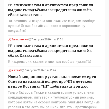
IT-специалистам и архивистам предложили
выдавать подъёмные и кредиты на жильё в
сёлах Казахстана
Эл-починно: И нахрена они, скажите мне, там вообще
нужны?😁 как без айтишников в коровнике, ну
подумайте)
Эл-починно
7 августа 2026 г. в 21:56
IT-специалистам и архивистам предложили
выдавать подъёмные и кредиты на жильё в
сёлах Казахстана
И нахрена они, скажите мне, там вообще нужны?😁
maxsaf
7 августа 2026 г. в 21:44
Новый кондиционер установили после смерти -
Ответа на главный вопрос про ЧП в детском
центре Костаная "НГ" добивалась три дня
Тимур Гафуров: Также в каждой группе установлены
кондиционеры, питьевой и температурный режимы,
которые взяты на особый контроль, учитывая погодные
условия в это лето.Мы решили. что это - противоречие.