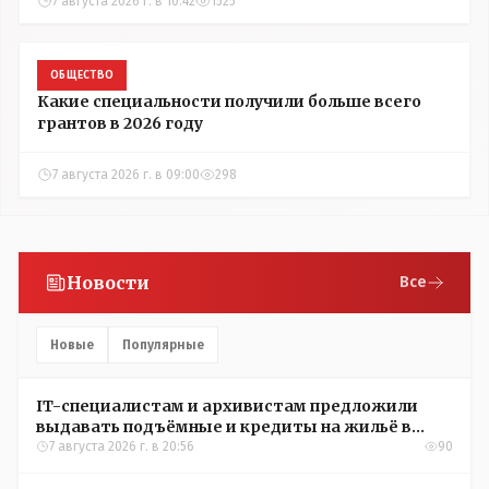
7 августа 2026 г. в 10:42
1525
ОБЩЕСТВО
Какие специальности получили больше всего
грантов в 2026 году
7 августа 2026 г. в 09:00
298
Новости
Все
Новые
Популярные
IT-специалистам и архивистам предложили
выдавать подъёмные и кредиты на жильё в
сёлах Казахстана
7 августа 2026 г. в 20:56
90