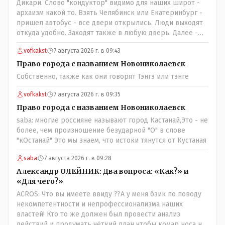
Дикари. Слово "кондуктор" видимо для наших широт -
архаизм какой то. Взять Челябинск или Екатеринбург -
пришел автобус - все двери открылись. Люди выходят
откуда удобно. Заходят также в любую дверь. Далее -
либо платишь сам (у каждой двери есть валидатор),
vofkakst
7 августа 2026 г. в 09:43
либо кондуктор подойдет с терминалом. Водитель
разгружен от вопросов оплаты, полностью
Право города с названием Новониколаевск
сконцентрировавшись на управлении автобусом.
Собственно, также как они говорят Тэнгэ или тэнге
Кондуктор - помимо удобства - несомненно рабочие
места. Сколько людей можно трудоустроить? Но зачем,
vofkakst
7 августа 2026 г. в 09:35
когда водитель должен и на дорогу смотреть, и оплату
Право города с названием Новониколаевск
контролировать , и (в редких случаях оплаты наличкой)
saba: многие россияне называют город Кастанай,Это - не
сдачу выдавать. У нас прогресс почему-то идет с
более, чем произношение безударной "О" в слове
регрессом рука об руку. Любую хорошую задумку
"кОстанай" Это мы знаем, что истоки тянутся от Кустаная
умудряемся похерить(
saba
7 августа 2026 г. в 09:28
Александр ОЛЕЙНИК: Два вопроса: «Как?» и
«Для чего?»
ACROS: Что вы имеете ввиду ??А у меня бзик по поводу
некомпетентности и непрофессионализма наших
властей! Кто то же должен был провести анализ
действий и продумать чёткий план чтобы комар носа не