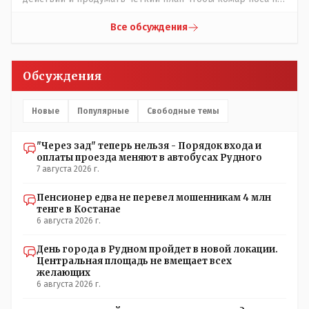
подточил! Но тут явно спешили, а в аналитическом
центре либо кто то из родственников сидит, либо
Все обсуждения
ведущий специалист на Мальдивы уехал, либо всё
вместе! Пока прокатывает по вышеизложенным Вами
причинам, просто обстоятельства немного меняются по
Обсуждения
сравнению с Назарбаевскими временами, власти
решили пощупать кошелёк населения, а это уже
неизвестная в уравнении взаимоотношений власти и
Новые
Популярные
Свободные темы
народа! Тут бы как раз специалист-аналитик и
пригодился бы!
"Через зад" теперь нельзя - Порядок входа и
оплаты проезда меняют в автобусах Рудного
7 августа 2026 г.
Пенсионер едва не перевел мошенникам 4 млн
тенге в Костанае
6 августа 2026 г.
День города в Рудном пройдет в новой локации.
Центральная площадь не вмещает всех
желающих
6 августа 2026 г.