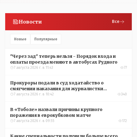
Новости
Все
Новые
Популярные
"Через зад" теперь нельзя - Порядок входа и
оплаты проезда меняют в автобусах Рудного
7 августа 2026 г. в 11:43
77
Прокуроры подали в суд ходатайство о
смягчении наказания для журналистки
Александры Алёховой
7 августа 2026 г. в 10:42
340
В «Тоболе» назвали причины крупного
поражения в еврокубковом матче
7 августа 2026 г. в 09:55
172
Какие специальности получили больше всего