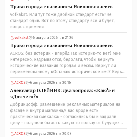
Право города с названием Новониколаевск
vofkakst: Или тут тоже двойной стандарт есть?Не,
стандарт один. Вот по этому стандарту всё и будет,
вопрос времени.
vofkakst
6 августа 2026 г. в 21:26
Право города с названием Новониколаевск
ACROS: без истерик - вперёд.Так истерик-то нет) Мне
интересно, надрываются, бедолаги, чтобы вернуть
исторические названия городам и весям. Вернут ли
переименованному кОстанаю историческое имя? Ведь
для этого же эти она.. ономасты существуют)) Или тут
ACROS
6 августа 2026 г. в 20:16
тоже двойной стандарт есть?
Александр ОЛЕЙНИК: Два вопроса: «Как?» и
«Для чего?»
Добринцофф: размещение рекламных материалов на
фасаде и внутри магазина,У вас вроде есть
практическая смекалка: - согласились бы и задрали
цену - получили бы хоть какую то пользу от будущих
депутатов, как говориться- с паршивой овцы хоть
ACROS
6 августа 2026 г. в 20:08
шерсти клок, тем более эта тётенька платила бы не со