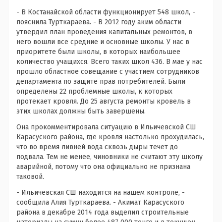
- В Костанайской области функционирует 548 школ, -
пояснила Турткараева. - В 2012 году аким области
утвердил план проведения капитальных ремонтов, в
него вошли все средние и основные школы. У нас в
приоритете были школы, в которых наибольшее
количество учащихся. Всего таких школ 436. В мае у нас
прошло областное совещание с участием сотрудников
департамента по защите прав потребителей. Были
определены 22 проблемные школы, к которых
протекает кровля. До 25 августа ремонты кровель в
этих школах должны быть завершены.
Она прокомментировала ситуацию в Ильичевской СШ
Карасуского района, где кровля настолько прохудилась,
что во время ливней вода сквозь дыры течет до
подвала. Тем не менее, чиновники не считают эту школу
аварийной, потому что она официально не признана
таковой.
- Ильичевская СШ находится на нашем контроле, -
сообщила Алия Турткараева. - Акимат Карасуского
района в декабре 2014 года выделил строительные