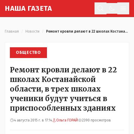
Н
АША
Г
АЗЕТА
Отк
Главная
/
Новости
/
Ремонт кровли делают в 22 школах Костанайской области, в трех школах ученики будут учиться в приспособленных зданиях
ОБЩЕСТВО
Ремонт кровли делают в 22
школах Костанайской
области, в трех школах
ученики будут учиться в
приспособленных зданиях
4 августа 2015 г. в 17:14
Ольга ГОРАЙ
2390 просмотров