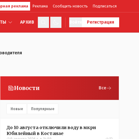
рная реклама
Реклама
Сообщить новость
Подписаться
КТЫ
АРХИВ
Войти
Регистрация
ководителя
Новости
Все
Новые
Популярные
До 10 августа отключили воду в мкрн
Юбилейный в Костанае