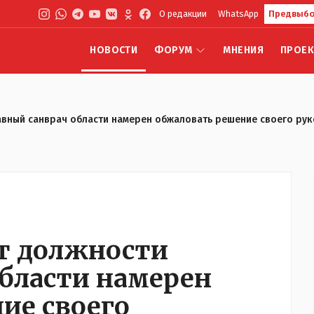
О редакции
WhatsApp
Предвыбо
НОВОСТИ
ФОРУМ
МНЕНИЯ
ПРОЕ
авный санврач области намерен обжаловать решение своего ру
т должности
области намерен
ие своего