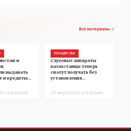
Все материалы
О
ГОСУДАРСТВО
листам и
Слуховые аппараты
ам
казахстанцы теперь
ли выдавать
смогут получать без
е и кредиты
установления
 сёлах
инвалидности
а
26 г. в 20:56
261
7 августа 2026 г. в 15:34
409