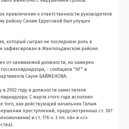
о было вынесено с нарушением сроков.
рок привлечения к ответственности руководителя
му району Саним Едресовой был упущен
я, который сыграл не последнюю роль в
же зафиксирован в Жангельдинском районе.
ен от занимаемой должности, но намерен
госсанэпиднадзора, - сообщила "НГ" в
епартамента Сауле БАЙМЕНОВА.
 в 2002 году в должности заместителя
пиднадзора. С марта этого года исполнял
ле того, как действующий начальник Галым
вершении преступлений, предусмотренных ст. 307
номочиями) и ст. 176 ч. 3 пп. «б» и «г»
ства).