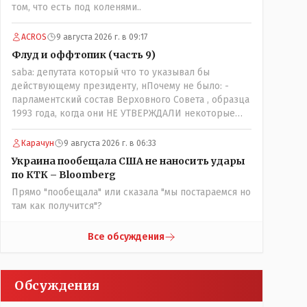
том, что есть под коленями..
наоборот и все это понимают..
ACROS
9 августа 2026 г. в 09:17
Флуд и оффтопик (часть 9)
saba: депутата который что то указывал бы
действующему президенту, нПочему не было: -
парламентский состав Верховного Совета , образца
1993 года, когда они НЕ УТВЕРЖДАЛИ некоторые
Указы Назарбаева, особенно в части выборов и
перевыборов и некоторых вопросах внутренней
Карачун
9 августа 2026 г. в 06:33
политики, и тогда Назарбай волевым Указом
Украина пообещала США не наносить удары
РАСПУСТИЛ этот бунтарский состав. Имя -
по КТК – Bloomberg
Серикболсын Абдильдин вам знакомо - юывший
Прямо "пообещала" или сказала "мы постараемся но
секретарь ЦК КП Казахстана , впоследствии -
там как получится"?
депутат Верховного Совета и Мажлиса и
Председатель партии коммунстов- он в то время и
после и причём НЕОДНОКРАТНО, указывал и
Все обсуждения
многократно на недостатки Назарбая и предлагал
ему самому ДОБРОВОЛЬНО уйти с поста
Президента.
Обсуждения