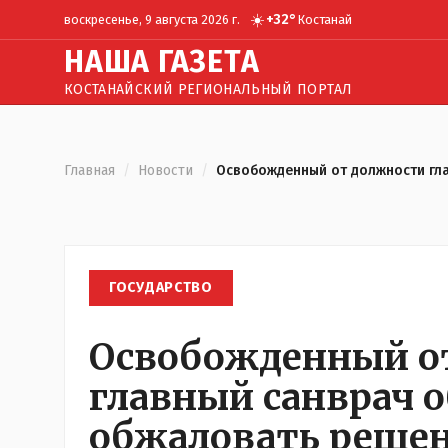
☀️
+
32
°
воскресенье, 9 августа 2026 г.
Костанай
Н
АША
Г
АЗЕТА
КОСТАНАЙСКИЙ РЕГИОНАЛЬНЫЙ ПОРТАЛ
Главная
/
Новости
/
Освобожденный от должности гл
ГОСУДАРСТВО
Освобожденный о
главный санврач 
обжаловать решен