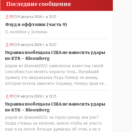
Последние сообщения
111
9 августа 2026 г. в 12:57
Флуд и оффтопик (часть 9)
О, колобок у Золкина..
111
9 августа 2026 г. в 12:27
Украина пообещала США не наносить удары
по КТК – Bloomberg
родом из Шанхая2022: хамелеоны известны своей
способностью менять окраску тела....Ярчайший
пример это американка Лора Люмер по моему,
которая хотела замочить Украину, теперь ярая ее
сторонница, близкая к Трампу. Ну и западные
страны тем более, которые предоставляли
111
9 августа 2026 г. в 12:21
Зеленскому убежище, чтоб он бежал и которые
Украина пообещала США не наносить удары
развернулись потом на 180 или 360 градусов,
по КТК – Bloomberg
посмотрев на того, как он не сдался, но ты же там
родом из Шанхая2022: на горох,гречку или рис?
сам живешь и многое знаешь о тех, на кого
Когда стоишь на коленях, важно чтобы не упасть
работаешь.. Это просто прагматизм и ничего
еще и на локтя, больше думаешь об этом, а не о
личного. Победим мы, они встанут под нас и