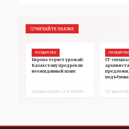
ЧИТАЙТЕ ТАКЖЕ
ГОСУДАРСТВО
ГОСУДАРСТВ
Европа теряет урожай:
IT-специа
Казахстану предрекли
архивист
неожиданный шанс
предложи
подъёмны
на жильё в
Казахстан
8 августа 2026 г. в 15:45
863
7 августа 20