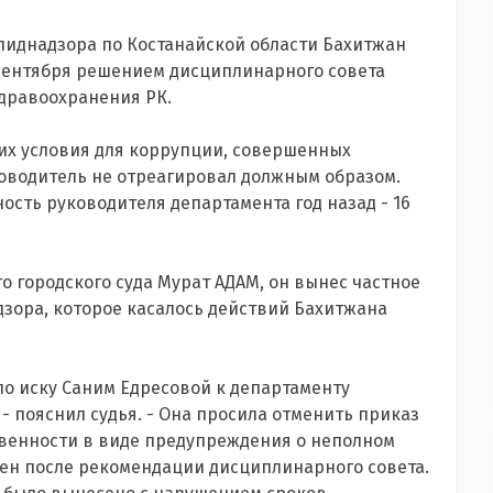
пиднадзора по Костанайской области Бахитжан
сентября решением дисциплинарного совета
дравоохранения РК.
их условия для коррупции, совершенных
оводитель не отреагировал должным образом.
сть руководителя департамента год назад - 16
о городского суда Мурат АДАМ, он вынес частное
дзора, которое касалось действий Бахитжана
по иску Саним Едресовой к департаменту
- пояснил судья. - Она просила отменить приказ
венности в виде предупреждения о неполном
ен после рекомендации дисциплинарного совета.