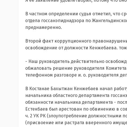
Я ее заявление удовлетворил, потому что он
В частном определении судья отметил, что с
отдела госсанэпиднадзора по Жангельдинско
преднамеренно.
Второй факт коррупционного правонарушени
освобождение от должности Кенжебаева. то
- Наш руководитель действительно освобожд
обжаловать решение руководителя Комитета 
телефонном разговоре и. о. руководителя д
В Костанае Бахытжан Кенжебаев начал работу
начальника областного департамента госсанэ
обязанности начальника департамента - пос
Естекбаев был арестован по обвинению в со
ч. 2 УК РК (злоупотребление должностными пол
(присвоение или растрата вверенного имуще