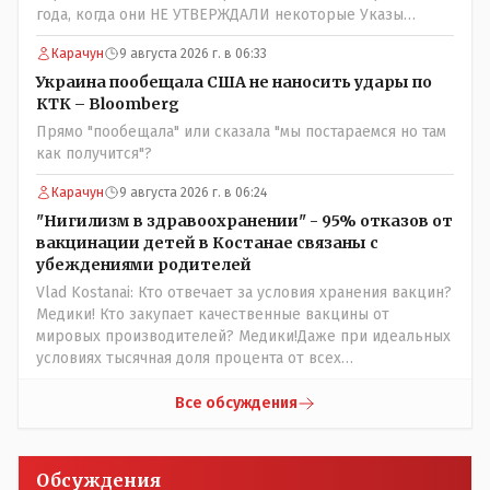
года, когда они НЕ УТВЕРЖДАЛИ некоторые Указы
Назарбаева, особенно в части выборов и перевыборов и
Карачун
9 августа 2026 г. в 06:33
некоторых вопросах внутренней политики, и тогда
Назарбай волевым Указом РАСПУСТИЛ этот бунтарский
Украина пообещала США не наносить удары по
состав. Имя - Серикболсын Абдильдин вам знакомо -
КТК – Bloomberg
юывший секретарь ЦК КП Казахстана , впоследствии -
Прямо "пообещала" или сказала "мы постараемся но там
депутат Верховного Совета и Мажлиса и Председатель
как получится"?
партии коммунстов- он в то время и после и причём
НЕОДНОКРАТНО, указывал и многократно на недостатки
Карачун
9 августа 2026 г. в 06:24
Назарбая и предлагал ему самому ДОБРОВОЛЬНО уйти с
"Нигилизм в здравоохранении" - 95% отказов от
поста Президента.
вакцинации детей в Костанае связаны с
убеждениями родителей
Vlad Kostanai: Кто отвечает за условия хранения вакцин?
Медики! Кто закупает качественные вакцины от
мировых производителей? Медики!Даже при идеальных
условиях тысячная доля процента от всех
вакцинированных может иметь плохие последствия от
прививки. Бумага нужна как защита от дол.....бов не
Все обсуждения
дружащих с школьными курсами предметов, в
частности биологии и математики. Vlad Kostanai: Поэтому
люди и отказываются и я в том числе своих не
Обсуждения
прививал.Лично я вам и тем другим людям благодарен.