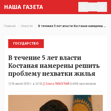
Н
АША
Г
АЗЕТА
Отк
Главная
/
Новости
/
В течение 5 лет власти Костаная намерены решить проблему нехватки жилья
ГОСУДАРСТВО
В течение 5 лет власти
Костаная намерены решить
проблему нехватки жилья
16 июля 2013 г. в 23:10
Ольга ЛИХОГРАЙ
4196 просмотров