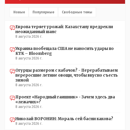
Добровольные действия направленные на сокращение
частотности появления в популяции соответствующих
Новые
Популярные
Свободные темы
комбинаций генов заслуживают благодарности. Мы и
без того основательно загубили нормальный
Европа теряет урожай: Казахстану предрекли
естественный отбор.
неожиданный шанс
8 августа 2026 г.
Украина пообещала США не наносить удары по
КТК – Bloomberg
8 августа 2026 г.
Огурцы размером с кабачок? - Перерабатываем
переросшие летние овощи, чтобы вкусно съесть
зимой
8 августа 2026 г.
Проект «Народный гаишник» - Зачем здесь два
«лежачих»?
8 августа 2026 г.
Николай ВОРОНИН: Мораль сей басни какова?
8 августа 2026 г.