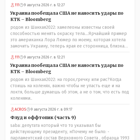
111
9 августа 2026 г. в 12:27
Украина пообещала США не наносить удары по
КТК – Bloomberg
родом из Шанхая2022: хамелеоны известны своей
способностью менять окраску тела....Ярчайший пример
это американка Лора Люмер по моему, которая хотела
замочить Украину, теперь ярая ее сторонница, близкая
к Трампу. Ну и западные страны тем более, которые
111
9 августа 2026 г. в 12:21
предоставляли Зеленскому убежище, чтоб он бежал и
которые развернулись потом на 180 или 360 градусов,
Украина пообещала США не наносить удары по
посмотрев на того, как он не сдался, но ты же там сам
КТК – Bloomberg
живешь и многое знаешь о тех, на кого работаешь.. Это
родом из Шанхая2022: на горох,гречку или рис?Когда
просто прагматизм и ничего личного. Победим мы, они
стоишь на коленях, важно чтобы не упасть еще и на
встанут под нас и наоборот и все это понимают..
локтя, больше думаешь об этом, а не о том, что есть под
коленями..
ACROS
9 августа 2026 г. в 09:17
Флуд и оффтопик (часть 9)
saba: депутата который что то указывал бы
действующему президенту, нПочему не было: -
парламентский состав Верховного Совета , образца 1993