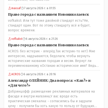
maxsaf
7 августа 2026 г. в 01:55
Право города с названием Новониколаевск
vofkakst: Или тут тоже двойной стандарт есть?Не,
стандарт один. Вот по этому стандарту всё и будет,
вопрос времени.
vofkakst
6 августа 2026 г. в 21:26
Право города с названием Новониколаевск
ACROS: без истерик - вперёд.Так истерик-то нет) Мне
интересно, надрываются, бедолаги, чтобы вернуть
исторические названия городам и весям. Вернут ли
переименованному кОстанаю историческое имя? Ведь
для этого же эти она.. ономасты существуют)) Или тут
ACROS
6 августа 2026 г. в 20:16
тоже двойной стандарт есть?
Александр ОЛЕЙНИК: Два вопроса: «Как?» и
«Для чего?»
Добринцофф: размещение рекламных материалов на
фасаде и внутри магазина,У вас вроде есть
практическая смекалка: - согласились бы и задрали
цену - получили бы хоть какую то пользу от будущих