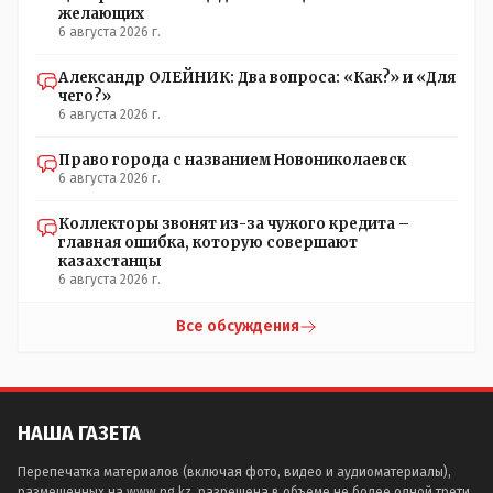
напишите ходатайство в гор.маслихат и без истерик -
желающих
вперёд. Под лежачий камень- вода не потечёт. Насчёт
6 августа 2026 г.
ономастов: - нужны русскоязычные ономасты - я думаю
они найдутся.
Александр ОЛЕЙНИК: Два вопроса: «Как?» и «Для
чего?»
6 августа 2026 г.
Право города с названием Новониколаевск
6 августа 2026 г.
Коллекторы звонят из-за чужого кредита –
главная ошибка, которую совершают
казахстанцы
6 августа 2026 г.
Все обсуждения
НАША ГАЗЕТА
Перепечатка материалов (включая фото, видео и аудиоматериалы),
размещенных на www.ng.kz, разрешена в объеме не более одной трети