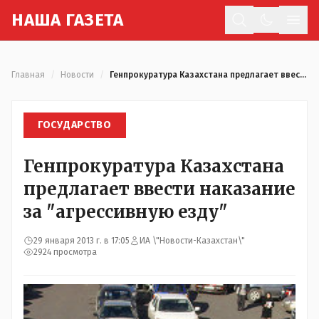
Н
АША
Г
АЗЕТА
Отк
Главная
/
Новости
/
Генпрокуратура Казахстана предлагает ввести наказание за "агрессивную езду"
ГОСУДАРСТВО
Генпрокуратура Казахстана
предлагает ввести наказание
за "агрессивную езду"
29 января 2013 г. в 17:05
ИА \"Новости-Казахстан\"
2924 просмотра