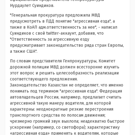
Нурдаулет Суиндиков.
"Генеральная прокуратура предложила МВД
предусмотреть в ПДД понятие "агрессивная езда", а
также в КоАП адм.ответственность за нее", - написал
Суиндиков с свой twitter-аккаунт, добавив, что
"Ответственность за агрессивную езду
предусматривает законодательство ряда стран Европы,
а также США".
По словам представителя Генпрокуратуры, Комитет
дорожной полиции МВД должен всесторонне изучить
этот вопрос и решить целесообразность реализации
соответствующего предложения.
Законодательство Казахстан не определяет, что именно
понимать под термином "агрессивная езда". Федерация
автовладельцев России, например, предлагает считать
агрессивной такую манеру водителя, для которой
характерны: неоднократные резкие перестроения
транспортного средства по полосам движения;
чрезмерно громкий звук выхлопа; неадекватно быстрое
ускорение (например, со светофора); характеристику
«агрессивная езда» применять к водителям, которые