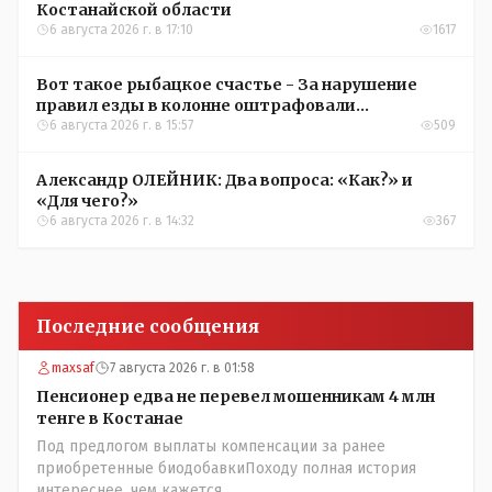
Костанайской области
6 августа 2026 г. в 17:10
1617
Вот такое рыбацкое счастье - За нарушение
правил езды в колонне оштрафовали
участников соревнований в Аркалыке
6 августа 2026 г. в 15:57
509
Александр ОЛЕЙНИК: Два вопроса: «Как?» и
«Для чего?»
6 августа 2026 г. в 14:32
367
Последние сообщения
maxsaf
7 августа 2026 г. в 01:58
Пенсионер едва не перевел мошенникам 4 млн
тенге в Костанае
Под предлогом выплаты компенсации за ранее
приобретенные биодобавкиПоходу полная история
интереснее, чем кажется.