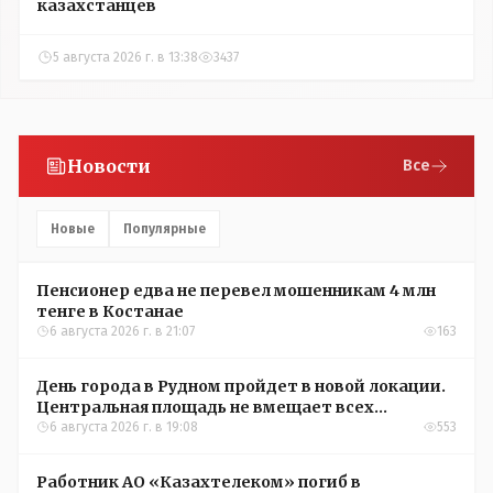
казахстанцев
5 августа 2026 г. в 13:38
3437
Новости
Все
Новые
Популярные
Пенсионер едва не перевел мошенникам 4 млн
тенге в Костанае
6 августа 2026 г. в 21:07
163
День города в Рудном пройдет в новой локации.
Центральная площадь не вмещает всех
желающих
6 августа 2026 г. в 19:08
553
Работник АО «Казахтелеком» погиб в