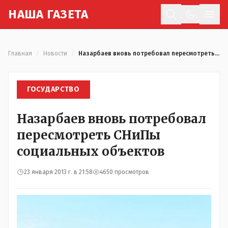
Н
АША
Г
АЗЕТА
Отк
Главная
/
Новости
/
Назарбаев вновь потребовал пересмотреть СНиПы социальных объектов
ГОСУДАРСТВО
Назарбаев вновь потребовал
пересмотреть СНиПы
социальных объектов
23 января 2013 г. в 21:58
4650 просмотров