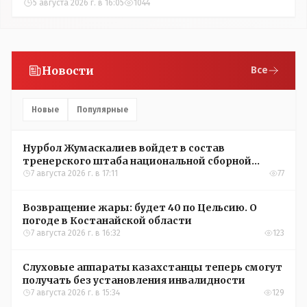
5 августа 2026 г. в 16:05
1044
Новости
Все
Новые
Популярные
Нурбол Жумаскалиев войдет в состав
тренерского штаба национальной сборной
Казахстана по футболу
7 августа 2026 г. в 17:11
77
Возвращение жары: будет 40 по Цельсию. О
погоде в Костанайской области
7 августа 2026 г. в 16:32
123
Слуховые аппараты казахстанцы теперь смогут
получать без установления инвалидности
7 августа 2026 г. в 15:34
129