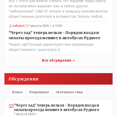
Всё с этого дня можно считать что издание Наша газета
не независимое издание. Как и любое другое
"либеральное" СМИ НГ попало в ловушку мнения мелких
общественных деятелей и активистов. Теперь любой
активист и НПОшник будет поносить и диктовать
vofkakst
7 августа 2026 г. в 11:58
условия газете информационно бомбордируя ее пока та
не начнет писать "как надо" определенному кругу лиц.
"Через зад" теперь нельзя - Порядок входа и
Редакторская политика, коллектив журналистов уже
оплаты проезда меняют в автобусах Рудного
ниче не значат. Прискорбно и иронично
"Через зад"Лучшая характеристика организации
общественного транспорта ))
Все обсуждения
Обсуждения
Новые
Популярные
Свободные темы
"Через зад" теперь нельзя - Порядок входа и
оплаты проезда меняют в автобусах Рудного
7 августа 2026 г.