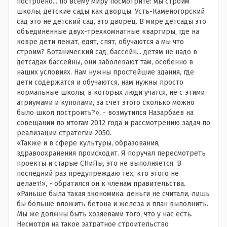
построено... по всему миру посмотрите: мы строим
школы, детские сады как дворцы. Усть-Каменогорский
сад это не детский сад, это дворец. В мире детсады это
объединенные двух-трехкомнатные квартиры, где на
ковре дети лежат, едят, спят, обучаются а мы что
строим? Ботанический сад, бассейн... детям не надо в
детсадах бассейны, они заболевают там, особенно в
наших условиях. Нам нужны простейшие здания, где
дети содержатся и обучаются, нам нужны просто
нормальные школы, в которых люди учатся, не с этими
атриумами и куполами, за счет этого сколько можно
было школ построить?», - возмутился Назарбаев на
совещании по итогам 2012 года и рассмотрению задач по
реализации стратегии 2050.
«Также и в сфере культуры, образования,
здравоохранения происходит. Я поручал пересмотреть
проекты и старые СНиПы, это не выполняется. В
последний раз предупреждаю тех, кто этого не
делает!», - обратился он к членам правительства.
«Раньше была такая экономика: деньги не считали, лишь
бы больше вложить бетона и железа и план выполнить.
Мы же должны быть хозяевами того, что у нас есть.
Несмотря на такое затратное строительство