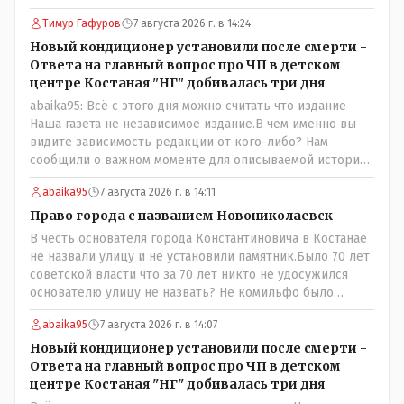
установлены ПОСЛЕ смерти ребенка. Или тебе такой
Тимур Гафуров
7 августа 2026 г. в 14:24
вариант не нравится? Ты вообще на чьей стороне в этой
истории? Прискорбно и иронично то, что кондиционеры
Новый кондиционер установили после смерти -
заменили после происшествия, и уже после этого
Ответа на главный вопрос про ЧП в детском
пустили журналистов посмотреть, типа у нас всё
центре Костаная "НГ" добивалась три дня
хорошо, смотрите, мальчик просто больной был.
abaika95: Всё с этого дня можно считать что издание
Наша газета не независимое издание.В чем именно вы
видите зависимость редакции от кого-либо? Нам
сообщили о важном моменте для описываемой истории.
И редакция отреагировала бы дополнительным
abaika95
7 августа 2026 г. в 14:11
исследованием на такие вопрос от любого читателя.
Писать "как надо" редакция не будет. Но мы будем
Право города с названием Новониколаевск
публиковать полную и объективную информацию. А
В честь основателя города Константиновича в Костанае
потом продолжать тему. если выяснятся новые
не назвали улицу и не установили памятник.Было 70 лет
обстоятельства.
советской власти что за 70 лет никто не удосужился
основателю улицу не назвать? Не комильфо было
генерал-губернаторам улицы дарить? При СССР что то
abaika95
7 августа 2026 г. в 14:07
знали о нем такое нехорошее? Ну и сейчас значит не
надо. Обойдёмся как-нибудь vofkakst: Где ономасты,
Новый кондиционер установили после смерти -
которые топят за возвращение исторических
Ответа на главный вопрос про ЧП в детском
названийТак вернули же историческое Кустанай
центре Костаная "НГ" добивалась три дня
коренное название городишка