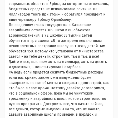
социальных объектов, Ербол, за которые ты отвечаешь,
бюджетных средств не использовано почти на 100
миллиардов тенге при этом», - обратился президент к
вице-премьеру Ерболу Орынбаеву.
По сведениям главы государства, в Казахстане
аварийными остается 189 школ и 68 объектов
здравоохранения, в 92 школах 33 тысячи детей
обучается в три смены. «В то же время немало школ
некомплектных построили школу на тысячу детей, там
обучается 150. Потому что установка от министерства
дается - на тебе деньги, строй там, там и там, и все!
Дайте и все, шлепнем хоть на миллиард, хоть на десять
и доложим!», - констатировал Назарбаев.
«А ведь если придется сжимать бюджетные расходы,
если нас кризис зажмет, мы вынуждены будем
заморозить новые объекты и создавать долгострой, как
это было в свое время. Поэтому давайте договоримся,
что в социальной сфере, пока мы не уничтожим
трехсменку и аварийность школ, новое строительство
нужно прекратить. Достроить все, что начато сейчас,
все деньги, которые выделены на то, что не начато,
давайте аварийные школы приведем в порядок и