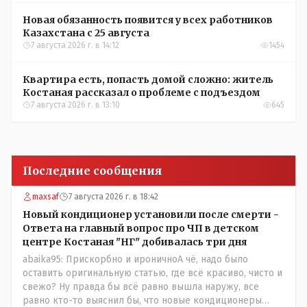
Новая обязанность появится у всех работников
Казахстана с 25 августа
7 августа 2026 г. в 14:12
1454
Квартира есть, попасть домой сложно: житель
Костаная рассказал о проблеме с подъездом
7 августа 2026 г. в 13:10
645
Последние сообщения
maxsaf
7 августа 2026 г. в 18:42
Новый кондиционер установили после смерти -
Ответа на главный вопрос про ЧП в детском
центре Костаная "НГ" добивалась три дня
abaika95: Прискорбно и ироничноА чё, надо было
оставить оригинальную статью, где всё красиво, чисто и
свежо? Ну правда бы всё равно вышла наружу, все
равно кто-то выяснил бы, что новые кондиционеры