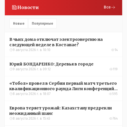
Новости
Все
Новые
Популярные
В чьих дома отключат электроэнергию на
следующей неделе в Костанае?
9 августа 2026 г. в 10:10
14
Юрий БОНДАРЕНКО: Деревья в городе
9 августа 2026 г. в 09:12
119
«Тобол» провел в Сербии первый матч третьего
квалификационного раунда Лиги конференций
УЕФА
8 августа 2026 г. в 18:07
595
Европа теряет урожай: Казахстану предрекли
неожиданный шанс
8 августа 2026 г. в 15:45
764