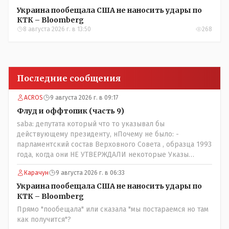
Украина пообещала США не наносить удары по
КТК – Bloomberg
8 августа 2026 г. в 13:50
268
Последние сообщения
ACROS
9 августа 2026 г. в 09:17
Флуд и оффтопик (часть 9)
saba: депутата который что то указывал бы
действующему президенту, нПочему не было: -
парламентский состав Верховного Совета , образца 1993
года, когда они НЕ УТВЕРЖДАЛИ некоторые Указы
Назарбаева, особенно в части выборов и перевыборов и
Карачун
9 августа 2026 г. в 06:33
некоторых вопросах внутренней политики, и тогда
Назарбай волевым Указом РАСПУСТИЛ этот бунтарский
Украина пообещала США не наносить удары по
состав. Имя - Серикболсын Абдильдин вам знакомо -
КТК – Bloomberg
юывший секретарь ЦК КП Казахстана , впоследствии -
Прямо "пообещала" или сказала "мы постараемся но там
депутат Верховного Совета и Мажлиса и Председатель
как получится"?
партии коммунстов- он в то время и после и причём