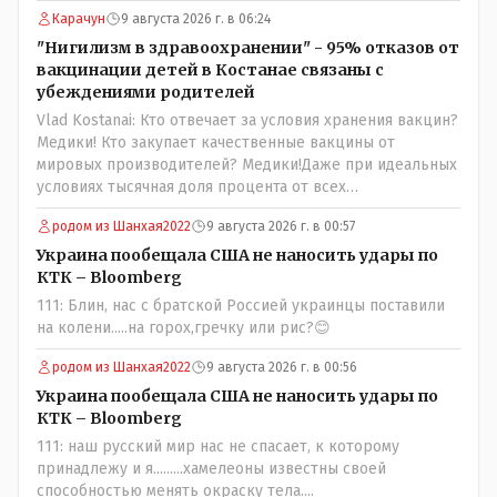
НЕОДНОКРАТНО, указывал и многократно на недостатки
Карачун
9 августа 2026 г. в 06:24
Назарбая и предлагал ему самому ДОБРОВОЛЬНО уйти с
"Нигилизм в здравоохранении" - 95% отказов от
поста Президента.
вакцинации детей в Костанае связаны с
убеждениями родителей
Vlad Kostanai: Кто отвечает за условия хранения вакцин?
Медики! Кто закупает качественные вакцины от
мировых производителей? Медики!Даже при идеальных
условиях тысячная доля процента от всех
вакцинированных может иметь плохие последствия от
родом из Шанхая2022
9 августа 2026 г. в 00:57
прививки. Бумага нужна как защита от дол.....бов не
дружащих с школьными курсами предметов, в
Украина пообещала США не наносить удары по
частности биологии и математики. Vlad Kostanai: Поэтому
КТК – Bloomberg
люди и отказываются и я в том числе своих не
111: Блин, нас с братской Россией украинцы поставили
прививал.Лично я вам и тем другим людям благодарен.
на колени.....на горох,гречку или рис?😊
Добровольные действия направленные на сокращение
частотности появления в популяции соответствующих
родом из Шанхая2022
9 августа 2026 г. в 00:56
комбинаций генов заслуживают благодарности. Мы и
Украина пообещала США не наносить удары по
без того основательно загубили нормальный
КТК – Bloomberg
естественный отбор.
111: наш русский мир нас не спасает, к которому
принадлежу и я.........хамелеоны известны своей
способностью менять окраску тела....