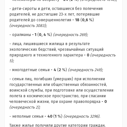
- дети-сироты и дети, оставшиеся без попечения
родителей, не достигшие 23-х лет, потерявшие
родителей до совершеннолетия
-
18
(
0,6
%)
(очередность 3083);
- оралманы
- 1
(
0, 4
%)
(очередность 269);
- лица, лишившиеся жилища в результате
экологических бедствий, чрезвычайных ситуаций
природного и техногенного характера
-
0
(очередность
5);
- многодетные семьи
-
4
(
2
%)
(очередность 249);
- семьи лиц, погибших (умерших) при исполнении
государственных или общественных обязанностей,
воинской службы, при подготовке или осуществлении
полета в космическое пространство, при спасании
человеческой жизни, при охране правопорядка
-
0
(очередность 2);
- неполные семьи
-
40
(
1
%)
(очередность 3296).
Также жилье получили другие категории граждан,