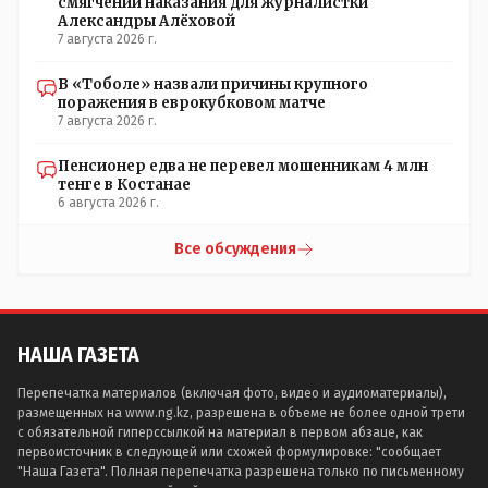
смягчении наказания для журналистки
Александры Алёховой
7 августа 2026 г.
В «Тоболе» назвали причины крупного
поражения в еврокубковом матче
7 августа 2026 г.
Пенсионер едва не перевел мошенникам 4 млн
тенге в Костанае
6 августа 2026 г.
Все обсуждения
НАША ГАЗЕТА
Перепечатка материалов (включая фото, видео и аудиоматериалы),
размещенных на www.ng.kz, разрешена в объеме не более одной трети
с обязательной гиперссылкой на материал в первом абзаце, как
первоисточник в следующей или схожей формулировке: "сообщает
"Наша Газета". Полная перепечатка разрешена только по письменному