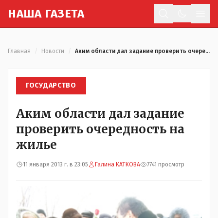
Н
АША
Г
АЗЕТА
Отк
Главная
/
Новости
/
Аким области дал задание проверить очередность на жилье
ГОСУДАРСТВО
Аким области дал задание
проверить очередность на
жилье
11 января 2013 г. в 23:05
Галина КАТКОВА
7741 просмотр