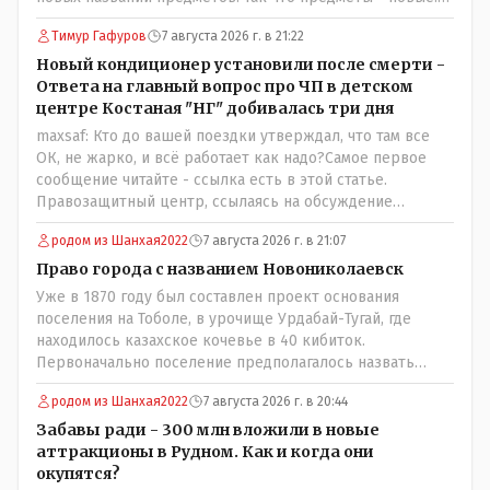
исправлено.
Хоть и переименованные)
Тимур Гафуров
7 августа 2026 г. в 21:22
Новый кондиционер установили после смерти -
Ответа на главный вопрос про ЧП в детском
центре Костаная "НГ" добивалась три дня
maxsaf: Кто до вашей поездки утверждал, что там все
ОК, не жарко, и всё работает как надо?Самое первое
сообщение читайте - ссылка есть в этой статье.
Правозащитный центр, ссылаясь на обсуждение
сотрудников интерната в рабочем чате, которые
родом из Шанхая2022
7 августа 2026 г. в 21:07
прислали ему в виде аудиосообщений, пишет, что
воспитатели долго добивались установки
Право города с названием Новониколаевск
кондиционеров в помещениях, где есть дети, однако к
Уже в 1870 году был составлен проект основания
настоящему времени их установили только в
поселения на Тоболе, в урочище Урдабай-Тугай, где
помещениях, предназначенных для административно-
находилось казахское кочевье в 40 кибиток.
управленческого персонала. И Также в каждой группе
Первоначально поселение предполагалось назвать
установлены кондиционеры, питьевой и температурный
Урдабаем по имени урочища. .......из всего этого следует
режимы, которые взяты на особый контроль, учитывая
родом из Шанхая2022
7 августа 2026 г. в 20:44
что комиссии ономастической надо ознакомиться с
погодные условия в это лето. Мы решили. что это -
историей города и принять справедливое решение с
Забавы ради - 300 млн вложили в новые
противоречие. Вы считаете иначе?
названием Урдабай-Тугай 40 кибиток или просто
аттракционы в Рудном. Как и когда они
Урдабай таким образом они убьют сразу двух зайцев
окупятся?