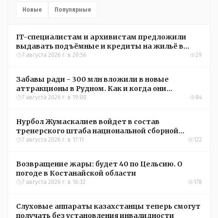
Новые
Популярные
IT-специалистам и архивистам предложили
выдавать подъёмные и кредиты на жильё в
сёлах Казахстана
7 августа 2026 г. в 20:56
29
Забавы ради - 300 млн вложили в новые
аттракционы в Рудном. Как и когда они
окупятся?
7 августа 2026 г. в 19:00
84
Нурбол Жумаскалиев войдет в состав
тренерского штаба национальной сборной
Казахстана по футболу
7 августа 2026 г. в 17:11
122
Возвращение жары: будет 40 по Цельсию. О
погоде в Костанайской области
7 августа 2026 г. в 16:32
178
Слуховые аппараты казахстанцы теперь смогут
получать без установления инвалидности