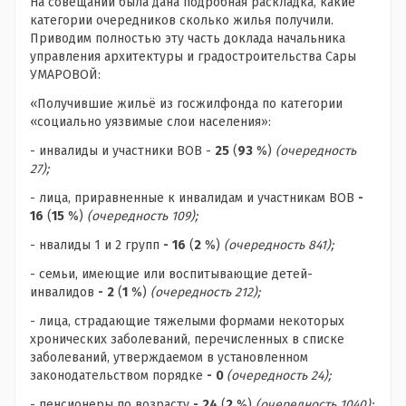
На совещании была дана подробная раскладка, какие
категории очередников сколько жилья получили.
Приводим полностью эту часть доклада начальника
управления архитектуры и градостроительства Сары
УМАРОВОЙ:
«Получившие жильё из госжилфонда по категории
«социально уязвимые слои населения»:
- инвалиды и участники ВОВ -
25
(
93
%)
(очередность
27);
- лица, приравненные к инвалидам и участникам ВОВ
-
16
(
15
%)
(очередность 109);
- нвалиды 1 и 2 групп
-
16
(
2
%)
(очередность 841);
- семьи, имеющие или воспитывающие детей-
инвалидов
-
2
(
1
%)
(очередность 212);
- лица, страдающие тяжелыми формами некоторых
хронических заболеваний, перечисленных в списке
заболеваний, утверждаемом в установленном
законодательством порядке
-
0
(очередность 24);
- пенсионеры по возрасту
-
24
(
2
%)
(очередность 1040);