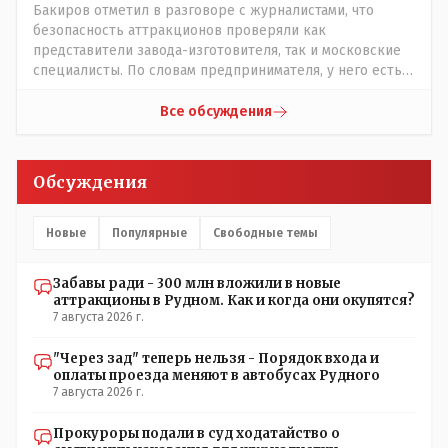
царского и коммуняцкого....и справедливость
Бакиров отметил в разговоре с журналистами, что
восторжествует....
безопасность аттракционов проверяли как
представители завода-изготовителя, так и московские
специалисты. По словам предпринимателя, у него есть
сертификат, что аттракционы соответствуют
стандартам Евразийского экономического сообщества.
Все обсуждения
......сертификат это как у авто тех. паспорт,из этого
следует что каждый год перед тем как открыть сезон
атракционов следует пригласить специалистов чтобы
Обсуждения
они проверили тех. состояние аттракционов чтоб никто
не покалечился и заверили всё это печатями и
подписями обычно это так следует и аким должен взять
Новые
Популярные
Свободные темы
под личный контроль за соблюдение Т.Б. ........у коммуняк
за это отвечал тех. надзор.....а да насчёт брущатки будем
Забавы ради - 300 млн вложили в новые
надеяться что она к весне не провалится и не
аттракционы в Рудном. Как и когда они окупятся?
поползёт....
7 августа 2026 г.
"Через зад" теперь нельзя - Порядок входа и
оплаты проезда меняют в автобусах Рудного
7 августа 2026 г.
Прокуроры подали в суд ходатайство о