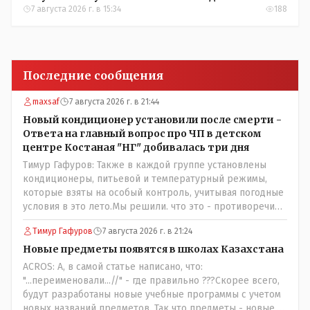
7 августа 2026 г. в 15:34
188
Последние сообщения
maxsaf
7 августа 2026 г. в 21:44
Новый кондиционер установили после смерти -
Ответа на главный вопрос про ЧП в детском
центре Костаная "НГ" добивалась три дня
Тимур Гафуров: Также в каждой группе установлены
кондиционеры, питьевой и температурный режимы,
которые взяты на особый контроль, учитывая погодные
условия в это лето.Мы решили. что это - противоречие.
Вы считаете иначе?Ну тут противоречия нет. Этот
Тимур Гафуров
7 августа 2026 г. в 21:24
комментарий прозвучал на следующий день после
трагедии, то есть 29 июля, когда спешно установили и
Новые предметы появятся в школах Казахстана
воду, и новые кондиционеры, и впервые поставили
ACROS: А, в самой статье написано, что:
температурный режим на контроль. То есть первая
"...переименовали...//" - где правильно ???Скорее всего,
часть - информация до трагедии, вторая часть -
будут разработаны новые учебные программы с учетом
информация после трагедии, когда все уже было
новых названий предметов. Так что предметы - новые.