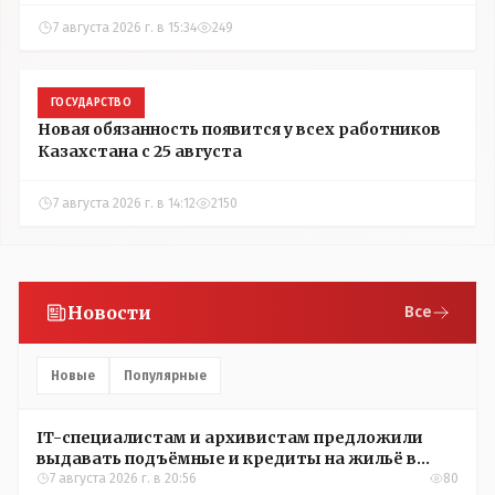
7 августа 2026 г. в 15:34
249
ГОСУДАРСТВО
Новая обязанность появится у всех работников
Казахстана с 25 августа
7 августа 2026 г. в 14:12
2150
Новости
Все
Новые
Популярные
IT-специалистам и архивистам предложили
выдавать подъёмные и кредиты на жильё в
сёлах Казахстана
7 августа 2026 г. в 20:56
80