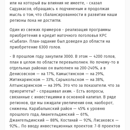
или на который вы влияния не имеете, - сказал
Садуакасов, обращаясь к подчиненым и продолжая
мысль о том, что сбалансированности в развитии наши
регионы пока не достигли.
Один из свежих примеров - реализация программы
приобретения в кредит маточного поголовья КРС
«Сыбага». План-задание был доведен до области на
приобретение 6300 голов.
- В прошлом году закупили 3000. В этом — 4200 голов,
план в целом по области перевыполнен. Но почему-то в
отдельных районах он выполнен на 200-240%, а в
Денисовском — на 17%, Камыстинском — на 29%,
Житикаринском — 33%, Сарыкольском — на 38%,
Алтынсаринском — на 39%. Это что за показатели. что за
приоритеты? - спрашивал аким. - Есть вопросы,
связанные с инвестициями в основной капитал. В ряде
регионов, где мы ожидали увеличения они, наоборот,
снижены. Карабалыкский район — 45% к уровню
прошлого года, Амангельдинский — 61%,
Джангельдинский — 88%, Костанай — 92%, Лисаковск —
92%... По вводу инвестиционных проектов: 7-8 проектов