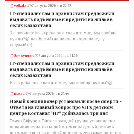
vofkakst
7 августа 2026 г. в 22:22
IT-специалистам и архивистам предложили
выдавать подъёмные и кредиты на жильё в
сёлах Казахстана
Эл-починно: И нахрена они, скажите мне, там вообще
нужны?😁 как без айтишников в коровнике, ну
подумайте)
Эл-починно
7 августа 2026 г. в 21:56
IT-специалистам и архивистам предложили
выдавать подъёмные и кредиты на жильё в
сёлах Казахстана
И нахрена они, скажите мне, там вообще нужны?😁
maxsaf
7 августа 2026 г. в 21:44
Новый кондиционер установили после смерти -
Ответа на главный вопрос про ЧП в детском
центре Костаная "НГ" добивалась три дня
Тимур Гафуров: Также в каждой группе установлены
кондиционеры, питьевой и температурный режимы,
которые взяты на особый контроль, учитывая погодные