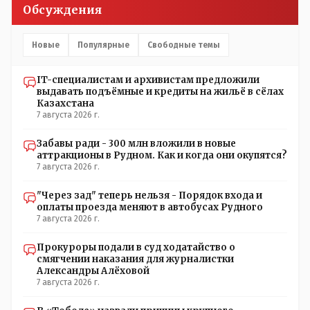
настоящему времени их установили только в
Обсуждения
помещениях, предназначенных для административно-
управленческого персонала. И Также в каждой группе
установлены кондиционеры, питьевой и температурный
Новые
Популярные
Свободные темы
режимы, которые взяты на особый контроль, учитывая
погодные условия в это лето. Мы решили. что это -
IT-специалистам и архивистам предложили
противоречие. Вы считаете иначе?
выдавать подъёмные и кредиты на жильё в сёлах
Казахстана
7 августа 2026 г.
Забавы ради - 300 млн вложили в новые
аттракционы в Рудном. Как и когда они окупятся?
7 августа 2026 г.
"Через зад" теперь нельзя - Порядок входа и
оплаты проезда меняют в автобусах Рудного
7 августа 2026 г.
Прокуроры подали в суд ходатайство о
смягчении наказания для журналистки
Александры Алёховой
7 августа 2026 г.