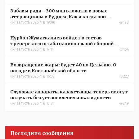
Забавы ради - 300 млн вложили в новые
аттракционы в Рудном. Как и когда они
окупятся?
7 августа 2026 г. в 19:00
198
Нурбол Жумаскалиев войдет в состав
тренерского штаба национальной сборной
Казахстана по футболу
7 августа 2026 г. в 17:11
164
Возвращение жары: будет 40 по Цельсию. О
погоде в Костанайской области
7 августа 2026 г. в 16:32
223
Слуховые аппараты казахстанцы теперь смогут
получать без установления инвалидности
7 августа 2026 г. в 15:34
249
Последние сообщения