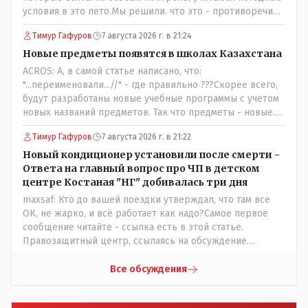
условия в это лето.Мы решили. что это - противоречие.
Вы считаете иначе?Ну тут противоречия нет. Этот
Тимур Гафуров
7 августа 2026 г. в 21:24
комментарий прозвучал на следующий день после
трагедии, то есть 29 июля, когда спешно установили и
Новые предметы появятся в школах Казахстана
воду, и новые кондиционеры, и впервые поставили
ACROS: А, в самой статье написано, что:
температурный режим на контроль. То есть первая
"...переименовали...//" - где правильно ???Скорее всего,
часть - информация до трагедии, вторая часть -
будут разработаны новые учебные программы с учетом
информация после трагедии, когда все уже было
новых названий предметов. Так что предметы - новые.
исправлено.
Хоть и переименованные)
Тимур Гафуров
7 августа 2026 г. в 21:22
Новый кондиционер установили после смерти -
Ответа на главный вопрос про ЧП в детском
центре Костаная "НГ" добивалась три дня
maxsaf: Кто до вашей поездки утверждал, что там все
ОК, не жарко, и всё работает как надо?Самое первое
сообщение читайте - ссылка есть в этой статье.
Правозащитный центр, ссылаясь на обсуждение
сотрудников интерната в рабочем чате, которые
прислали ему в виде аудиосообщений, пишет, что
Все обсуждения
воспитатели долго добивались установки
кондиционеров в помещениях, где есть дети, однако к