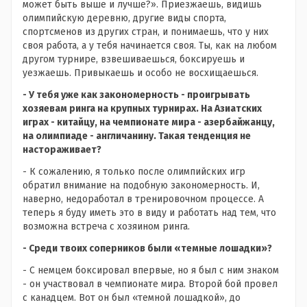
может быть выше и лучше?». Приезжаешь, видишь
олимпийскую деревню, другие виды спорта,
спортсменов из других стран, и понимаешь, что у них
своя работа, а у тебя начинается своя. Ты, как на любом
другом турнире, взвешиваешься, боксируешь и
уезжаешь. Привыкаешь и особо не восхищаешься.
- У тебя уже как закономерность - проигрывать
хозяевам ринга на крупных турнирах. На Азиатских
играх - китайцу, на чемпионате мира - азербайжанцу,
на олимпиаде - англичанину. Такая тенденция не
настораживает?
- К сожалению, я только после олимпийских игр
обратил внимание на подобную закономерность. И,
наверно, недоработал в тренировочном процессе. А
теперь я буду иметь это в виду и работать над тем, что
возможна встреча с хозяином ринга.
- Среди твоих соперников были «темные лошадки»?
- С немцем боксировал впервые, но я был с ним знаком
- он участвовал в чемпионате мира. Второй бой провел
с канадцем. Вот он был «темной лошадкой», до