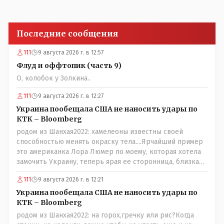
Последние сообщения
111
9 августа 2026 г. в 12:57
Флуд и оффтопик (часть 9)
О, колобок у Золкина..
111
9 августа 2026 г. в 12:27
Украина пообещала США не наносить удары по
КТК – Bloomberg
родом из Шанхая2022: хамелеоны известны своей
способностью менять окраску тела....Ярчайший пример
это американка Лора Люмер по моему, которая хотела
замочить Украину, теперь ярая ее сторонница, близкая
к Трампу. Ну и западные страны тем более, которые
111
9 августа 2026 г. в 12:21
предоставляли Зеленскому убежище, чтоб он бежал и
которые развернулись потом на 180 или 360 градусов,
Украина пообещала США не наносить удары по
посмотрев на того, как он не сдался, но ты же там сам
КТК – Bloomberg
живешь и многое знаешь о тех, на кого работаешь.. Это
родом из Шанхая2022: на горох,гречку или рис?Когда
просто прагматизм и ничего личного. Победим мы, они