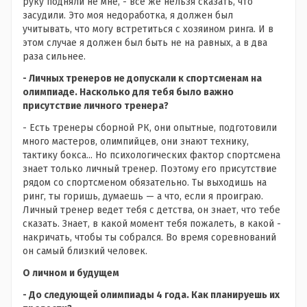
руку подняли не мне, - всё же нельзя сказать, что
засудили. Это моя недоработка, я должен был
учитывать, что могу встретиться с хозяином ринга. И в
этом случае я должен был быть не на равных, а в два
раза сильнее.
- Личных тренеров не допускали к спортсменам на
олимпиаде. Насколько для тебя было важно
присутствие личного тренера?
- Есть тренеры сборной РК, они опытные, подготовили
много мастеров, олимпийцев, они знают технику,
тактику бокса... Но психологических фактор спортсмена
знает только личный тренер. Поэтому его присутствие
рядом со спортсменом обязательно. Ты выходишь на
ринг, ты горишь, думаешь — а что, если я проиграю.
Личный тренер ведет тебя с детства, он знает, что тебе
сказать. Знает, в какой момент тебя пожалеть, в какой -
накричать, чтобы ты собрался. Во время соревнований
он самый близкий человек.
О личном и будущем
- До следующей олимпиады 4 года. Как планируешь их