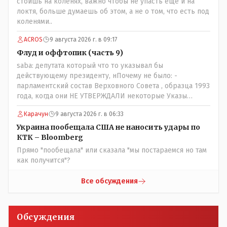
стоишь на коленях, важно чтобы не упасть еще и на
встанут под нас и наоборот и все это понимают..
локтя, больше думаешь об этом, а не о том, что есть под
коленями..
ACROS
9 августа 2026 г. в 09:17
Флуд и оффтопик (часть 9)
saba: депутата который что то указывал бы
действующему президенту, нПочему не было: -
парламентский состав Верховного Совета , образца 1993
года, когда они НЕ УТВЕРЖДАЛИ некоторые Указы
Назарбаева, особенно в части выборов и перевыборов и
Карачун
9 августа 2026 г. в 06:33
некоторых вопросах внутренней политики, и тогда
Назарбай волевым Указом РАСПУСТИЛ этот бунтарский
Украина пообещала США не наносить удары по
состав. Имя - Серикболсын Абдильдин вам знакомо -
КТК – Bloomberg
юывший секретарь ЦК КП Казахстана , впоследствии -
Прямо "пообещала" или сказала "мы постараемся но там
депутат Верховного Совета и Мажлиса и Председатель
как получится"?
партии коммунстов- он в то время и после и причём
НЕОДНОКРАТНО, указывал и многократно на недостатки
Все обсуждения
Назарбая и предлагал ему самому ДОБРОВОЛЬНО уйти с
поста Президента.
Обсуждения