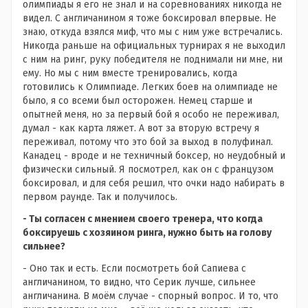
олимпиады я его не знал и на соревнованиях никогда не
видел. С англичанином я тоже боксировал впервые. Не
знаю, откуда взялся миф, что мы с ним уже встречались.
Никогда раньше на официальных турнирах я не выходил
с ним на ринг, руку победителя не поднимали ни мне, ни
ему. Но мы с ним вместе тренировались, когда
готовились к Олимпиаде. Легких боев на олимпиаде не
было, я со всеми был осторожен. Немец старше и
опытней меня, но за первый бой я особо не переживал,
думал - как карта ляжет. А вот за вторую встречу я
переживал, потому что это бой за выход в полуфинал.
Канадец - вроде и не техничный боксер, но неудобный и
физически сильный. Я посмотрел, как он с французом
боксировал, и для себя решил, что очки надо набирать в
первом раунде. Так и получилось.
- Ты согласен с мнением своего тренера, что когда
боксируешь с хозяином ринга, нужно быть на голову
сильнее?
- Оно так и есть. Если посмотреть бой Сапиева с
англичанином, то видно, что Серик лучше, сильнее
англичанина. В моём случае - спорный вопрос. И то, что