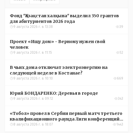
Фонд "Қазақстан халқына" выделил 350 грантов
для абитуриентов 2026 года
9 августа 2026 г. в 13:38
39
Проект «Ищу дом» - Верному нужен свой
человек
9 августа 2026 г. в 11:15
52
В чьих дома отключат электроэнергию на
следующей неделе в Костанае?
9 августа 2026 г. в 10:10
669
Юрий БОНДАРЕНКО: Деревья в городе
9 августа 2026 г. в 09:12
343
«Тобол» провел в Сербии первый матч третьего
квалификационного раунда Лиги конференций
УЕФА
8 августа 2026 г. в 18:07
1443