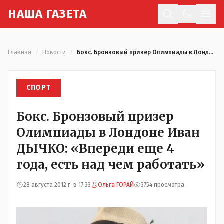
Н
АША
Г
АЗЕТА
Отк
Главная
/
Новости
/
Бокс. Бронзовый призер Олимпиады в Лондоне Иван ДЫЧКО: «Впереди еще 4 года, есть над чем работать»
СПОРТ
Бокс. Бронзовый призер
Олимпиады в Лондоне Иван
ДЫЧКО: «Впереди еще 4
года, есть над чем работать»
28 августа 2012 г. в 17:33
Ольга ГОРАЙ
3754 просмотра