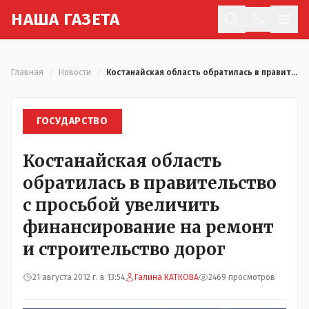
Н
АША
Г
АЗЕТА
Отк
Главная
/
Новости
/
Костанайская область обратилась в правительство с просьбой увеличить финансирование на ремонт и строительство дорог
ГОСУДАРСТВО
Костанайская область
обратилась в правительство
с просьбой увеличить
финансирование на ремонт
и строительство дорог
21 августа 2012 г. в 13:54
Галина КАТКОВА
2469 просмотров