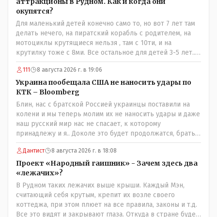
аттракционы в Рудном. Как и когда они
окупятся?
Для маленький детей конечно само то, но вот 7 лет там
делать нечего, на пиратский корабль с родителем, на
мотоциклы крутящиеся нельзя , там с 10ти, и на
крутилку тоже с 8ми. Все остальное для детей 3-5 лет..
Ну да, в жару там сейчас не комфортно, тени нет от
111
8 августа 2026 г. в 19:06
слова вообще, но вечером думаю там нормально, с
бутылкой холодного пивка посидеть можно..
Украина пообещала США не наносить удары по
КТК – Bloomberg
Блин, нас с братской Россией украинцы поставили на
колени и мы теперь молим их не наносить удары и даже
наш русский мир нас не спасает, к которому
принадлежу и я.. Доколе это будет продолжатся, братья
мои зетники на форуме?
Дантист
8 августа 2026 г. в 18:08
Проект «Народный гаишник» - Зачем здесь два
«лежачих»?
В Рудном таких лежачих выше крыши. Каждый Мэн,
считающий себя крутым, крепит их возле своего
коттеджа, при этом плюет на все правила, законы и т.д.
Все это видят и закрывают глаза. Откуда в стране будет