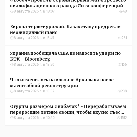
«Тобол» провел в Сербии первый матч третьего
квалификационного раунда Лиги конференций
УЕФА
8 августа 2026 г. в 18:07
48
Европа теряет урожай: Казахстану предрекли
неожиданный шанс
8 августа 2026 г. в 15:45
261
Украина пообещала США не наносить удары по
КТК – Bloomberg
8 августа 2026 г. в 13:50
156
Что изменилось на вокзале Аркалыка после
масштабной реконструкции
8 августа 2026 г. в 13:02
238
Огурцы размером с кабачок? - Перерабатываем
переросшие летние овощи, чтобы вкусно съесть
зимой
8 августа 2026 г. в 10:50
1512