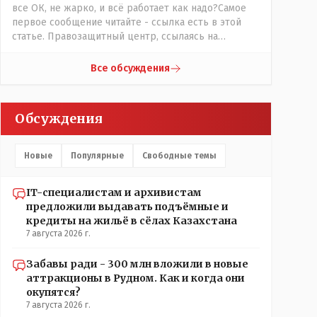
все ОК, не жарко, и всё работает как надо?Самое
первое сообщение читайте - ссылка есть в этой
статье. Правозащитный центр, ссылаясь на
обсуждение сотрудников интерната в рабочем
чате, которые прислали ему в виде
Все обсуждения
аудиосообщений, пишет, что воспитатели долго
добивались установки кондиционеров в
помещениях, где есть дети, однако к настоящему
Обсуждения
времени их установили только в помещениях,
предназначенных для административно-
управленческого персонала. И Также в каждой
Новые
Популярные
Свободные темы
группе установлены кондиционеры, питьевой и
температурный режимы, которые взяты на особый
контроль, учитывая погодные условия в это лето.
IT-специалистам и архивистам
Мы решили. что это - противоречие. Вы считаете
предложили выдавать подъёмные и
иначе?
кредиты на жильё в сёлах Казахстана
7 августа 2026 г.
Забавы ради - 300 млн вложили в новые
аттракционы в Рудном. Как и когда они
окупятся?
7 августа 2026 г.