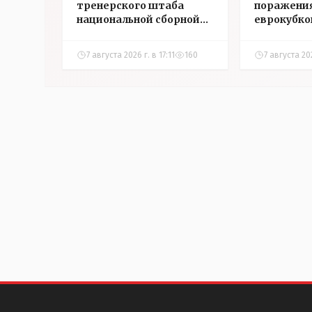
тренерского штаба
поражения
национальной сборной
еврокубко
Казахстана по футболу
7 августа 2026 г. в 17:11
160
7 августа 20