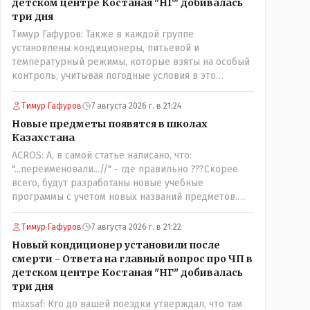
детском центре Костаная "НГ" добивалась
три дня
Тимур Гафуров: Также в каждой группе
установлены кондиционеры, питьевой и
температурный режимы, которые взяты на особый
контроль, учитывая погодные условия в это
лето.Мы решили. что это - противоречие. Вы
считаете иначе?Ну тут противоречия нет. Этот
Тимур Гафуров
7 августа 2026 г. в 21:24
комментарий прозвучал на следующий день после
Новые предметы появятся в школах
трагедии, то есть 29 июля, когда спешно
Казахстана
установили и воду, и новые кондиционеры, и
ACROS: А, в самой статье написано, что:
впервые поставили температурный режим на
"...переименовали...//" - где правильно ???Скорее
контроль. То есть первая часть - информация до
всего, будут разработаны новые учебные
трагедии, вторая часть - информация после
программы с учетом новых названий предметов.
трагедии, когда все уже было исправлено.
Так что предметы - новые. Хоть и
переименованные)
Тимур Гафуров
7 августа 2026 г. в 21:22
Новый кондиционер установили после
смерти - Ответа на главный вопрос про ЧП в
детском центре Костаная "НГ" добивалась
три дня
maxsaf: Кто до вашей поездки утверждал, что там