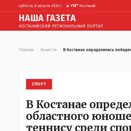
☀️
+
18
°
суббота, 8 августа 2026 г.
Костанай
Н
АША
Г
АЗЕТА
КОСТАНАЙСКИЙ РЕГИОНАЛЬНЫЙ ПОРТАЛ
Главная
/
Новости
/
В Костанае определились победи
СПОРТ
В Костанае опред
областного юноше
теннису среди спо