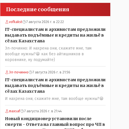
Последние сообщения
vofkakst
7 августа 2026 г. в 22:22
IT-специалистам и архивистам предложили
выдавать подъёмные и кредиты на жильё в
сёлах Казахстана
Эл-починно: И нахрена они, скажите мне, там
вообще нужны?😁 как без айтишников в
коровнике, ну подумайте)
Эл-починно
7 августа 2026 г. в 21:56
IT-специалистам и архивистам предложили
выдавать подъёмные и кредиты на жильё в
сёлах Казахстана
И нахрена они, скажите мне, там вообще нужны?😁
maxsaf
7 августа 2026 г. в 21:44
Новый кондиционер установили после
смерти - Ответа на главный вопрос про ЧП в