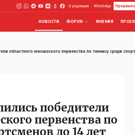
О редакции
WhatsApp
Предвыбо
НОВОСТИ
ФОРУМ
МНЕНИЯ
ПРОЕ
тели областного юношеского первенства по теннису среди спорт
елились победители
ского первенства по
ртсменов до 14 лет