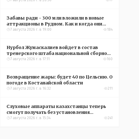
кредиты на жильё в сёлах Казахстана
7 августа 2026 г. в 20:56
77
Забавы ради - 300 млн вложили в новые
аттракционы в Рудном. Как и когда они
окупятся?
7 августа 2026 г. в 19:00
184
Нурбол Жумаскалиев войдет в состав
тренерского штаба национальной сборной
Казахстана по футболу
7 августа 2026 г. в 17:11
160
Возвращение жары: будет 40 по Цельсию. О
погоде в Костанайской области
7 августа 2026 г. в 16:32
211
Слуховые аппараты казахстанцы теперь
смогут получать без установления
инвалидности
7 августа 2026 г. в 15:34
241