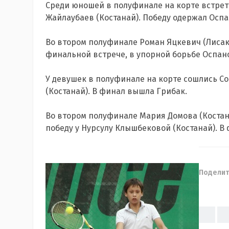
Среди юношей в полуфинале на корте встрет
Жайлаубаев (Костанай). Победу одержал Оспа
Во втором полуфинале Роман Яцкевич (Лисак
финальной встрече, в упорной борьбе Оспанов
У девушек в полуфинале на корте сошлись С
(Костанай). В финал вышла Грибак.
Во втором полуфинале Мария Домова (Костан
победу у Нурсулу Клышбековой (Костанай). В 
Поделит