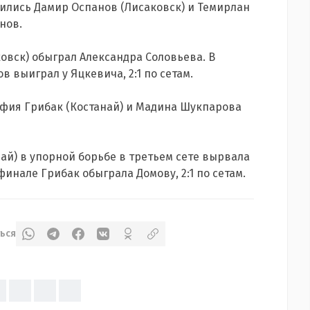
ились Дамир Оспанов (Лисаковск) и Темирлан
нов.
овск) обыграл Александра Соловьева. В
 выиграл у Яцкевича, 2:1 по сетам.
офия Грибак (Костанай) и Мадина Шукпарова
ай) в упорной борьбе в третьем сете вырвала
финале Грибак обыграла Домову, 2:1 по сетам.
ься