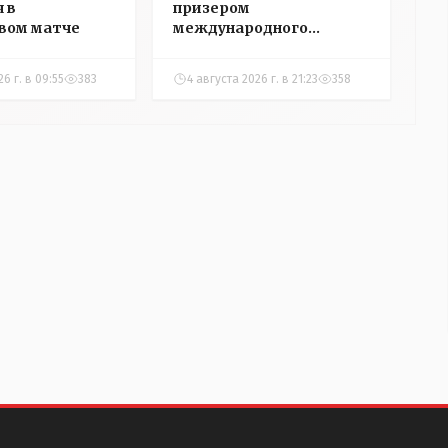
 в
призером
вом матче
международного
турнира по настольному
теннису
26 г. в 09:55
383
4 августа 2026 г. в 21:23
358