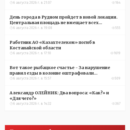
6 августа 2026 г. в 21:07
164
День города в Рудном пройдет в новой локации.
Центральная площадь не вмещает всех
желающих
6 августа 2026 г. в 19:08
555
Работник АО «Казахтелеком» погиб в
Костанайской области
6 августа 2026 г. в 17:10
1619
Вот такое рыбацкое счастье - За нарушение
правил езды в колонне оштрафовали
участников соревнований в Аркалыке
6 августа 2026 г. в 15:57
509
Александр ОЛЕЙНИК: Два вопроса: «Как?» и
«Для чего?»
6 августа 2026 г. в 14:32
367