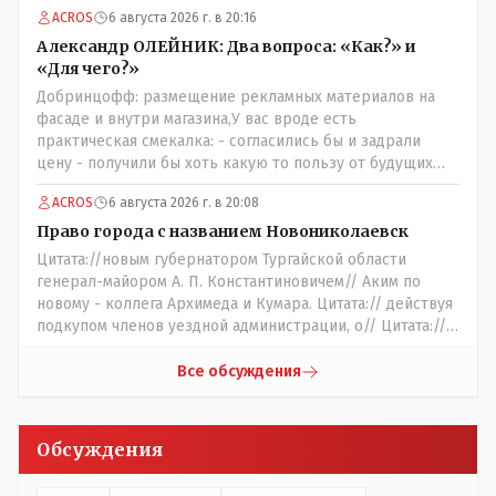
для этого же эти она.. ономасты существуют)) Или тут
ACROS
6 августа 2026 г. в 20:16
тоже двойной стандарт есть?
Александр ОЛЕЙНИК: Два вопроса: «Как?» и
«Для чего?»
Добринцофф: размещение рекламных материалов на
фасаде и внутри магазина,У вас вроде есть
практическая смекалка: - согласились бы и задрали
цену - получили бы хоть какую то пользу от будущих
депутатов, как говориться- с паршивой овцы хоть
ACROS
6 августа 2026 г. в 20:08
шерсти клок, тем более эта тётенька платила бы не со
своего кармана, а с халявных, партийных денег.- думаю
Право города с названием Новониколаевск
сильно не торговалась бы.
Цитата://новым губернатором Тургайской области
генерал-майором А. П. Константиновичем// Аким по
новому - коллега Архимеда и Кумара. Цитата:// действуя
подкупом членов уездной администрации, о// Цитата://
Последовала спекуляция земельными участками,//
Интересно: - тогда был антикорруционный комитет ???
Все обсуждения
Цитата:/// киргизское население // Казахи. Цитата://
Административный персонал в 1885 году состоял из
уездного начальника, старшего и младшего помощников
Обсуждения
и двух письмоводителей, в уездном управлении
выделились отделы полиции, суда и городской управы.