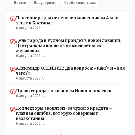
Имелись уездный и ветеринарный врачи, повивальная
Новые
Популярные
Свободные темы
бабка, фельдшер, открылась аптека.// Областной
акимат - по нынешнему. Цитата:///В честь основателя
Пенсионер едва не перевел мошенникам 4 млн
города Константиновича в Костанае не назвали улицу и
тенге в Костанае
не установили памятник.// vofkakst: Где ономасты,
6 августа 2026 г.
которые топят за возвращение исторических названий?
Какие проблемы, почему кто то должен делать что то за
День города в Рудном пройдет в новой локации.
вас- - выдвинете идею, создайте инициативную группу,
Центральная площадь не вмещает всех
напишите ходатайство в гор.маслихат и без истерик -
желающих
вперёд. Под лежачий камень- вода не потечёт. Насчёт
6 августа 2026 г.
ономастов: - нужны русскоязычные ономасты - я думаю
они найдутся.
Александр ОЛЕЙНИК: Два вопроса: «Как?» и «Для
чего?»
6 августа 2026 г.
Право города с названием Новониколаевск
6 августа 2026 г.
Коллекторы звонят из-за чужого кредита –
главная ошибка, которую совершают
казахстанцы
6 августа 2026 г.