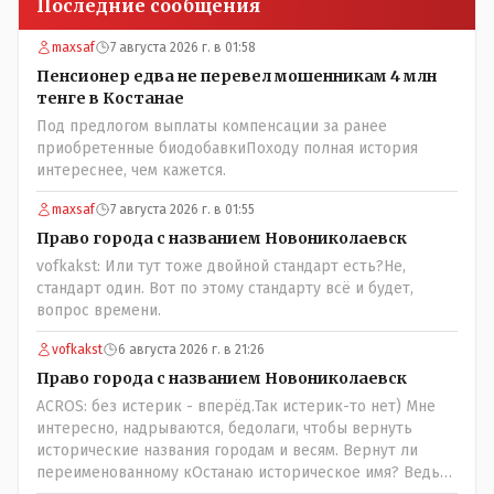
Последние сообщения
maxsaf
7 августа 2026 г. в 01:58
Пенсионер едва не перевел мошенникам 4 млн
тенге в Костанае
Под предлогом выплаты компенсации за ранее
приобретенные биодобавкиПоходу полная история
интереснее, чем кажется.
maxsaf
7 августа 2026 г. в 01:55
Право города с названием Новониколаевск
vofkakst: Или тут тоже двойной стандарт есть?Не,
стандарт один. Вот по этому стандарту всё и будет,
вопрос времени.
vofkakst
6 августа 2026 г. в 21:26
Право города с названием Новониколаевск
ACROS: без истерик - вперёд.Так истерик-то нет) Мне
интересно, надрываются, бедолаги, чтобы вернуть
исторические названия городам и весям. Вернут ли
переименованному кОстанаю историческое имя? Ведь