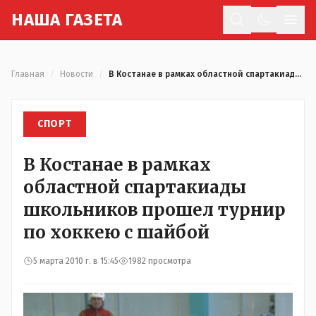
Н
АША
Г
АЗЕТА
Отк
Главная
/
Новости
/
В Костанае в рамках областной спартакиады школьников прошел турнир по хоккею с шайбой
СПОРТ
В Костанае в рамках
областной спартакиады
школьников прошел турнир
по хоккею с шайбой
5 марта 2010 г. в 15:45
1982 просмотра