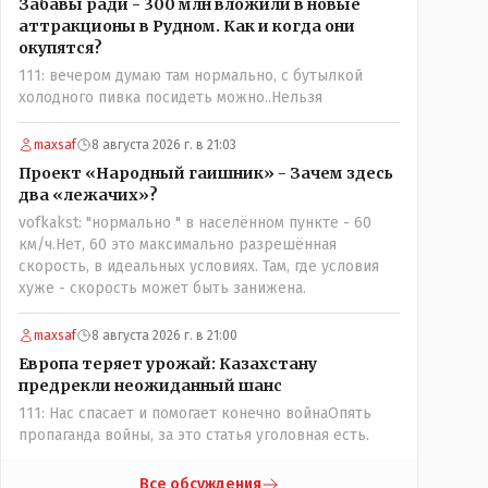
Забавы ради - 300 млн вложили в новые
аттракционы в Рудном. Как и когда они
окупятся?
111: вечером думаю там нормально, с бутылкой
холодного пивка посидеть можно..Нельзя
maxsaf
8 августа 2026 г. в 21:03
Проект «Народный гаишник» - Зачем здесь
два «лежачих»?
vofkakst: "нормально " в населённом пункте - 60
км/ч.Нет, 60 это максимально разрешённая
скорость, в идеальных условиях. Там, где условия
хуже - скорость может быть занижена.
maxsaf
8 августа 2026 г. в 21:00
Европа теряет урожай: Казахстану
предрекли неожиданный шанс
111: Нас спасает и помогает конечно войнаОпять
пропаганда войны, за это статья уголовная есть.
Все обсуждения