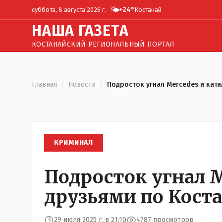
🌤️
+
24
°
суббота, 8 августа 2026 г.
Костанай
Н
АША
Г
АЗЕТА
КОСТАНАЙСКИЙ РЕГИОНАЛЬНЫЙ ПОРТАЛ
Главная
/
Новости
/
Подросток угнал Mercedes и ката
КРИМИНАЛ
Подросток угнал M
друзьями по Кост
29 июля 2025 г. в 21:10
4787 просмотров