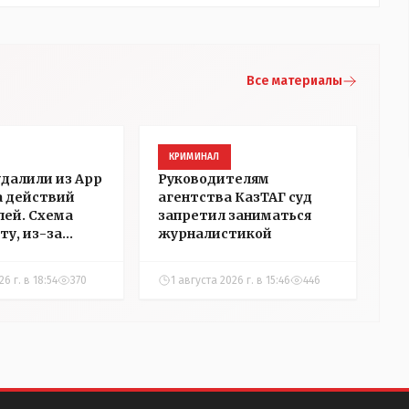
Все материалы
КРИМИНАЛ
удалили из App
Руководителям
а действий
агентства КазТАГ суд
ей. Схема
запретил заниматься
ту, из-за
журналистикой
аблокировали
"НГ" в
6 г. в 18:54
370
1 августа 2026 г. в 15:46
446