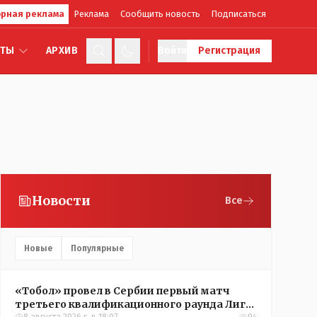
рная реклама
Реклама
Сообщить новость
Подписаться
КТЫ
АРХИВ
Войти
Регистрация
Новости
Все
Новые
Популярные
«Тобол» провел в Сербии первый матч
третьего квалификационного раунда Лиги