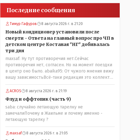
Последние сообщения
Тимур Гафуров
8 августа 2026 г. в 21:20
Новый кондиционер установили после
смерти - Ответа на главный вопрос про ЧП в
детском центре Костаная "НГ" добивалась
три дня
maxsaf: Ну тут противоречия нет.Сейчас
противоречия нет, согласен. Но на момент поездки
в центр оно было. abaika95: От чужого мнения вижу
вашу зависимостьВсё-таки редакция это коллектив
и дабы сохранить профессиональное лицо можно
было бы и указать Общественному объединению на
ACROS
8 августа 2026 г. в 21:19
не корректность высказываний о вас в том тоне в
Флуд и оффтопик (часть 9)
котором была та публикация.В комментарии от ОО
saba: случайно летающую тарелку не
было и мнение, и факт. На мнение я ответил там же.
замечалиПочему в Жаильме и почему именно -
В том же тоне отвечать не намерен, но акценты
летающую тарелку ?
расставил. А вот факт нужно было проверить. Что
мы и сделали. И если это вы называете
зависимостью, то у меня другое представление об
maxsaf
8 августа 2026 г. в 21:05
этом термине.