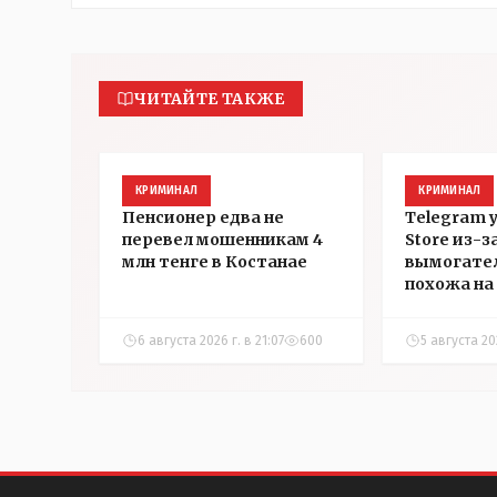
ЧИТАЙТЕ ТАКЖЕ
КРИМИНАЛ
КРИМИНАЛ
Пенсионер едва не
Telegram 
перевел мошенникам 4
Store из-з
млн тенге в Костанае
вымогател
похожа на 
которой з
страничку 
6 августа 2026 г. в 21:07
600
5 августа 202
Instagram