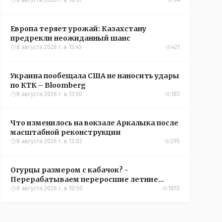
конференций УЕФА
8 августа 2026 г. в 18:07
94
Европа теряет урожай: Казахстану
предрекли неожиданный шанс
8 августа 2026 г. в 15:45
421
Украина пообещала США не наносить удары
по КТК – Bloomberg
8 августа 2026 г. в 13:50
183
Что изменилось на вокзале Аркалыка после
масштабной реконструкции
8 августа 2026 г. в 13:02
295
Огурцы размером с кабачок? -
Перерабатываем переросшие летние
овощи, чтобы вкусно съесть зимой
8 августа 2026 г. в 10:50
1855