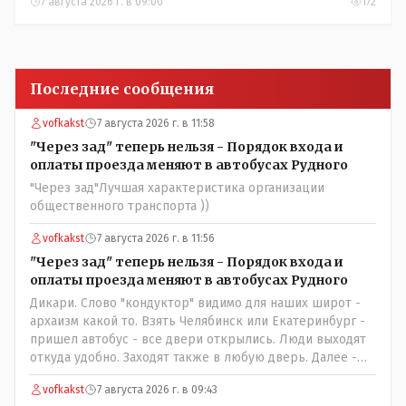
7 августа 2026 г. в 09:00
172
Последние сообщения
vofkakst
7 августа 2026 г. в 11:58
"Через зад" теперь нельзя - Порядок входа и
оплаты проезда меняют в автобусах Рудного
"Через зад"Лучшая характеристика организации
общественного транспорта ))
vofkakst
7 августа 2026 г. в 11:56
"Через зад" теперь нельзя - Порядок входа и
оплаты проезда меняют в автобусах Рудного
Дикари. Слово "кондуктор" видимо для наших широт -
архаизм какой то. Взять Челябинск или Екатеринбург -
пришел автобус - все двери открылись. Люди выходят
откуда удобно. Заходят также в любую дверь. Далее -
либо платишь сам (у каждой двери есть валидатор),
vofkakst
7 августа 2026 г. в 09:43
либо кондуктор подойдет с терминалом. Водитель