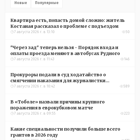
Новые
Популярные
Квартира есть, попасть домой сложно: житель
Костаная рассказал о проблеме с подъездом
7 августа 2026 г. в 13:10
50
"Через зад" теперь нельзя - Порядок входа и
оплаты проезда меняют в автобусах Рудного
7 августа 2026 г. в 11:43
146
Прокуроры подали в суд ходатайство о
смягчении наказания для журналистки
Александры Алёховой
7 августа 2026 г. в 10:42
589
В «Тоболе» назвали причины крупного
поражения в еврокубковом матче
7 августа 2026 г. в 09:55
223
Какие специальности получили больше всего
грантов в 2026 году