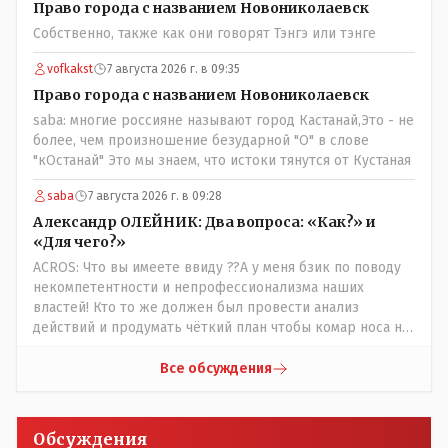
разгружен от вопросов оплаты, полностью
Право города с названием Новониколаевск
сконцентрировавшись на управлении автобусом.
Собственно, также как они говорят Тэнгэ или тэнге
Кондуктор - помимо удобства - несомненно рабочие
места. Сколько людей можно трудоустроить? Но зачем,
vofkakst
7 августа 2026 г. в 09:35
когда водитель должен и на дорогу смотреть, и оплату
Право города с названием Новониколаевск
контролировать , и (в редких случаях оплаты наличкой)
saba: многие россияне называют город Кастанай,Это - не
сдачу выдавать. У нас прогресс почему-то идет с
более, чем произношение безударной "О" в слове
регрессом рука об руку. Любую хорошую задумку
"кОстанай" Это мы знаем, что истоки тянутся от Кустаная
умудряемся похерить(
saba
7 августа 2026 г. в 09:28
Александр ОЛЕЙНИК: Два вопроса: «Как?» и
«Для чего?»
ACROS: Что вы имеете ввиду ??А у меня бзик по поводу
некомпетентности и непрофессионализма наших
властей! Кто то же должен был провести анализ
действий и продумать чёткий план чтобы комар носа не
подточил! Но тут явно спешили, а в аналитическом
центре либо кто то из родственников сидит, либо
Все обсуждения
ведущий специалист на Мальдивы уехал, либо всё
вместе! Пока прокатывает по вышеизложенным Вами
причинам, просто обстоятельства немного меняются по
Обсуждения
сравнению с Назарбаевскими временами, власти