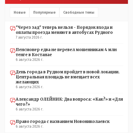
решили пощупать кошелёк населения, а это уже
неизвестная в уравнении взаимоотношений власти и
Новые
Популярные
Свободные темы
народа! Тут бы как раз специалист-аналитик и
пригодился бы!
"Через зад" теперь нельзя - Порядок входа и
оплаты проезда меняют в автобусах Рудного
7 августа 2026 г.
Пенсионер едва не перевел мошенникам 4 млн
тенге в Костанае
6 августа 2026 г.
День города в Рудном пройдет в новой локации.
Центральная площадь не вмещает всех
желающих
6 августа 2026 г.
Александр ОЛЕЙНИК: Два вопроса: «Как?» и «Для
чего?»
6 августа 2026 г.
Право города с названием Новониколаевск
6 августа 2026 г.