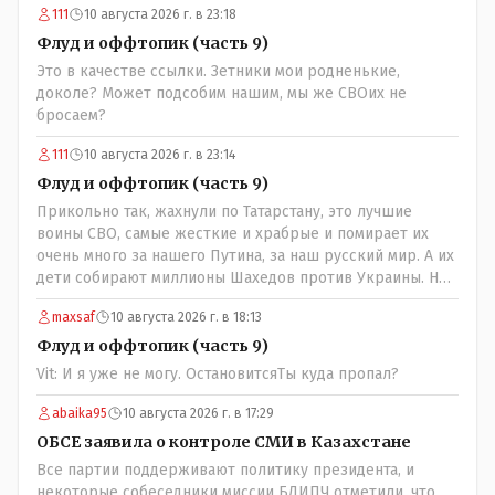
111
10 августа 2026 г. в 23:18
Флуд и оффтопик (часть 9)
Это в качестве ссылки. Зетники мои родненькие,
доколе? Может подсобим нашим, мы же СВОих не
бросаем?
111
10 августа 2026 г. в 23:14
Флуд и оффтопик (часть 9)
Прикольно так, жахнули по Татарстану, это лучшие
воины СВО, самые жесткие и храбрые и помирает их
очень много за нашего Путина, за наш русский мир. А их
дети собирают миллионы Шахедов против Украины. Но
дело не в этом, в Татарстане погибли узбеки и таджики,
maxsaf
10 августа 2026 г. в 18:13
поддерживающие Россию и Путина. Ни одного татарина
не погибло!
Флуд и оффтопик (часть 9)
Vit: И я уже не могу. ОстановитсяТы куда пропал?
abaika95
10 августа 2026 г. в 17:29
ОБСЕ заявила о контроле СМИ в Казахстане
Все партии поддерживают политику президента, и
некоторые собеседники миссии БДИПЧ отметили, что