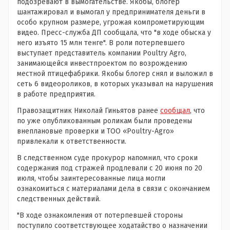
подозревают в вымогательстве. Якобы, блогер
шантажировал и вымогал у предпринимателя деньги в
особо крупном размере, угрожая компрометирующим
видео. Пресс-служба ДП сообщала, что "в ходе обыска у
него изъято 15 млн тенге". В роли потерпевшего
выступает представитель компании Poultry Agro,
занимающейся инвестпроектом по возрождению
местной птицефабрики. Якобы блогер снял и выложил в
сеть 6 видеороликов, в которых указывал на нарушения
в работе предприятия.
Правозащитник Николай Гиньятов ранее
сообщал
, что
по уже опубликованным роликам были проведены
внеплановые проверки и ТОО «Poultry-Agro»
привлекали к ответственности.
В следственном суде прокурор напомнил, что сроки
содержания под стражей продлевали с 20 июня по 20
июля, чтобы заинтересованные лица могли
ознакомиться с материалами дела в связи с окончанием
следственных действий.
"В ходе ознакомления от потерпевшей стороны
поступило соответствующее ходатайство о назначении