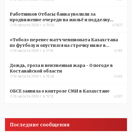
Работников Отбасы банка уволили за
продвижение очереди на жильё и подделку
документов
10 августа 2026 г. в 19:04
1027
«Тобол» перенес матч чемпионата Казахстана
по футболу и опустился на строчку ниже в
турнирной таблице
10 августа 2026 г. в 17:16
161
Дождь, гроза и неизменная жара - О погоде в
Костанайской области
10 августа 2026 г. в 16:28
432
ОБСЕ заявила о контроле СМИ в Казахстане
10 августа 2026 г. в 15:13
327
Последние сообщения