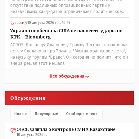
отсутствие подлинных оппозиционных партий и
независимых кандидатов ограничивает политическое
участие и плюрализма у них в европе както по другому?
saba
10 августа 2026 г. в 16:44
выстраивал орбан свою политку независимости венгрии
от мнения брюсселя, скинули, ошельмовали и еще в сми
Украина пообещала США не наносить удары по
сейчас поносят что те якобы врали все венграм хотя он
КТК – Bloomberg
как раз из оппозиционной партии пришел во власть.
ACROS: Дональду Ивановичу Трампу.Песенка прикольная
Заикнулся премьер испании что не даст базы под
есть у Слепакова про Трампа, "Мужик оранжевое лето",
американские самолеты для ударов по ирану, тут же
на музыку группы "Браво". Он сегодня не помнит , что он
какието наплывы мигрантов в испанию поперли а
вчера решал этот Решала!
европейские "друзья и братья" тут же решили на
границе с испанией ввводить заборы. Также сейчас
Все обсуждения
брюсель обсуждает что новые страны ЕС не будут
иметь слово в европарламенте мол решать будут
крупные игроки а мелочь пузатая пусть помалкивает и
Обсуждения
штекера для вилок вводит европейские)) оппозиция
франции вообще под шконкой, ле пен эту шпыняют по
надуманным предлогом и не подпускают к выборам это
Новые
Популярные
Свободные темы
чтоли свобода слова и демократия? Рынок СМИ
находится под контролем государства посредством
прямого владения и непрозрачных бюджетных
ОБСЕ заявила о контроле СМИ в Казахстане
10 августа 2026 г.
субсидий, что ограничивает плюрализм СМИа те что не