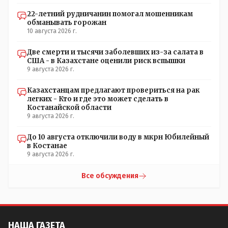
находятся под контролем государства находятся 3...2...1..
22-летний рудничанин помогал мошенникам
под контролем чужого государства или олигархов
обманывать горожан
которые выстраивают свой бизнес в других странах и
10 августа 2026 г.
являются по сути агентами влияния иных государств.
европе очень хочется чтобы в мелких странах где она
Две смерти и тысячи заболевших из-за салата в
добывает ресурсы себе обязательно были их же СМИ
США - в Казахстане оценили риск вспышки
или СМИ с непрозрачными доходами фиг пойми от кого
9 августа 2026 г.
через которые европа может пропихивать свое мнение
нашему населению. Захотим мы сейчас пересмотреть
Казахстанцам предлагают провериться на рак
контракты по КТК и тут сразу же проснется какой-
легких - Кто и где это может сделать в
нибудь айран или катык и будет доказывать что все это
Костанайской области
происки китая или россии, казахстану нельзя ничего
9 августа 2026 г.
пересматривать а брюссель вообще наш лучший друг и
партнер
До 10 августа отключили воду в мкрн Юбилейный
в Костанае
9 августа 2026 г.
Все обсуждения
НАША ГАЗЕТА