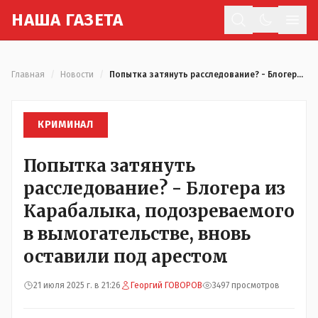
Н
АША
Г
АЗЕТА
Отк
Главная
/
Новости
/
Попытка затянуть расследование? - Блогера из Карабалыка, подозреваемого в вымогательстве, вновь оставили под арестом
КРИМИНАЛ
Попытка затянуть
расследование? - Блогера из
Карабалыка, подозреваемого
в вымогательстве, вновь
оставили под арестом
21 июля 2025 г. в 21:26
Георгий ГОВОРОВ
3497 просмотров