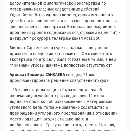
дополнительной филологической экспертизы по
материалам негласных следствнных действий.
Ходатайство было удовлетворено, сроки уголовного
дела были возобновлены и назначена дополнительная
филологическая экспертиза. Возникла необходимость
продления сроков содержания под стражей на месяц", -
цитирует прокурора телеграм-канал Adal Sot.
Миршат Сарсенбаев в суде настаивал - вину он не
признает, а следствие затягивается. Он отмечал, что
экспертиза по его делу была готова еще 14 мая, в ней
"признаки угрозы шантажа полностью отсутствуют".
Адвокат Эльмира САНКАЕВА
сегодня, 21 июля,
прокомментировала решение следственного суда:
- 16 июня сторона защиты была уведомлена об
окончании досудебного расследования. 14 июля
подписан протокол об ознакомлении с материалами
уголовного дела, тогда же заявлено ходатайство о
прекращении уголовного преследования в отношении
моего подзащитного, как незаконного и
необоснованного. Сразу после этого, то есть 14 июля,
досудебное расследование поспешно возобновляется.