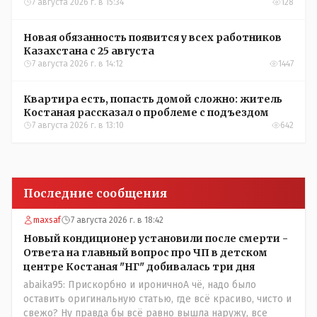
7 августа 2026 г. в 15:34
128
Новая обязанность появится у всех работников
Казахстана с 25 августа
7 августа 2026 г. в 14:12
1447
Квартира есть, попасть домой сложно: житель
Костаная рассказал о проблеме с подъездом
7 августа 2026 г. в 13:10
642
Последние сообщения
maxsaf
7 августа 2026 г. в 18:42
Новый кондиционер установили после смерти -
Ответа на главный вопрос про ЧП в детском
центре Костаная "НГ" добивалась три дня
abaika95: Прискорбно и ироничноА чё, надо было
оставить оригинальную статью, где всё красиво, чисто и
свежо? Ну правда бы всё равно вышла наружу, все