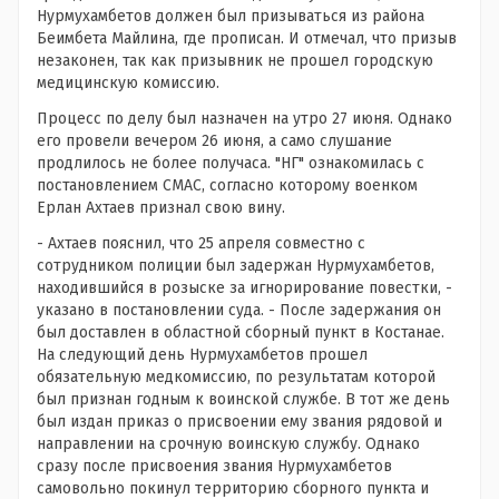
Нурмухамбетов должен был призываться из района
Беимбета Майлина, где прописан. И отмечал, что призыв
незаконен, так как призывник не прошел городскую
медицинскую комиссию.
Процесс по делу был назначен на утро 27 июня. Однако
его провели вечером 26 июня, а само слушание
продлилось не более получаса. "НГ" ознакомилась с
постановлением СМАС, согласно которому военком
Ерлан Ахтаев признал свою вину.
- Ахтаев пояснил, что 25 апреля совместно с
сотрудником полиции был задержан Нурмухамбетов,
находившийся в розыске за игнорирование повестки, -
указано в постановлении суда. - После задержания он
был доставлен в областной сборный пункт в Костанае.
На следующий день Нурмухамбетов прошел
обязательную медкомиссию, по результатам которой
был признан годным к воинской службе. В тот же день
был издан приказ о присвоении ему звания рядовой и
направлении на срочную воинскую службу. Однако
сразу после присвоения звания Нурмухамбетов
самовольно покинул территорию сборного пункта и