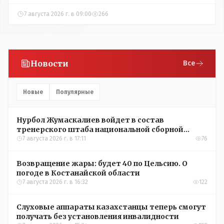
7 августа 2026 г. в 09:00
266
Новости
Все
Новые
Популярные
Нурбол Жумаскалиев войдет в состав
тренерского штаба национальной сборной
Казахстана по футболу
7 августа 2026 г. в 17:11
76
Возвращение жары: будет 40 по Цельсию. О
погоде в Костанайской области
7 августа 2026 г. в 16:32
122
Слуховые аппараты казахстанцы теперь смогут
получать без установления инвалидности