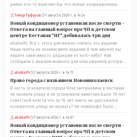
равно кто-то выяснил бы, что новые кондиционеры
установлены ПОСЛЕ смерти ребенка. Или тебе такой
Тимур Гафуров
7 августа 2026 г. в 14:24
вариант не нравится? Ты вообще на чьей стороне в этой
истории? Прискорбно и иронично то, что кондиционеры
Новый кондиционер установили после смерти -
заменили после происшествия, и уже после этого
Ответа на главный вопрос про ЧП в детском
пустили журналистов посмотреть, типа у нас всё
центре Костаная "НГ" добивалась три дня
хорошо, смотрите, мальчик просто больной был.
abaika95: Всё с этого дня можно считать что издание
Наша газета не независимое издание.В чем именно вы
видите зависимость редакции от кого-либо? Нам
сообщили о важном моменте для описываемой истории.
И редакция отреагировала бы дополнительным
abaika95
7 августа 2026 г. в 14:11
исследованием на такие вопрос от любого читателя.
Писать "как надо" редакция не будет. Но мы будем
Право города с названием Новониколаевск
публиковать полную и объективную информацию. А
В честь основателя города Константиновича в Костанае
потом продолжать тему. если выяснятся новые
не назвали улицу и не установили памятник.Было 70 лет
обстоятельства.
советской власти что за 70 лет никто не удосужился
основателю улицу не назвать? Не комильфо было
генерал-губернаторам улицы дарить? При СССР что то
abaika95
7 августа 2026 г. в 14:07
знали о нем такое нехорошее? Ну и сейчас значит не
надо. Обойдёмся как-нибудь vofkakst: Где ономасты,
Новый кондиционер установили после смерти -
которые топят за возвращение исторических
Ответа на главный вопрос про ЧП в детском