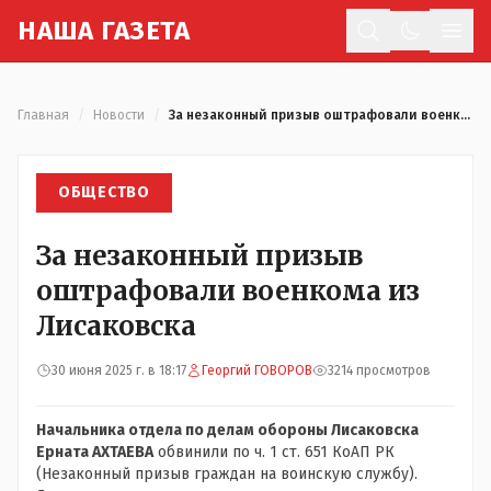
Н
АША
Г
АЗЕТА
Отк
Главная
/
Новости
/
За незаконный призыв оштрафовали военкома из Лисаковска
ОБЩЕСТВО
За незаконный призыв
оштрафовали военкома из
Лисаковска
30 июня 2025 г. в 18:17
Георгий ГОВОРОВ
3214 просмотров
Начальника отдела по делам обороны Лисаковска
Ерната АХТАЕВА
обвинили по ч. 1 ст. 651 КоАП РК
(Незаконный призыв граждан на воинскую службу).