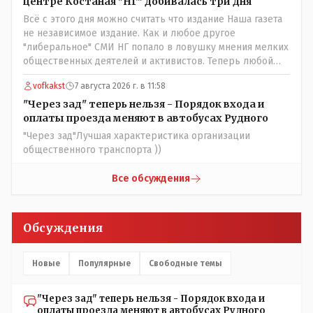
названийТак вернули же историческое Кустанай
центре Костаная "НГ" добивалась три дня
коренное название городишка
Всё с этого дня можно считать что издание Наша газета
не независимое издание. Как и любое другое
"либеральное" СМИ НГ попало в ловушку мнения мелких
общественных деятелей и активистов. Теперь любой
активист и НПОшник будет поносить и диктовать
vofkakst
7 августа 2026 г. в 11:58
условия газете информационно бомбордируя ее пока та
не начнет писать "как надо" определенному кругу лиц.
"Через зад" теперь нельзя - Порядок входа и
Редакторская политика, коллектив журналистов уже
оплаты проезда меняют в автобусах Рудного
ниче не значат. Прискорбно и иронично
"Через зад"Лучшая характеристика организации
общественного транспорта ))
Все обсуждения
Обсуждения
Новые
Популярные
Свободные темы
"Через зад" теперь нельзя - Порядок входа и
оплаты проезда меняют в автобусах Рудного