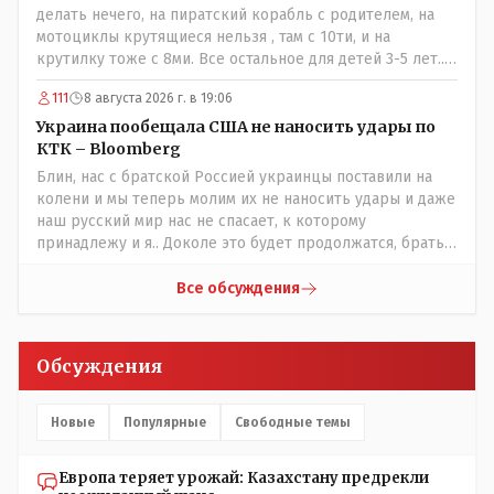
делать нечего, на пиратский корабль с родителем, на
мотоциклы крутящиеся нельзя , там с 10ти, и на
крутилку тоже с 8ми. Все остальное для детей 3-5 лет..
Ну да, в жару там сейчас не комфортно, тени нет от
111
8 августа 2026 г. в 19:06
слова вообще, но вечером думаю там нормально, с
бутылкой холодного пивка посидеть можно..
Украина пообещала США не наносить удары по
КТК – Bloomberg
Блин, нас с братской Россией украинцы поставили на
колени и мы теперь молим их не наносить удары и даже
наш русский мир нас не спасает, к которому
принадлежу и я.. Доколе это будет продолжатся, братья
мои зетники на форуме?
Все обсуждения
Обсуждения
Новые
Популярные
Свободные темы
Европа теряет урожай: Казахстану предрекли