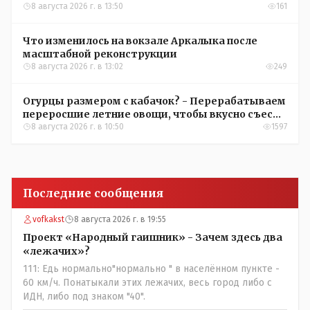
8 августа 2026 г. в 13:50
161
Что изменилось на вокзале Аркалыка после
масштабной реконструкции
8 августа 2026 г. в 13:02
249
Огурцы размером с кабачок? - Перерабатываем
переросшие летние овощи, чтобы вкусно съесть
зимой
8 августа 2026 г. в 10:50
1597
Последние сообщения
vofkakst
8 августа 2026 г. в 19:55
Проект «Народный гаишник» - Зачем здесь два
«лежачих»?
111: Едь нормально"нормально " в населённом пункте -
60 км/ч. Понатыкали этих лежачих, весь город либо с
ИДН, либо под знаком "40".