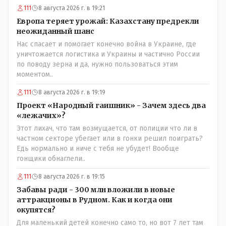
111
8 августа 2026 г. в 19:21
Европа теряет урожай: Казахстану предрекли
неожиданный шанс
Нас спасает и помогает конечно война в Украине, где
уничтожается логистика и Украины и частично России
по поводу зерна и да, нужно пользоваться этим
моментом..
111
8 августа 2026 г. в 19:19
Проект «Народный гаишник» - Зачем здесь два
«лежачих»?
Этот лихач, что там возмущается, от полиции что ли в
частном секторе убегает или в гонки решил поиграть?
Едь нормально и ниче с тебя не убудет! Вообще
гонщики обнаглели..
111
8 августа 2026 г. в 19:15
Забавы ради - 300 млн вложили в новые
аттракционы в Рудном. Как и когда они
окупятся?
Для маленький детей конечно само то, но вот 7 лет там