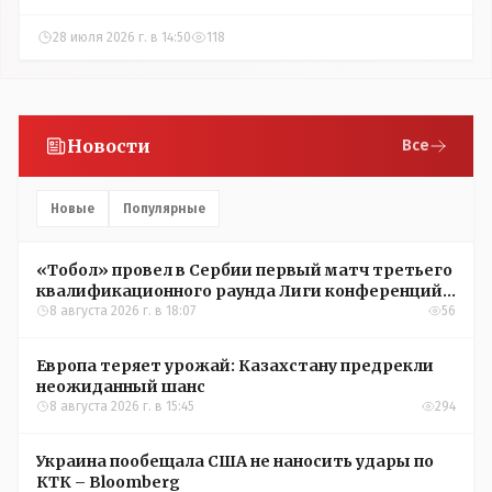
28 июля 2026 г. в 14:50
118
Новости
Все
Новые
Популярные
«Тобол» провел в Сербии первый матч третьего
квалификационного раунда Лиги конференций
УЕФА
8 августа 2026 г. в 18:07
56
Европа теряет урожай: Казахстану предрекли
неожиданный шанс
8 августа 2026 г. в 15:45
294
Украина пообещала США не наносить удары по
КТК – Bloomberg