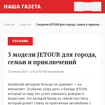
Н
АША
Г
АЗЕТА
Отк
Главная
/
Новости
/
3 модели JETOUR для города, семьи и приключений
РЕКЛАМА
3 модели JETOUR для города,
семьи и приключений
3 июня 2025 г. в 16:22
1148 просмотров
Китайский автопром больше не удивляет — он
впечатляет. Особенно когда речь о бренде JETOUR,
который за пару лет успел завоевать доверие в
Казахстане. Это молодой бренд из семейства Chery,
который делает ставку на практичные автомобили: с