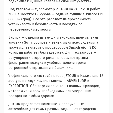
подключает нужные колеса на сложных участках.
Под капотом — турбомотор 2.0TGDI на 245 л.с. и робот
7DCT, а жесткость кузова — одна из лучших в классе (31
000 Н·м/град). Все это работает на проходимость,
устойчивость и безопасность в поездках по
пересеченной местности.
Внутри — отделка из замши и экокожи, премиальная
акустика Sony, обогрев и вентиляция всех сидений, а
также мультимедиа с процессором Snapdragon 8155,
который работает без задержек. Для пассажиров —
регулировки второго ряда, панорамная крыша,
фильтрация воздуха и удобные мелочи вроде
встроенной открывашки в багажнике.
У официального дистрибьютора JETOUR в Казахстане T2
доступен в двух комплектациях — ADVENTURE и
EXPEDITION. Обе версии оснащены полным приводом,
мотором 2.0 и всем необходимым для уверенных
поездок по любым дорогам.
JETOUR предлагает понятные и продуманные
автомобили для самых разных задач — от городских