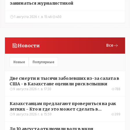
заниматься журналистикой
1 августа 2026 г. в 15:46
450
Новости
Все
Новые
Популярные
Две смерти и тысячи заболевших из-за салата в
США - в Казахстане оценили риск вспышки
9 августа 2026 г. в 17:30
788
Казахстанцам предлагают провериться на рак
легких - Кто и где это может сделать в
Костанайской области
9 августа 2026 г. в 15:59
399
До 10 августа отключили воду в мкрн