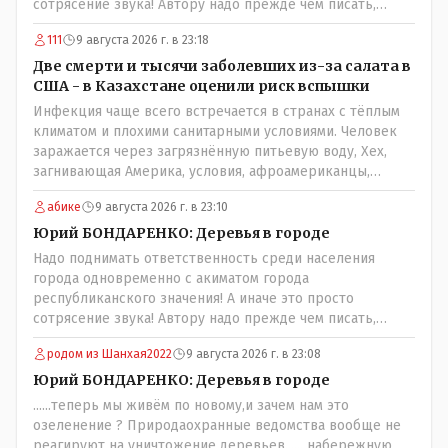
сотрясение звука! Автору надо прежде чем писать,
необходимо самому обратиться в ЖКХ акимата и
111
9 августа 2026 г. в 23:18
разобраться прежде чем своей статьей провоцировать
население города!Согласен всецело!
Две смерти и тысячи заболевших из-за салата в
США - в Казахстане оценили риск вспышки
Инфекция чаще всего встречается в странах с тёплым
климатом и плохими санитарными условиями. Человек
заражается через загрязнённую питьевую воду, Хех,
загнивающая Америка, условия, афроамериканцы,
грязная вода, отсутствие страховок, нечистоплотные
абике
9 августа 2026 г. в 23:10
мигранты и прочее.. Лучше России и Казахстана жить
негде..
Юрий БОНДАРЕНКО: Деревья в городе
Надо поднимать ответственность среди населения
города одновременно с акиматом города
республиканского значения! А иначе это просто
сотрясение звука! Автору надо прежде чем писать,
необходимо самому обратиться в ЖКХ акимата и
родом из Шанхая2022
9 августа 2026 г. в 23:08
разобраться прежде чем своей статьей провоцировать
население города!
Юрий БОНДАРЕНКО: Деревья в городе
......теперь мы живём по новому,и зачем нам это
озеленение ? Природаохранные ведомства вообще не
реагируют на уничтожение деревьев...... набережную