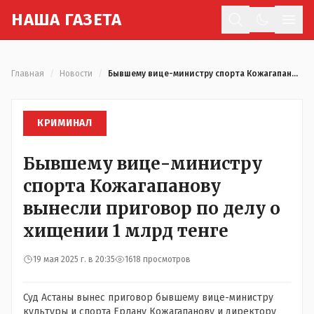
Н
АША
Г
АЗЕТА
Отк
Главная
/
Новости
/
Бывшему вице-министру спорта Кожагапанову вынесли приговор по делу о хищении 1 млрд тенге
КРИМИНАЛ
Бывшему вице-министру
спорта Кожагапанову
вынесли приговор по делу о
хищении 1 млрд тенге
19 мая 2025 г. в 20:35
1618 просмотров
Суд Астаны вынес приговор бывшему вице-министру
культуры и спорта Ерлану Кожагапанову и директору