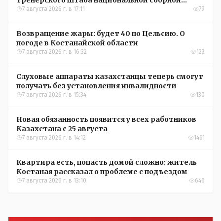
Казахстана по футболу
7 августа 2026 г. в 17:11
79
Возвращение жары: будет 40 по Цельсию. О
погоде в Костанайской области
7 августа 2026 г. в 16:32
123
Слуховые аппараты казахстанцы теперь смогут
получать без установления инвалидности
7 августа 2026 г. в 15:34
130
Новая обязанность появится у всех работников
Казахстана с 25 августа
7 августа 2026 г. в 14:12
1461
Квартира есть, попасть домой сложно: житель
Костаная рассказал о проблеме с подъездом
7 августа 2026 г. в 13:10
646