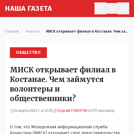
Н
АША
Г
АЗЕТА
Отк
Главная
/
Новости
/
МИСК открывает филиал в Костанае. Чем займутся волонтеры и общественники?
ОБЩЕСТВО
МИСК открывает филиал в
Костанае. Чем займутся
волонтеры и
общественники?
24 марта 2025 г. в 22:05
Георгий ГОВОРОВ
2171 просмотр
О том, что Молодежная информационная служба
Казахстана (МИСК) открывает свое представительство,