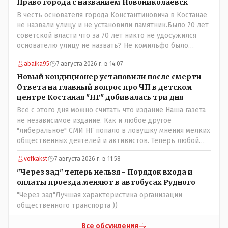
Писать "как надо" редакция не будет. Но мы будем
Право города с названием Новониколаевск
публиковать полную и объективную информацию. А
В честь основателя города Константиновича в Костанае
потом продолжать тему. если выяснятся новые
не назвали улицу и не установили памятник.Было 70 лет
обстоятельства.
советской власти что за 70 лет никто не удосужился
основателю улицу не назвать? Не комильфо было
генерал-губернаторам улицы дарить? При СССР что то
abaika95
7 августа 2026 г. в 14:07
знали о нем такое нехорошее? Ну и сейчас значит не
надо. Обойдёмся как-нибудь vofkakst: Где ономасты,
Новый кондиционер установили после смерти -
которые топят за возвращение исторических
Ответа на главный вопрос про ЧП в детском
названийТак вернули же историческое Кустанай
центре Костаная "НГ" добивалась три дня
коренное название городишка
Всё с этого дня можно считать что издание Наша газета
не независимое издание. Как и любое другое
"либеральное" СМИ НГ попало в ловушку мнения мелких
общественных деятелей и активистов. Теперь любой
активист и НПОшник будет поносить и диктовать
vofkakst
7 августа 2026 г. в 11:58
условия газете информационно бомбордируя ее пока та
не начнет писать "как надо" определенному кругу лиц.
"Через зад" теперь нельзя - Порядок входа и
Редакторская политика, коллектив журналистов уже
оплаты проезда меняют в автобусах Рудного
ниче не значат. Прискорбно и иронично
"Через зад"Лучшая характеристика организации
общественного транспорта ))
Все обсуждения