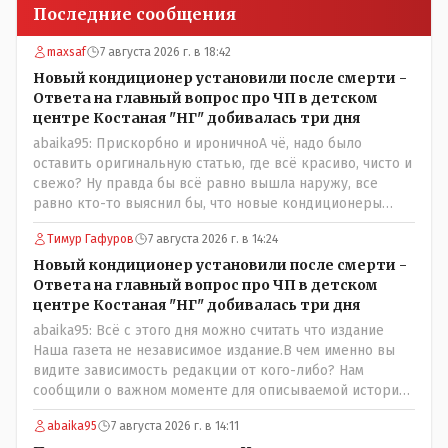
Последние сообщения
maxsaf
7 августа 2026 г. в 18:42
Новый кондиционер установили после смерти -
Ответа на главный вопрос про ЧП в детском
центре Костаная "НГ" добивалась три дня
abaika95: Прискорбно и ироничноА чё, надо было
оставить оригинальную статью, где всё красиво, чисто и
свежо? Ну правда бы всё равно вышла наружу, все
равно кто-то выяснил бы, что новые кондиционеры
установлены ПОСЛЕ смерти ребенка. Или тебе такой
Тимур Гафуров
7 августа 2026 г. в 14:24
вариант не нравится? Ты вообще на чьей стороне в этой
истории? Прискорбно и иронично то, что кондиционеры
Новый кондиционер установили после смерти -
заменили после происшествия, и уже после этого
Ответа на главный вопрос про ЧП в детском
пустили журналистов посмотреть, типа у нас всё
центре Костаная "НГ" добивалась три дня
хорошо, смотрите, мальчик просто больной был.
abaika95: Всё с этого дня можно считать что издание
Наша газета не независимое издание.В чем именно вы
видите зависимость редакции от кого-либо? Нам
сообщили о важном моменте для описываемой истории.
И редакция отреагировала бы дополнительным
abaika95
7 августа 2026 г. в 14:11
исследованием на такие вопрос от любого читателя.