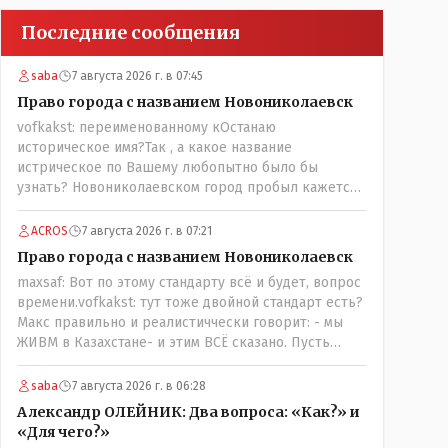
Последние сообщения
saba
7 августа 2026 г. в 07:45
Право города с названием Новониколаевск
vofkakst: переименованному кОстанаю
историческое имя?Так , а какое название
истрическое по Вашему любопытно было бы
узнать? Новониколаевском город пробыл кажется
лет 14! Всё остальное время был в русской версии
Кустанаем, теперь в казахской версии Костанай.
ACROS
7 августа 2026 г. в 07:21
Что не так? При чём здесь ономасты? Был
Право города с названием Новониколаевск
например Константинополь в римской версии, стал
maxsaf: Вот по этому стандарту всё и будет, вопрос
Стамбул в турецкой, какое название здесь
времени.vofkakst: тут тоже двойной стандарт есть?
историческое?
Макс правильно и реалистиччески говорит: - мы
ЖИВМ в Казахстане- и этим ВСЁ сказано. Пусть
люди попробуют- вдруг получиться, хотя навряд ли,
вы же сами сказали: "....чтобы вернуть
saba
7 августа 2026 г. в 06:28
исторические названия городам и весям...."
Александр ОЛЕЙНИК: Два вопроса: «Как?» и
историческое название согласно этой же статьи :-
«Для чего?»
Цитата:..."...Комиссия утвердила новое место для