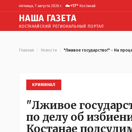
☁️
+
17
°
пятница, 7 августа 2026 г.
Костанай
Н
АША
Г
АЗЕТА
КОСТАНАЙСКИЙ РЕГИОНАЛЬНЫЙ ПОРТАЛ
Главная
/
Новости
/
"Лживое государство!" - На проц
КРИМИНАЛ
"Лживое государст
по делу об избиен
Костанае подсуди