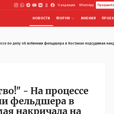
О редакции
WhatsApp
Предвыбо
НОВОСТИ
ФОРУМ
МНЕНИЯ
ПРОЕ
ессе по делу об избиении фельдшера в Костанае подсудимая нак
во!" - На процессе
ии фельдшера в
мая накричала на