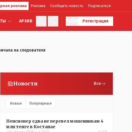
рная реклама
Реклама
Сообщить новость
Подписаться
КТЫ
АРХИВ
Войти
Регистрация
ричала на следователя
Новости
Все
Новые
Популярные
Пенсионер едва не перевел мошенникам 4
млн тенге в Костанае