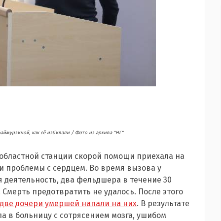
аймурзиной, как её избивали / Фото из архива "НГ"
а областной станции скорой помощи приехала на
ли проблемы с сердцем. Во время вызова у
 деятельность, два фельдшера в течение 30
Смерть предотвратить не удалось. После этого
две дочери умершей напали на них
. В результате
а в больницу с сотрясением мозга, ушибом