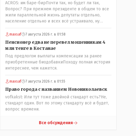
ACROS: им баре-бирПочти так, но будет ли так,
поселения ниже по Тоболу около брода,
Вопрос? При прежнем президенте в общем то все
находившегося около урочища Кустанай,
жили параллельной жизнь депутаты отдельно,
предложив назвать его Ново-Николаевским...." Так
население отдельно и всех всё устраивало, ну
что всё в цвет: - Кустанай - историческое название,
кроме отдельных очень активных членов общества,
а Ново -Николаевск - его назвали пришлые люди.
их всегда быстро выявляли и кого за границу, кого
maxsaf
7 августа 2026 г. в 01:58
в камеру, но они не делали погоду в общественно-
Пенсионер едва не перевел мошенникам 4
политической жизни страны! А теперь когда власть
млн тенге в Костанае
потихоньку забирается в карман к народу многим
Под предлогом выплаты компенсации за ранее
уже хочется спросить у депутатов:" А народные ли
приобретенные биодобавкиПоходу полная история
вы избранники?" Но те глухо отгородились
интереснее, чем кажется.
обезличивающей стеной партии, которую якобы мы
избрали и спросить увы не получается! Парадкс в
том что и власти это не особо нужно, когда пар
maxsaf
7 августа 2026 г. в 01:55
скапливается, ему требуется выход, а депутаты
Право города с названием Новониколаевск
были бы идеальным барашком на заклание! Но как
vofkakst: Или тут тоже двойной стандарт есть?Не,
обычно, спешили, до конца не продумали, а тут ещё
стандарт один. Вот по этому стандарту всё и будет,
на важных постах где думать должны были никого
вопрос времени.
не оказалось(отдыхали где то) вот так всё и
получилось!
Все обсуждения