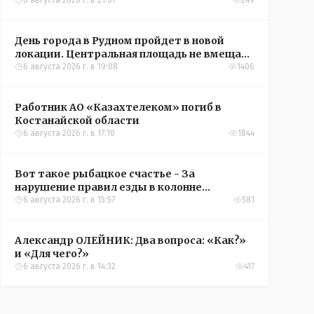
6 августа 2026 г. в 21:07
249
День города в Рудном пройдет в новой
локации. Центральная площадь не вмещает
всех желающих
6 августа 2026 г. в 19:08
1406
Работник АО «Казахтелеком» погиб в
Костанайской области
6 августа 2026 г. в 17:10
1844
Вот такое рыбацкое счастье - За
нарушение правил езды в колонне
оштрафовали участников соревнований в
6 августа 2026 г. в 15:57
581
Аркалыке
Александр ОЛЕЙНИК: Два вопроса: «Как?»
и «Для чего?»
6 августа 2026 г. в 14:32
417