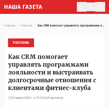
Н
АША
Г
АЗЕТА
Отк
Главная
/
Новости
/
Как CRM помогает управлять программами лояльности и выстраивать долгосрочные отношения с клиентами фитнес-клуба
РЕКЛАМА
Как CRM помогает
управлять программами
лояльности и выстраивать
долгосрочные отношения с
клиентами фитнес-клуба
20 марта 2025 г. в 17:47
441 просмотр