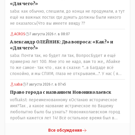
«Для чего?»
saba: как обычно, спешили, до конца не продумали, а тут
ещё на важных постах где думать должны были никого
не оказалось(Что вы имеете ввиду ??
ACROS
7 августа 2026 г. в 08:07
Александр ОЛЕЙНИК: Два вопроса: «Как?» и
«Для чего?»
saba: Почти так, но будет ли так, ВопросБудет и ещё
примерно лет 100. Мне это не надо, вам то же,, Абайке
то же самое- так что , как в сказке: "...в Багдаде всё
спокойно, и мы СПИМ, глаза не открываем....". У нас ( я
сужу лично и это моё мнение- может ошибочное, но это
saba
7 августа 2026 г. в 07:45
моё личное) менталитет такой - спокойный и
пофигистский, в генах и в крови уважение и почтение к
Право города с названием Новониколаевск
старшим ( под старшим надо понимать - по возрасту, по
vofkakst: переименованному кОстанаю историческое
социальному положению, по богатству, по родословной
имя?Так , а какое название истрическое по Вашему
и так далее) передающиее с молоком матери. Не зря же
любопытно было бы узнать? Новониколаевском город
принято: - старший род из Младшего Жуза подчиняется
пробыл кажется лет 14! Всё остальное время был в
и уважает младший род из Среднего Жуза, и старший
русской версии Кустанаем, теперь в казахской версии
род из Среднего Жуза так же поступает по отношению к
Костанай. Что не так? При чём здесь ономасты? Был
Все обсуждения
младшему роду из Старшего Жуза. Этого сейчас не