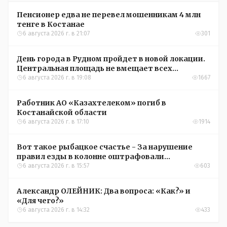
Пенсионер едва не перевел мошенникам 4 млн
тенге в Костанае
6 августа 2026 г. в 21:07
301
День города в Рудном пройдет в новой локации.
Центральная площадь не вмещает всех
желающих
6 августа 2026 г. в 19:08
1667
Работник АО «Казахтелеком» погиб в
Костанайской области
6 августа 2026 г. в 17:10
1914
Вот такое рыбацкое счастье - За нарушение
правил езды в колонне оштрафовали
участников соревнований в Аркалыке
6 августа 2026 г. в 15:57
603
Александр ОЛЕЙНИК: Два вопроса: «Как?» и
«Для чего?»
6 августа 2026 г. в 14:32
433