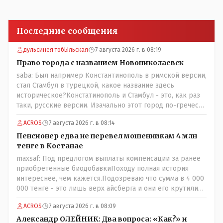
Последние сообщения
дульсинея тобЫльская
7 августа 2026 г. в 08:19
Право города с названием Новониколаевск
saba: Был например Константинополь в римской версии,
стал Стамбул в турецкой, какое название здесь
историческое?Констатинополь и Стамбул - это, как раз
таки, русские версии. Изачально этот город по-гречески
назывался Бизантиов, а на латыни - Бизантинум. Потом
ACROS
7 августа 2026 г. в 08:14
он стал Константинополисом. Турки до 1930 года
назваали его Константиние. И лишь в 1930 году
Пенсионер едва не перевел мошенникам 4 млн
переименовали в Истанбул.
тенге в Костанае
maxsaf: Под предлогом выплаты компенсации за ранее
приобретенные биодобавкиПоходу полная история
интереснее, чем кажется.Подозреваю что сумма в 4 000
000 тенге - это лишь верх айсберга и они его крутили
по полной за эти биодобавки.
ACROS
7 августа 2026 г. в 08:09
Александр ОЛЕЙНИК: Два вопроса: «Как?» и