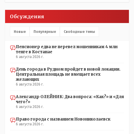
например Константинополь в римской версии, стал
принято соблюдать- но в крови и в генах, на
Стамбул в турецкой, какое название здесь
подсознательном уровне - это сидит. Так что пока будет
историческое?
Обсуждения
так.
Новые
Популярные
Свободные темы
Пенсионер едва не перевел мошенникам 4 млн
тенге в Костанае
6 августа 2026 г.
День города в Рудном пройдет в новой локации.
Центральная площадь не вмещает всех
желающих
6 августа 2026 г.
Александр ОЛЕЙНИК: Два вопроса: «Как?» и «Для
чего?»
6 августа 2026 г.
Право города с названием Новониколаевск
6 августа 2026 г.