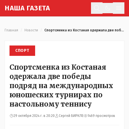
Н
АША
Г
АЗЕТА
Отк
Главная
/
Новости
/
Спортсменка из Костаная одержала две победы подряд на международных юношеских турнирах по настольному теннису
СПОРТ
Спортсменка из Костаная
одержала две победы
подряд на международных
юношеских турнирах по
настольному теннису
29 октября 2024 г. в 20:20
Сергей БИРКЛЕ
1469 просмотров