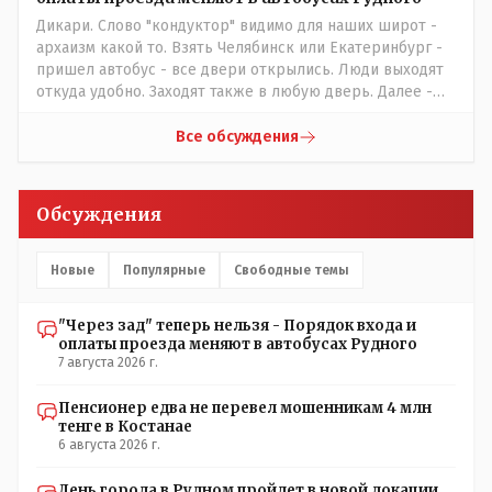
Дикари. Слово "кондуктор" видимо для наших широт -
архаизм какой то. Взять Челябинск или Екатеринбург -
пришел автобус - все двери открылись. Люди выходят
откуда удобно. Заходят также в любую дверь. Далее -
либо платишь сам (у каждой двери есть валидатор),
либо кондуктор подойдет с терминалом. Водитель
Все обсуждения
разгружен от вопросов оплаты, полностью
сконцентрировавшись на управлении автобусом.
Кондуктор - помимо удобства - несомненно рабочие
Обсуждения
места. Сколько людей можно трудоустроить? Но зачем,
когда водитель должен и на дорогу смотреть, и оплату
контролировать , и (в редких случаях оплаты наличкой)
Новые
Популярные
Свободные темы
сдачу выдавать. У нас прогресс почему-то идет с
регрессом рука об руку. Любую хорошую задумку
"Через зад" теперь нельзя - Порядок входа и
умудряемся похерить(
оплаты проезда меняют в автобусах Рудного
7 августа 2026 г.
Пенсионер едва не перевел мошенникам 4 млн
тенге в Костанае
6 августа 2026 г.
День города в Рудном пройдет в новой локации.