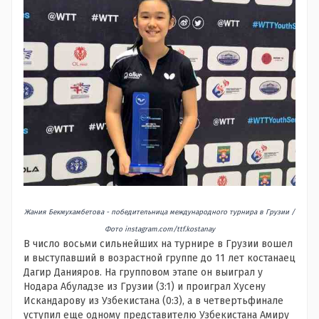
Жания Бекмухамбетова - победительница международного турнира в Грузии /
Фото instagram.com/ttf.kostanay
В число восьми сильнейших на турнире в Грузии вошел
и выступавший в возрастной группе до 11 лет костанаец
Дагир Данияров. На групповом этапе он выиграл у
Нодара Абуладзе из Грузии (3:1) и проиграл Хусену
Искандарову из Узбекистана (0:3), а в четвертьфинале
уступил еще одному представителю Узбекистана Амиру