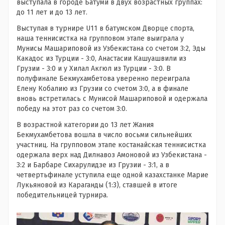
выступала в городе Батуми в двух возрастных группах:
до 11 лет и до 13 лет.
Выступая в турнире U11 в батумском Дворце спорта,
наша теннисистка на групповом этапе выиграла у
Мунисы Машариповой из Узбекистана со счетом 3:2, Эды
Какадос из Турции - 3:0, Анастасии Кашуашвили из
Грузии - 3:0 и у Хилал Акгюл из Турции - 3:0. В
полуфинале Бекмухамбетова уверенно переиграла
Елену Кобалию из Грузии со счетом 3:0, а в финале
вновь встретилась с Мунисой Машариповой и одержала
победу на этот раз со счетом 3:0.
В возрастной категории до 13 лет Жания
Бекмухамбетова вошла в число восьми сильнейших
участниц. На групповом этапе костанайская теннисистка
одержала верх над Дилнавоз Амоновой из Узбекистана -
3:2 и Барбаре Сихарулидзе из Грузии - 3:1, а в
четвертьфинале уступила еще одной казахстанке Марие
Лукьяновой из Караганды (1:3), ставшей в итоге
победительницей турнира.