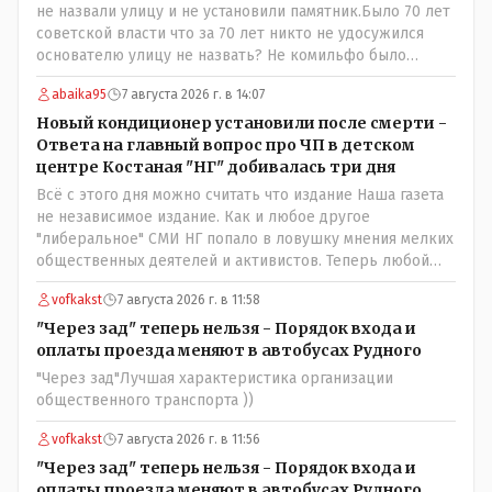
потом продолжать тему. если выяснятся новые
не назвали улицу и не установили памятник.Было 70 лет
обстоятельства.
советской власти что за 70 лет никто не удосужился
основателю улицу не назвать? Не комильфо было
генерал-губернаторам улицы дарить? При СССР что то
abaika95
7 августа 2026 г. в 14:07
знали о нем такое нехорошее? Ну и сейчас значит не
надо. Обойдёмся как-нибудь vofkakst: Где ономасты,
Новый кондиционер установили после смерти -
которые топят за возвращение исторических
Ответа на главный вопрос про ЧП в детском
названийТак вернули же историческое Кустанай
центре Костаная "НГ" добивалась три дня
коренное название городишка
Всё с этого дня можно считать что издание Наша газета
не независимое издание. Как и любое другое
"либеральное" СМИ НГ попало в ловушку мнения мелких
общественных деятелей и активистов. Теперь любой
активист и НПОшник будет поносить и диктовать
vofkakst
7 августа 2026 г. в 11:58
условия газете информационно бомбордируя ее пока та
не начнет писать "как надо" определенному кругу лиц.
"Через зад" теперь нельзя - Порядок входа и
Редакторская политика, коллектив журналистов уже
оплаты проезда меняют в автобусах Рудного
ниче не значат. Прискорбно и иронично
"Через зад"Лучшая характеристика организации
общественного транспорта ))
vofkakst
7 августа 2026 г. в 11:56
"Через зад" теперь нельзя - Порядок входа и
оплаты проезда меняют в автобусах Рудного