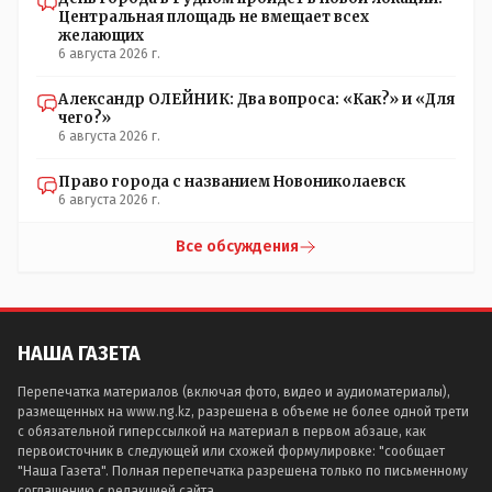
Центральная площадь не вмещает всех
желающих
6 августа 2026 г.
Александр ОЛЕЙНИК: Два вопроса: «Как?» и «Для
чего?»
6 августа 2026 г.
Право города с названием Новониколаевск
6 августа 2026 г.
Все обсуждения
НАША ГАЗЕТА
Перепечатка материалов (включая фото, видео и аудиоматериалы),
размещенных на www.ng.kz, разрешена в объеме не более одной трети
с обязательной гиперссылкой на материал в первом абзаце, как
первоисточник в следующей или схожей формулировке: "сообщает
"Наша Газета". Полная перепечатка разрешена только по письменному
соглашению с редакцией сайта