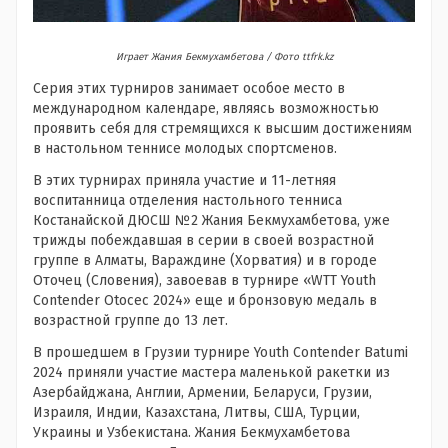
Играет Жания Бекмухамбетова / Фото ttfrk.kz
Серия этих турниров занимает особое место в
международном календаре, являясь возможностью
проявить себя для стремящихся к высшим достижениям
в настольном теннисе молодых спортсменов.
В этих турнирах приняла участие и 11-летняя
воспитанница отделения настольного тенниса
Костанайской ДЮСШ №2 Жания Бекмухамбетова, уже
трижды побеждавшая в серии в своей возрастной
группе в Алматы, Вараждине (Хорватия) и в городе
Оточец (Словения), завоевав в турнире «WTT Youth
Contender Otocec 2024» еще и бронзовую медаль в
возрастной группе до 13 лет.
В прошедшем в Грузии турнире Youth Contender Batumi
2024 приняли участие мастера маленькой ракетки из
Азербайджана, Англии, Армении, Беларуси, Грузии,
Израиля, Индии, Казахстана, Литвы, США, Турции,
Украины и Узбекистана. Жания Бекмухамбетова