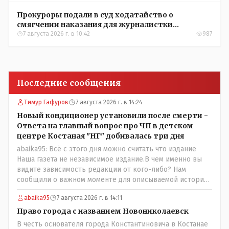
Прокуроры подали в суд ходатайство о
смягчении наказания для журналистки
Александры Алёховой
7 августа 2026 г. в 10:42
987
Последние сообщения
Тимур Гафуров
7 августа 2026 г. в 14:24
Новый кондиционер установили после смерти -
Ответа на главный вопрос про ЧП в детском
центре Костаная "НГ" добивалась три дня
abaika95: Всё с этого дня можно считать что издание
Наша газета не независимое издание.В чем именно вы
видите зависимость редакции от кого-либо? Нам
сообщили о важном моменте для описываемой истории.
И редакция отреагировала бы дополнительным
abaika95
7 августа 2026 г. в 14:11
исследованием на такие вопрос от любого читателя.
Писать "как надо" редакция не будет. Но мы будем
Право города с названием Новониколаевск
публиковать полную и объективную информацию. А
В честь основателя города Константиновича в Костанае