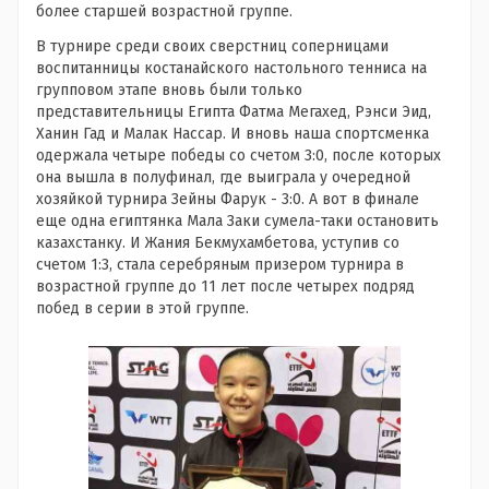
более старшей возрастной группе.
В турнире среди своих сверстниц соперницами
воспитанницы костанайского настольного тенниса на
групповом этапе вновь были только
представительницы Египта Фатма Мегахед, Рэнси Эид,
Ханин Гад и Малак Нассар. И вновь наша спортсменка
одержала четыре победы со счетом 3:0, после которых
она вышла в полуфинал, где выиграла у очередной
хозяйкой турнира Зейны Фарук - 3:0. А вот в финале
еще одна египтянка Мала Заки сумела-таки остановить
казахстанку. И Жания Бекмухамбетова, уступив со
счетом 1:3, стала серебряным призером турнира в
возрастной группе до 11 лет после четырех подряд
побед в серии в этой группе.