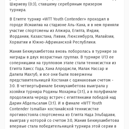
Шириеву (0:3), ставшему серебряным призером
турнира.
В Египте турнир «WTT Youth Contender» проходил в
городе Исмаилиа на стадионе Аль-Кана, и в нем приняли
участие спортсмены из Алжира, Египта, Индии,
Иордании, Казахстана, Ливии, Люксембурга, Малайзии,
Хорватии и Южно-Африканской Республики.
Жания Бекмухамбетова вновь поборолась в турнире за
награды в двух возрастных группах. В турнире U13 ее
соперницами на групповом этапе стали теннисистки из
Египта Хамсс Года, Хана Алродисли, Малак Нассар и
Далила Махгуб, и все они были повержены
представительницей Костаная с одинаковым счетом -
3:0. В четвертьфинале Бекмухамбетова выиграла у
хозяйки турнира Родины Мохармы (3:1), а в полуфинале
продолжила череду встреч с египтянками победой над
Дарин Абдельсалам (3:1). И в финале «WTT Youth
Contender Ismailia» костанайской теннисистке
противостояла спортсменка из Египта Нада Эльбадави,
выиграв у которой со счетом 3:0, Жания Бекмухамбетова
впервые стала победительницей турнира этой серии в