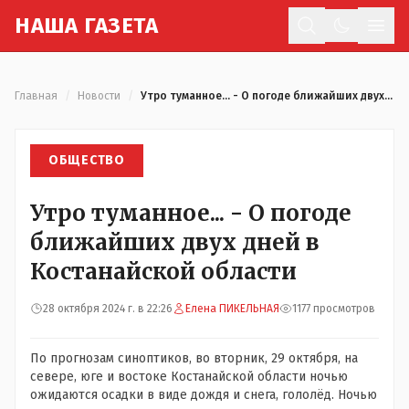
Н
АША
Г
АЗЕТА
Отк
Главная
/
Новости
/
Утро туманное... - О погоде ближайших двух дней в Костанайской области
ОБЩЕСТВО
Утро туманное... - О погоде
ближайших двух дней в
Костанайской области
28 октября 2024 г. в 22:26
Елена ПИКЕЛЬНАЯ
1177 просмотров
По прогнозам синоптиков, во вторник, 29 октября, на
севере, юге и востоке Костанайской области ночью
ожидаются осадки в виде дождя и снега, гололёд. Ночью