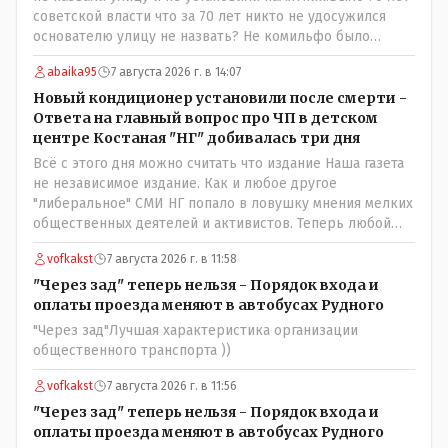
обстоятельства.
советской власти что за 70 лет никто не удосужился
основателю улицу не назвать? Не комильфо было
генерал-губернаторам улицы дарить? При СССР что то
abaika95
7 августа 2026 г. в 14:07
знали о нем такое нехорошее? Ну и сейчас значит не
надо. Обойдёмся как-нибудь vofkakst: Где ономасты,
Новый кондиционер установили после смерти -
которые топят за возвращение исторических
Ответа на главный вопрос про ЧП в детском
названийТак вернули же историческое Кустанай
центре Костаная "НГ" добивалась три дня
коренное название городишка
Всё с этого дня можно считать что издание Наша газета
не независимое издание. Как и любое другое
"либеральное" СМИ НГ попало в ловушку мнения мелких
общественных деятелей и активистов. Теперь любой
активист и НПОшник будет поносить и диктовать
vofkakst
7 августа 2026 г. в 11:58
условия газете информационно бомбордируя ее пока та
не начнет писать "как надо" определенному кругу лиц.
"Через зад" теперь нельзя - Порядок входа и
Редакторская политика, коллектив журналистов уже
оплаты проезда меняют в автобусах Рудного
ниче не значат. Прискорбно и иронично
"Через зад"Лучшая характеристика организации
общественного транспорта ))
vofkakst
7 августа 2026 г. в 11:56
"Через зад" теперь нельзя - Порядок входа и
оплаты проезда меняют в автобусах Рудного