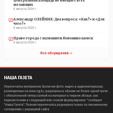
Центральная площадь не вмещает всех
желающих
6 августа 2026 г.
Александр ОЛЕЙНИК: Два вопроса: «Как?» и «Для
чего?»
6 августа 2026 г.
Право города с названием Новониколаевск
6 августа 2026 г.
Все обсуждения
НАША ГАЗЕТА
Перепечатка материалов (включая фото, видео и аудиоматериалы),
размещенных на www.ng.kz, разрешена в объеме не более одной трети
с обязательной гиперссылкой на материал в первом абзаце, как
первоисточник в следующей или схожей формулировке: "сообщает
"Наша Газета". Полная перепечатка разрешена только по письменному
соглашению с редакцией сайта