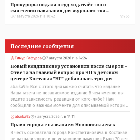
Прокуроры подали в суд ходатайство о
смягчении наказания для журналистки
Александры Алёховой
7 августа 2026 г. в 10:42
965
Последние сообщения
Тимур Гафуров
7 августа 2026 г. в 14:24
Новый кондиционер установили после смерти -
Ответа на главный вопрос про ЧП в детском
центре Костаная "НГ" добивалась три дня
abaika95: Всё с этого дня можно считать что издание
Наша газета не независимое издание.В чем именно вы
видите зависимость редакции от кого-либо? Нам
сообщили о важном моменте для описываемой истории.
И редакция отреагировала бы дополнительным
abaika95
7 августа 2026 г. в 14:11
исследованием на такие вопрос от любого читателя.
Писать "как надо" редакция не будет. Но мы будем
Право города с названием Новониколаевск
публиковать полную и объективную информацию. А
В честь основателя города Константиновича в Костанае
потом продолжать тему. если выяснятся новые
не назвали улицу и не установили памятник.Было 70 лет