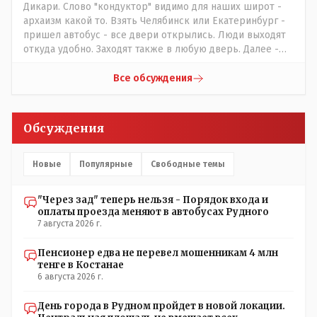
Дикари. Слово "кондуктор" видимо для наших широт -
архаизм какой то. Взять Челябинск или Екатеринбург -
пришел автобус - все двери открылись. Люди выходят
откуда удобно. Заходят также в любую дверь. Далее -
либо платишь сам (у каждой двери есть валидатор),
либо кондуктор подойдет с терминалом. Водитель
Все обсуждения
разгружен от вопросов оплаты, полностью
сконцентрировавшись на управлении автобусом.
Кондуктор - помимо удобства - несомненно рабочие
Обсуждения
места. Сколько людей можно трудоустроить? Но зачем,
когда водитель должен и на дорогу смотреть, и оплату
контролировать , и (в редких случаях оплаты наличкой)
Новые
Популярные
Свободные темы
сдачу выдавать. У нас прогресс почему-то идет с
регрессом рука об руку. Любую хорошую задумку
"Через зад" теперь нельзя - Порядок входа и
умудряемся похерить(
оплаты проезда меняют в автобусах Рудного
7 августа 2026 г.
Пенсионер едва не перевел мошенникам 4 млн
тенге в Костанае
6 августа 2026 г.
День города в Рудном пройдет в новой локации.